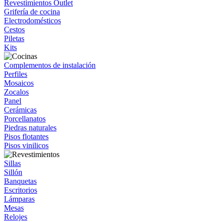
Revestimientos Outlet
Grifería de cocina
Electrodomésticos
Cestos
Piletas
Kits
Complementos de instalación
Perfiles
Mosaicos
Zocalos
Panel
Cerámicas
Porcellanatos
Piedras naturales
Pisos flotantes
Pisos vinilicos
Sillas
Sillón
Banquetas
Escritorios
Lámparas
Mesas
Relojes