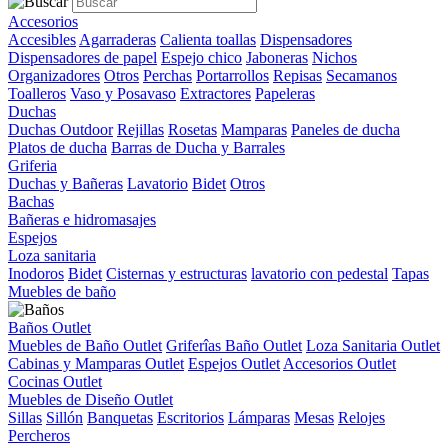
Accesorios
Accesibles
Agarraderas
Calienta toallas
Dispensadores
Dispensadores de papel
Espejo chico
Jaboneras
Nichos
Organizadores
Otros
Perchas
Portarrollos
Repisas
Secamanos
Toalleros
Vaso y Posavaso
Extractores
Papeleras
Duchas
Duchas Outdoor
Rejillas
Rosetas
Mamparas
Paneles de ducha
Platos de ducha
Barras de Ducha y Barrales
Griferia
Duchas y Bañeras
Lavatorio
Bidet
Otros
Bachas
Bañeras e hidromasajes
Espejos
Loza sanitaria
Inodoros
Bidet
Cisternas y estructuras
lavatorio con pedestal
Tapas
Muebles de baño
Baños Outlet
Muebles de Baño Outlet
Griferîas Baño Outlet
Loza Sanitaria Outlet
Cabinas y Mamparas Outlet
Espejos Outlet
Accesorios Outlet
Cocinas Outlet
Muebles de Diseño Outlet
Sillas
Sillón
Banquetas
Escritorios
Lámparas
Mesas
Relojes
Percheros