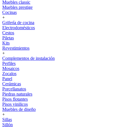
Muebles classic
Muebles prestige
Cocinas
+
Grifería de cocina
Electrodomésticos
Cestos
Piletas
Kits
Revestimientos
+
Complementos de instalación
Perfiles
Mosaicos
Zocalos
Panel
Cerámicas
Porcellanatos
Piedras naturales
Pisos flotantes
Pisos vinilicos
Muebles de diseño
+
Sillas
Sillón