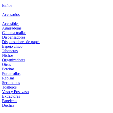
+
Baños
+
Accesorios
+
Accesibles
Agarraderas
Calienta toallas
Dispensadores
Dispensadores de papel
Espejo chico
Jaboneras
Nichos
Organizadores
Otros
Perchas
Portarrollos
Repisas
Secamanos
Toalleros
Vaso y Posavaso
Extractores
Papeleras
Duchas
+