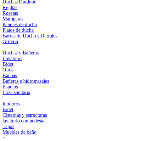
Duchas Outdoor
Rejillas
Rosetas
Mamparas
Paneles de ducha
Platos de ducha
Barras de Ducha y Barrales
Griferia
+
Duchas y Bañeras
Lavatorio
Bidet
Otros
Bachas
Bañeras e hidromasajes
Espejos
Loza sanitaria
+
Inodoros
Bidet
Cisternas y estructuras
lavatorio con pedestal
Tapas
Muebles de baño
+