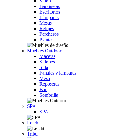
Sillón
Banquetas
Escritorios
Lámparas
Mesas
Relojes
Percheros
Plantas
Muebles Outdoor
Macetas
Sillones
Silla
Fanales y lamparas
Mesa
Reposeras
Bar
Sombrilla
SPA
SPA
Leicht
Tribu