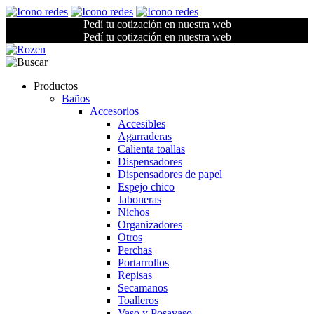
Pedí tu cotización en nuestra web
Pedí tu cotización en nuestra web
Productos
Baños
Accesorios
Accesibles
Agarraderas
Calienta toallas
Dispensadores
Dispensadores de papel
Espejo chico
Jaboneras
Nichos
Organizadores
Otros
Perchas
Portarrollos
Repisas
Secamanos
Toalleros
Vaso y Posavaso