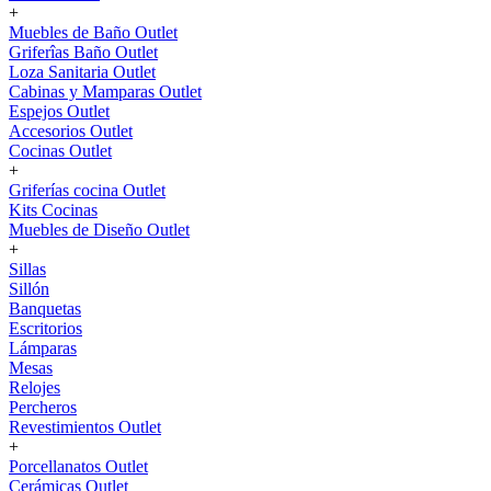
+
Muebles de Baño Outlet
Griferîas Baño Outlet
Loza Sanitaria Outlet
Cabinas y Mamparas Outlet
Espejos Outlet
Accesorios Outlet
Cocinas Outlet
+
Griferías cocina Outlet
Kits Cocinas
Muebles de Diseño Outlet
+
Sillas
Sillón
Banquetas
Escritorios
Lámparas
Mesas
Relojes
Percheros
Revestimientos Outlet
+
Porcellanatos Outlet
Cerámicas Outlet