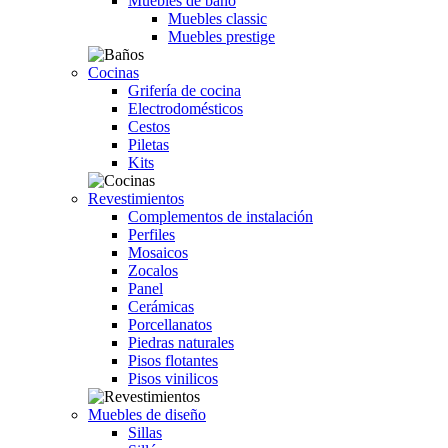
Muebles de baño
Muebles classic
Muebles prestige
Cocinas
Grifería de cocina
Electrodomésticos
Cestos
Piletas
Kits
Revestimientos
Complementos de instalación
Perfiles
Mosaicos
Zocalos
Panel
Cerámicas
Porcellanatos
Piedras naturales
Pisos flotantes
Pisos vinilicos
Muebles de diseño
Sillas