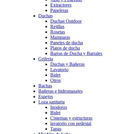
Extractores
Papeleras
Duchas
Duchas Outdoor
Rejillas
Rosetas
Mamparas
Paneles de ducha
Platos de ducha
Barras de Ducha y Barrales
Griferia
Duchas y Bañeras
Lavatorio
Bidet
Otros
Bachas
Bañeras e hidromasajes
Espejos
Loza sanitaria
Inodoros
Bidet
Cisternas y estructuras
lavatorio con pedestal
Tapas