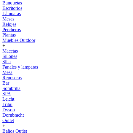
Banquetas
Escritorios
Lámparas
Mesas
Relojes
Percheros
Plantas
Muebles Outdoor
+
Macetas
Sillones
Silla
Fanales y lamparas
Mesa
Reposeras
Bar
Sombrilla
SPA
Leicht
Tribu
Dyson
Dornbracht
Outlet
+
Baños Outlet