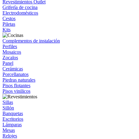
Revestimientos Outlet
Grifería de cocina
Electrodomésticos
Cestos
Piletas
Kits
Complementos de instalación
Perfiles
Mosaicos
Zocalos
Panel
Cerámicas
Porcellanatos
Piedras naturales
Pisos flotantes
Pisos vinilicos
Sillas
Sillón
Banquetas
Escritorios
Lámparas
Mesas
Relojes