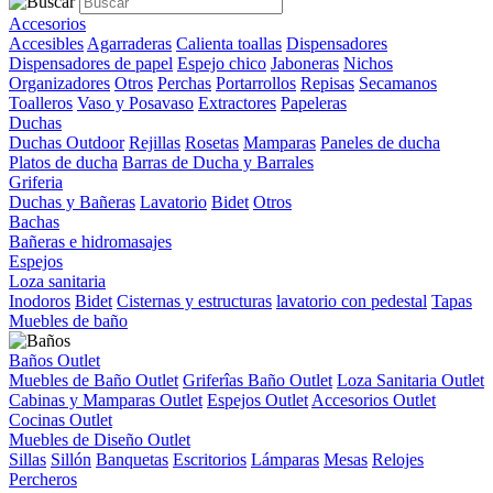
Accesorios
Accesibles
Agarraderas
Calienta toallas
Dispensadores
Dispensadores de papel
Espejo chico
Jaboneras
Nichos
Organizadores
Otros
Perchas
Portarrollos
Repisas
Secamanos
Toalleros
Vaso y Posavaso
Extractores
Papeleras
Duchas
Duchas Outdoor
Rejillas
Rosetas
Mamparas
Paneles de ducha
Platos de ducha
Barras de Ducha y Barrales
Griferia
Duchas y Bañeras
Lavatorio
Bidet
Otros
Bachas
Bañeras e hidromasajes
Espejos
Loza sanitaria
Inodoros
Bidet
Cisternas y estructuras
lavatorio con pedestal
Tapas
Muebles de baño
Baños Outlet
Muebles de Baño Outlet
Griferîas Baño Outlet
Loza Sanitaria Outlet
Cabinas y Mamparas Outlet
Espejos Outlet
Accesorios Outlet
Cocinas Outlet
Muebles de Diseño Outlet
Sillas
Sillón
Banquetas
Escritorios
Lámparas
Mesas
Relojes
Percheros