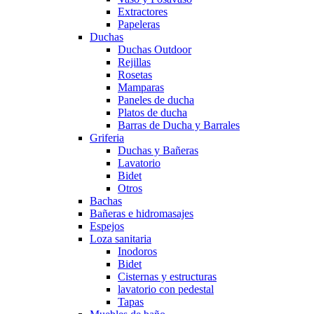
Extractores
Papeleras
Duchas
Duchas Outdoor
Rejillas
Rosetas
Mamparas
Paneles de ducha
Platos de ducha
Barras de Ducha y Barrales
Griferia
Duchas y Bañeras
Lavatorio
Bidet
Otros
Bachas
Bañeras e hidromasajes
Espejos
Loza sanitaria
Inodoros
Bidet
Cisternas y estructuras
lavatorio con pedestal
Tapas