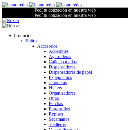
Pedí tu cotización en nuestra web
Pedí tu cotización en nuestra web
Productos
Baños
Accesorios
Accesibles
Agarraderas
Calienta toallas
Dispensadores
Dispensadores de papel
Espejo chico
Jaboneras
Nichos
Organizadores
Otros
Perchas
Portarrollos
Repisas
Secamanos
Toalleros
Vaso y Posavaso