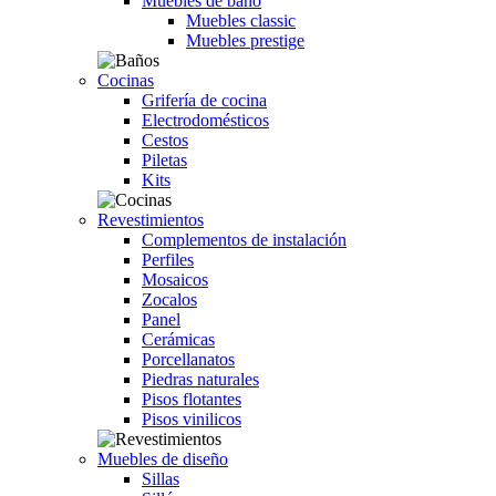
Muebles de baño
Muebles classic
Muebles prestige
Cocinas
Grifería de cocina
Electrodomésticos
Cestos
Piletas
Kits
Revestimientos
Complementos de instalación
Perfiles
Mosaicos
Zocalos
Panel
Cerámicas
Porcellanatos
Piedras naturales
Pisos flotantes
Pisos vinilicos
Muebles de diseño
Sillas