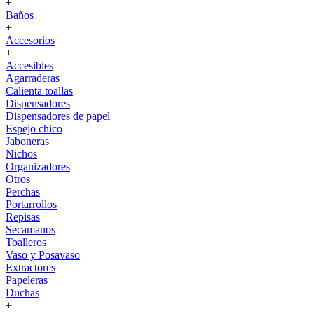
+
Baños
+
Accesorios
+
Accesibles
Agarraderas
Calienta toallas
Dispensadores
Dispensadores de papel
Espejo chico
Jaboneras
Nichos
Organizadores
Otros
Perchas
Portarrollos
Repisas
Secamanos
Toalleros
Vaso y Posavaso
Extractores
Papeleras
Duchas
+