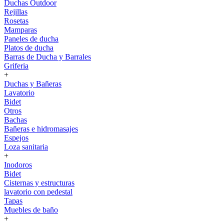
Duchas Outdoor
Rejillas
Rosetas
Mamparas
Paneles de ducha
Platos de ducha
Barras de Ducha y Barrales
Griferia
+
Duchas y Bañeras
Lavatorio
Bidet
Otros
Bachas
Bañeras e hidromasajes
Espejos
Loza sanitaria
+
Inodoros
Bidet
Cisternas y estructuras
lavatorio con pedestal
Tapas
Muebles de baño
+