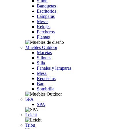
Sillón
Banquetas
Escritorios
Lámparas
Mesas
Relojes
Percheros
Plantas
Muebles Outdoor
Macetas
Sillones
Silla
Fanales y lamparas
Mesa
Reposeras
Bar
Sombrilla
SPA
SPA
Leicht
Tribu