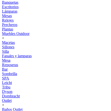
Banquetas
Escritorios
Lámparas
Mesas
Relojes
Percheros
Plantas
Muebles Outdoor
+
Macetas
Sillones
Silla
Fanales y lamparas
Mesa
Reposeras
Bar
Sombrilla
SPA
Leicht
Tribu
Dyson
Dornbracht
Outlet
+
Baños Outlet