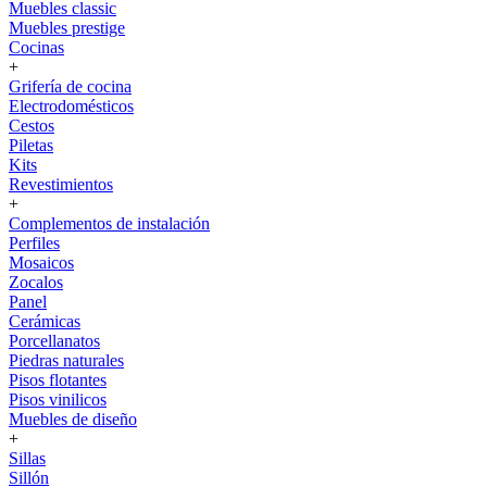
Muebles classic
Muebles prestige
Cocinas
+
Grifería de cocina
Electrodomésticos
Cestos
Piletas
Kits
Revestimientos
+
Complementos de instalación
Perfiles
Mosaicos
Zocalos
Panel
Cerámicas
Porcellanatos
Piedras naturales
Pisos flotantes
Pisos vinilicos
Muebles de diseño
+
Sillas
Sillón