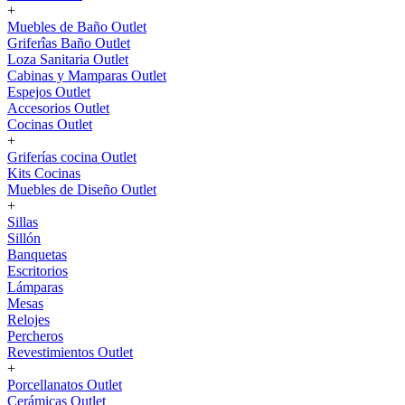
+
Muebles de Baño Outlet
Griferîas Baño Outlet
Loza Sanitaria Outlet
Cabinas y Mamparas Outlet
Espejos Outlet
Accesorios Outlet
Cocinas Outlet
+
Griferías cocina Outlet
Kits Cocinas
Muebles de Diseño Outlet
+
Sillas
Sillón
Banquetas
Escritorios
Lámparas
Mesas
Relojes
Percheros
Revestimientos Outlet
+
Porcellanatos Outlet
Cerámicas Outlet