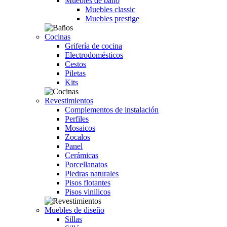
Muebles de baño
Muebles classic
Muebles prestige
Cocinas
Grifería de cocina
Electrodomésticos
Cestos
Piletas
Kits
Revestimientos
Complementos de instalación
Perfiles
Mosaicos
Zocalos
Panel
Cerámicas
Porcellanatos
Piedras naturales
Pisos flotantes
Pisos vinilicos
Muebles de diseño
Sillas