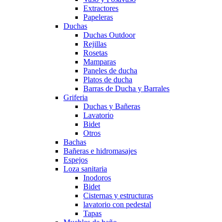
Extractores
Papeleras
Duchas
Duchas Outdoor
Rejillas
Rosetas
Mamparas
Paneles de ducha
Platos de ducha
Barras de Ducha y Barrales
Griferia
Duchas y Bañeras
Lavatorio
Bidet
Otros
Bachas
Bañeras e hidromasajes
Espejos
Loza sanitaria
Inodoros
Bidet
Cisternas y estructuras
lavatorio con pedestal
Tapas