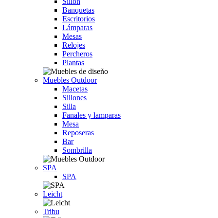
Sillón
Banquetas
Escritorios
Lámparas
Mesas
Relojes
Percheros
Plantas
Muebles Outdoor
Macetas
Sillones
Silla
Fanales y lamparas
Mesa
Reposeras
Bar
Sombrilla
SPA
SPA
Leicht
Tribu