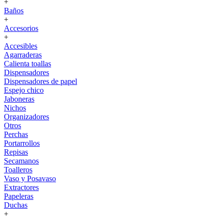
+
Baños
+
Accesorios
+
Accesibles
Agarraderas
Calienta toallas
Dispensadores
Dispensadores de papel
Espejo chico
Jaboneras
Nichos
Organizadores
Otros
Perchas
Portarrollos
Repisas
Secamanos
Toalleros
Vaso y Posavaso
Extractores
Papeleras
Duchas
+