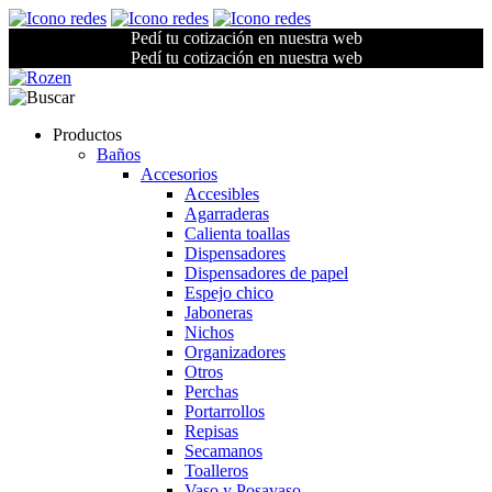
Pedí tu cotización en nuestra web
Pedí tu cotización en nuestra web
Productos
Baños
Accesorios
Accesibles
Agarraderas
Calienta toallas
Dispensadores
Dispensadores de papel
Espejo chico
Jaboneras
Nichos
Organizadores
Otros
Perchas
Portarrollos
Repisas
Secamanos
Toalleros
Vaso y Posavaso