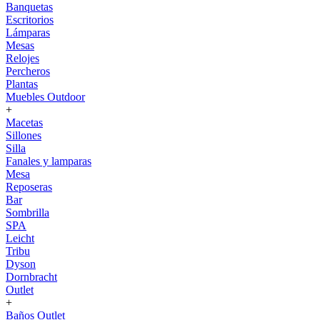
Banquetas
Escritorios
Lámparas
Mesas
Relojes
Percheros
Plantas
Muebles Outdoor
+
Macetas
Sillones
Silla
Fanales y lamparas
Mesa
Reposeras
Bar
Sombrilla
SPA
Leicht
Tribu
Dyson
Dornbracht
Outlet
+
Baños Outlet