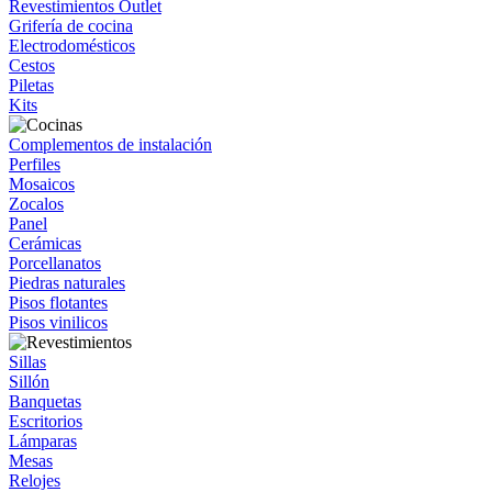
Revestimientos Outlet
Grifería de cocina
Electrodomésticos
Cestos
Piletas
Kits
Complementos de instalación
Perfiles
Mosaicos
Zocalos
Panel
Cerámicas
Porcellanatos
Piedras naturales
Pisos flotantes
Pisos vinilicos
Sillas
Sillón
Banquetas
Escritorios
Lámparas
Mesas
Relojes