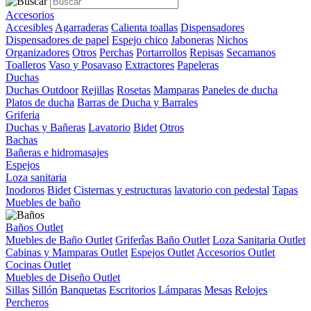
Accesorios
Accesibles
Agarraderas
Calienta toallas
Dispensadores
Dispensadores de papel
Espejo chico
Jaboneras
Nichos
Organizadores
Otros
Perchas
Portarrollos
Repisas
Secamanos
Toalleros
Vaso y Posavaso
Extractores
Papeleras
Duchas
Duchas Outdoor
Rejillas
Rosetas
Mamparas
Paneles de ducha
Platos de ducha
Barras de Ducha y Barrales
Griferia
Duchas y Bañeras
Lavatorio
Bidet
Otros
Bachas
Bañeras e hidromasajes
Espejos
Loza sanitaria
Inodoros
Bidet
Cisternas y estructuras
lavatorio con pedestal
Tapas
Muebles de baño
Baños Outlet
Muebles de Baño Outlet
Griferîas Baño Outlet
Loza Sanitaria Outlet
Cabinas y Mamparas Outlet
Espejos Outlet
Accesorios Outlet
Cocinas Outlet
Muebles de Diseño Outlet
Sillas
Sillón
Banquetas
Escritorios
Lámparas
Mesas
Relojes
Percheros