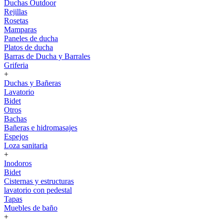
Duchas Outdoor
Rejillas
Rosetas
Mamparas
Paneles de ducha
Platos de ducha
Barras de Ducha y Barrales
Griferia
+
Duchas y Bañeras
Lavatorio
Bidet
Otros
Bachas
Bañeras e hidromasajes
Espejos
Loza sanitaria
+
Inodoros
Bidet
Cisternas y estructuras
lavatorio con pedestal
Tapas
Muebles de baño
+