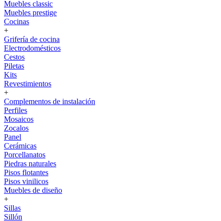
Muebles classic
Muebles prestige
Cocinas
+
Grifería de cocina
Electrodomésticos
Cestos
Piletas
Kits
Revestimientos
+
Complementos de instalación
Perfiles
Mosaicos
Zocalos
Panel
Cerámicas
Porcellanatos
Piedras naturales
Pisos flotantes
Pisos vinilicos
Muebles de diseño
+
Sillas
Sillón