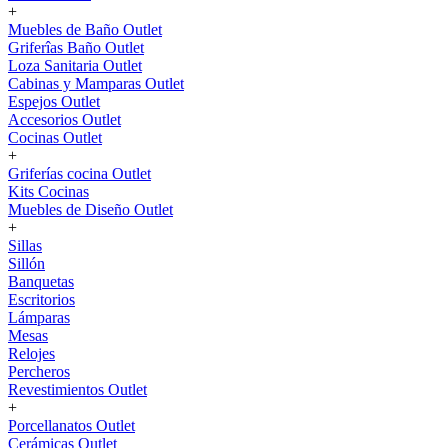
+
Muebles de Baño Outlet
Griferîas Baño Outlet
Loza Sanitaria Outlet
Cabinas y Mamparas Outlet
Espejos Outlet
Accesorios Outlet
Cocinas Outlet
+
Griferías cocina Outlet
Kits Cocinas
Muebles de Diseño Outlet
+
Sillas
Sillón
Banquetas
Escritorios
Lámparas
Mesas
Relojes
Percheros
Revestimientos Outlet
+
Porcellanatos Outlet
Cerámicas Outlet