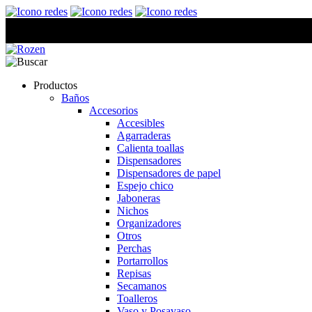
Productos
Baños
Accesorios
Accesibles
Agarraderas
Calienta toallas
Dispensadores
Dispensadores de papel
Espejo chico
Jaboneras
Nichos
Organizadores
Otros
Perchas
Portarrollos
Repisas
Secamanos
Toalleros
Vaso y Posavaso