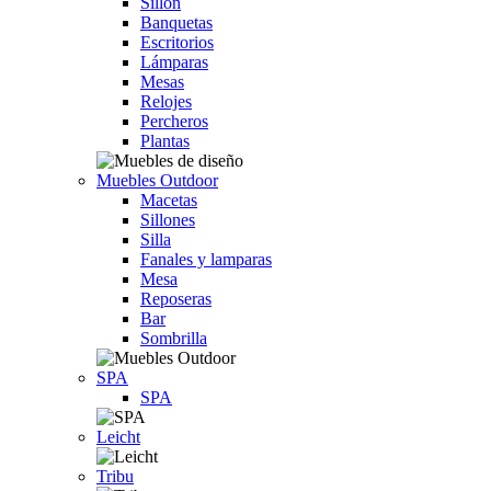
Sillón
Banquetas
Escritorios
Lámparas
Mesas
Relojes
Percheros
Plantas
Muebles Outdoor
Macetas
Sillones
Silla
Fanales y lamparas
Mesa
Reposeras
Bar
Sombrilla
SPA
SPA
Leicht
Tribu