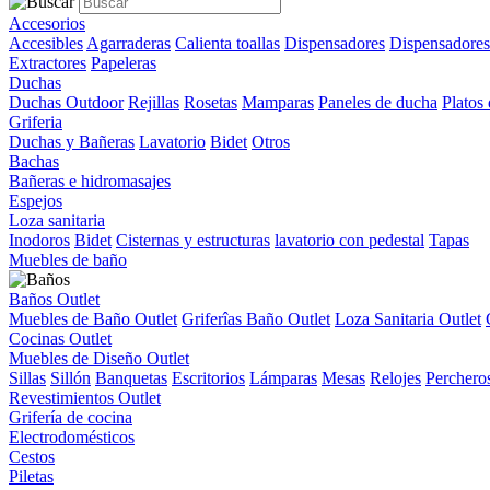
Accesorios
Accesibles
Agarraderas
Calienta toallas
Dispensadores
Dispensadores
Extractores
Papeleras
Duchas
Duchas Outdoor
Rejillas
Rosetas
Mamparas
Paneles de ducha
Platos
Griferia
Duchas y Bañeras
Lavatorio
Bidet
Otros
Bachas
Bañeras e hidromasajes
Espejos
Loza sanitaria
Inodoros
Bidet
Cisternas y estructuras
lavatorio con pedestal
Tapas
Muebles de baño
Baños Outlet
Muebles de Baño Outlet
Griferîas Baño Outlet
Loza Sanitaria Outlet
Cocinas Outlet
Muebles de Diseño Outlet
Sillas
Sillón
Banquetas
Escritorios
Lámparas
Mesas
Relojes
Perchero
Revestimientos Outlet
Grifería de cocina
Electrodomésticos
Cestos
Piletas