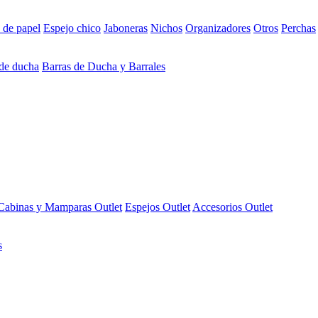
 de papel
Espejo chico
Jaboneras
Nichos
Organizadores
Otros
Perchas
 de ducha
Barras de Ducha y Barrales
Cabinas y Mamparas Outlet
Espejos Outlet
Accesorios Outlet
s