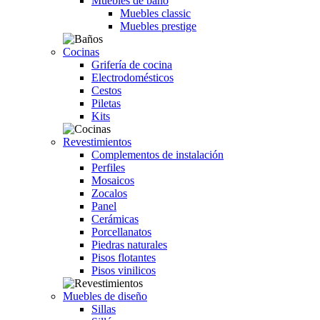
Muebles de baño
Muebles classic
Muebles prestige
Cocinas
Grifería de cocina
Electrodomésticos
Cestos
Piletas
Kits
Revestimientos
Complementos de instalación
Perfiles
Mosaicos
Zocalos
Panel
Cerámicas
Porcellanatos
Piedras naturales
Pisos flotantes
Pisos vinilicos
Muebles de diseño
Sillas