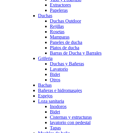
Extractores
Papeleras
Duchas
Duchas Outdoor
Rejillas
Rosetas
Mamparas
Paneles de ducha
Platos de ducha
Barras de Ducha y Barrales
Griferia
Duchas y Bañeras
Lavatorio
Bidet
Otros
Bachas
Bañeras e hidromasajes
Espejos
Loza sanitaria
Inodoros
Bidet
Cisternas y estructuras
lavatorio con pedestal
Tapas