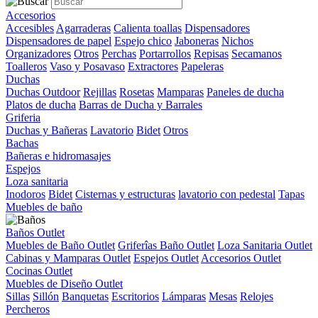
Accesorios
Accesibles
Agarraderas
Calienta toallas
Dispensadores
Dispensadores de papel
Espejo chico
Jaboneras
Nichos
Organizadores
Otros
Perchas
Portarrollos
Repisas
Secamanos
Toalleros
Vaso y Posavaso
Extractores
Papeleras
Duchas
Duchas Outdoor
Rejillas
Rosetas
Mamparas
Paneles de ducha
Platos de ducha
Barras de Ducha y Barrales
Griferia
Duchas y Bañeras
Lavatorio
Bidet
Otros
Bachas
Bañeras e hidromasajes
Espejos
Loza sanitaria
Inodoros
Bidet
Cisternas y estructuras
lavatorio con pedestal
Tapas
Muebles de baño
Baños Outlet
Muebles de Baño Outlet
Griferîas Baño Outlet
Loza Sanitaria Outlet
Cabinas y Mamparas Outlet
Espejos Outlet
Accesorios Outlet
Cocinas Outlet
Muebles de Diseño Outlet
Sillas
Sillón
Banquetas
Escritorios
Lámparas
Mesas
Relojes
Percheros