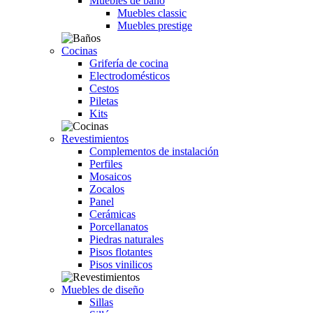
Muebles de baño
Muebles classic
Muebles prestige
Cocinas
Grifería de cocina
Electrodomésticos
Cestos
Piletas
Kits
Revestimientos
Complementos de instalación
Perfiles
Mosaicos
Zocalos
Panel
Cerámicas
Porcellanatos
Piedras naturales
Pisos flotantes
Pisos vinilicos
Muebles de diseño
Sillas