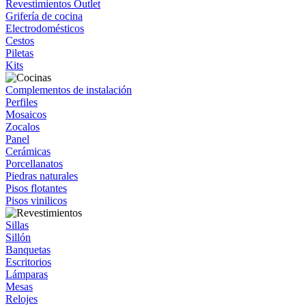
Revestimientos Outlet
Grifería de cocina
Electrodomésticos
Cestos
Piletas
Kits
Complementos de instalación
Perfiles
Mosaicos
Zocalos
Panel
Cerámicas
Porcellanatos
Piedras naturales
Pisos flotantes
Pisos vinilicos
Sillas
Sillón
Banquetas
Escritorios
Lámparas
Mesas
Relojes