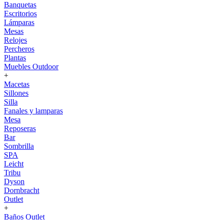
Banquetas
Escritorios
Lámparas
Mesas
Relojes
Percheros
Plantas
Muebles Outdoor
+
Macetas
Sillones
Silla
Fanales y lamparas
Mesa
Reposeras
Bar
Sombrilla
SPA
Leicht
Tribu
Dyson
Dornbracht
Outlet
+
Baños Outlet