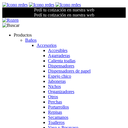
Pedí tu cotización en nuestra web
Pedí tu cotización en nuestra web
Productos
Baños
Accesorios
Accesibles
Agarraderas
Calienta toallas
Dispensadores
Dispensadores de papel
Espejo chico
Jaboneras
Nichos
Organizadores
Otros
Perchas
Portarrollos
Repisas
Secamanos
Toalleros
Vaso y Posavaso