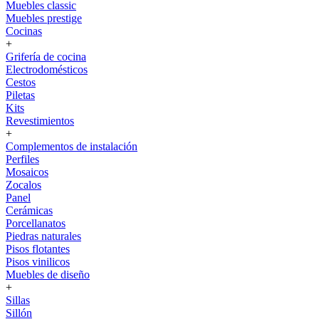
Muebles classic
Muebles prestige
Cocinas
+
Grifería de cocina
Electrodomésticos
Cestos
Piletas
Kits
Revestimientos
+
Complementos de instalación
Perfiles
Mosaicos
Zocalos
Panel
Cerámicas
Porcellanatos
Piedras naturales
Pisos flotantes
Pisos vinilicos
Muebles de diseño
+
Sillas
Sillón