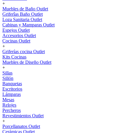
+
Muebles de Baño Outlet
Griferîas Baño Outlet
Loza Sanitaria Outlet
Cabinas y Mamparas Outlet
Espejos Outlet
Accesorios Outlet
Cocinas Outlet
+
Griferías cocina Outlet
Kits Cocinas
Muebles de Diseño Outlet
+
Sillas
Sillón
Banquetas
Escritorios
Lámparas
Mesas
Relojes
Percheros
Revestimientos Outlet
+
Porcellanatos Outlet
Cerámicas Outlet