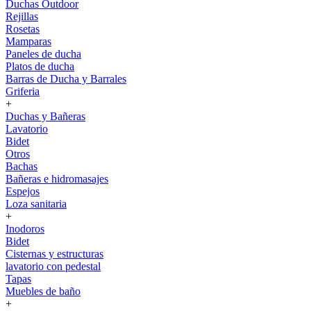
Duchas Outdoor
Rejillas
Rosetas
Mamparas
Paneles de ducha
Platos de ducha
Barras de Ducha y Barrales
Griferia
+
Duchas y Bañeras
Lavatorio
Bidet
Otros
Bachas
Bañeras e hidromasajes
Espejos
Loza sanitaria
+
Inodoros
Bidet
Cisternas y estructuras
lavatorio con pedestal
Tapas
Muebles de baño
+