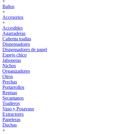
+
Baños
+
Accesorios
+
Accesibles
Agarraderas
Calienta toallas
Dispensadores
Dispensadores de papel
Espejo chico
Jaboneras
Nichos
Organizadores
Otros
Perchas
Portarrollos
Repisas
Secamanos
Toalleros
Vaso y Posavaso
Extractores
Papeleras
Duchas
+