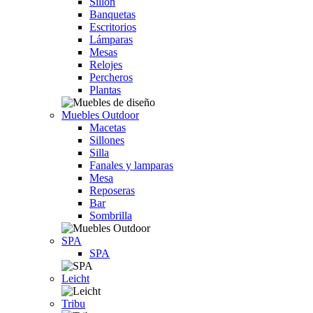
Sillón
Banquetas
Escritorios
Lámparas
Mesas
Relojes
Percheros
Plantas
Muebles Outdoor
Macetas
Sillones
Silla
Fanales y lamparas
Mesa
Reposeras
Bar
Sombrilla
SPA
SPA
Leicht
Tribu