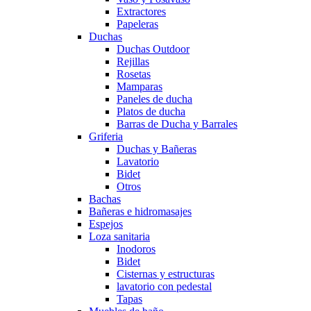
Extractores
Papeleras
Duchas
Duchas Outdoor
Rejillas
Rosetas
Mamparas
Paneles de ducha
Platos de ducha
Barras de Ducha y Barrales
Griferia
Duchas y Bañeras
Lavatorio
Bidet
Otros
Bachas
Bañeras e hidromasajes
Espejos
Loza sanitaria
Inodoros
Bidet
Cisternas y estructuras
lavatorio con pedestal
Tapas