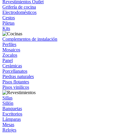
Revestimientos Outlet
Grifería de cocina
Electrodomésticos
Cestos
Piletas
Kits
Complementos de instalación
Perfiles
Mosaicos
Zocalos
Panel
Cerámicas
Porcellanatos
Piedras naturales
Pisos flotantes
Pisos vinilicos
Sillas
Sillón
Banquetas
Escritorios
Lámparas
Mesas
Relojes