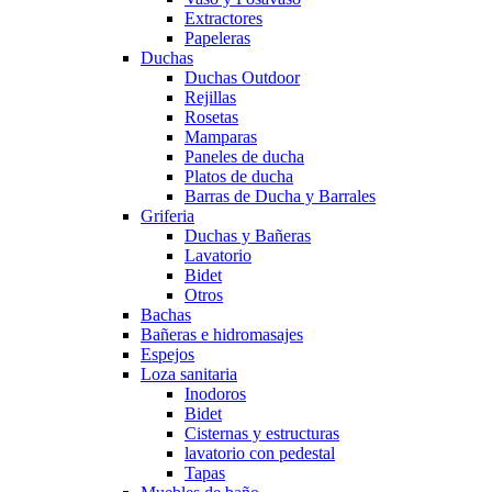
Extractores
Papeleras
Duchas
Duchas Outdoor
Rejillas
Rosetas
Mamparas
Paneles de ducha
Platos de ducha
Barras de Ducha y Barrales
Griferia
Duchas y Bañeras
Lavatorio
Bidet
Otros
Bachas
Bañeras e hidromasajes
Espejos
Loza sanitaria
Inodoros
Bidet
Cisternas y estructuras
lavatorio con pedestal
Tapas