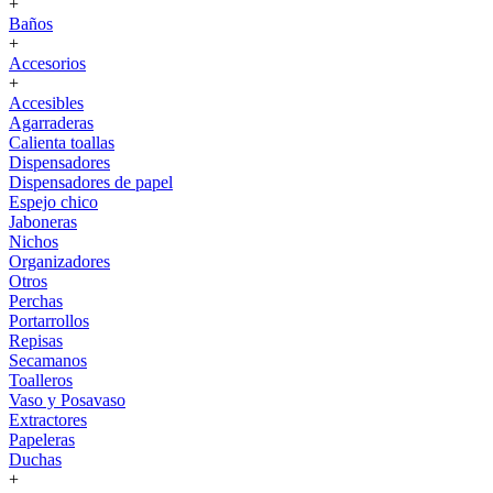
+
Baños
+
Accesorios
+
Accesibles
Agarraderas
Calienta toallas
Dispensadores
Dispensadores de papel
Espejo chico
Jaboneras
Nichos
Organizadores
Otros
Perchas
Portarrollos
Repisas
Secamanos
Toalleros
Vaso y Posavaso
Extractores
Papeleras
Duchas
+