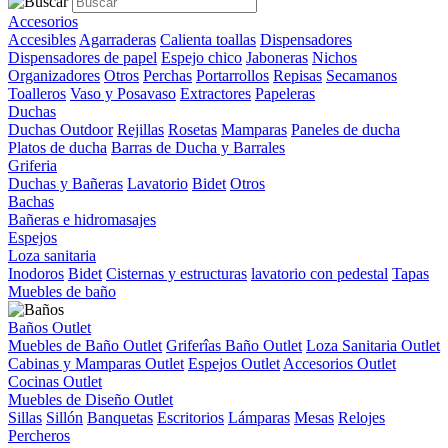
Accesorios
Accesibles
Agarraderas
Calienta toallas
Dispensadores
Dispensadores de papel
Espejo chico
Jaboneras
Nichos
Organizadores
Otros
Perchas
Portarrollos
Repisas
Secamanos
Toalleros
Vaso y Posavaso
Extractores
Papeleras
Duchas
Duchas Outdoor
Rejillas
Rosetas
Mamparas
Paneles de ducha
Platos de ducha
Barras de Ducha y Barrales
Griferia
Duchas y Bañeras
Lavatorio
Bidet
Otros
Bachas
Bañeras e hidromasajes
Espejos
Loza sanitaria
Inodoros
Bidet
Cisternas y estructuras
lavatorio con pedestal
Tapas
Muebles de baño
Baños Outlet
Muebles de Baño Outlet
Griferîas Baño Outlet
Loza Sanitaria Outlet
Cabinas y Mamparas Outlet
Espejos Outlet
Accesorios Outlet
Cocinas Outlet
Muebles de Diseño Outlet
Sillas
Sillón
Banquetas
Escritorios
Lámparas
Mesas
Relojes
Percheros