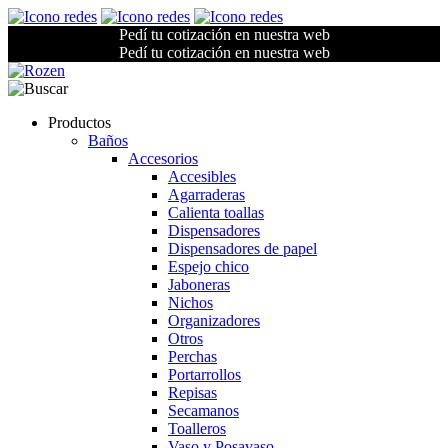
Pedí tu cotización en nuestra web
Pedí tu cotización en nuestra web
Productos
Baños
Accesorios
Accesibles
Agarraderas
Calienta toallas
Dispensadores
Dispensadores de papel
Espejo chico
Jaboneras
Nichos
Organizadores
Otros
Perchas
Portarrollos
Repisas
Secamanos
Toalleros
Vaso y Posavaso