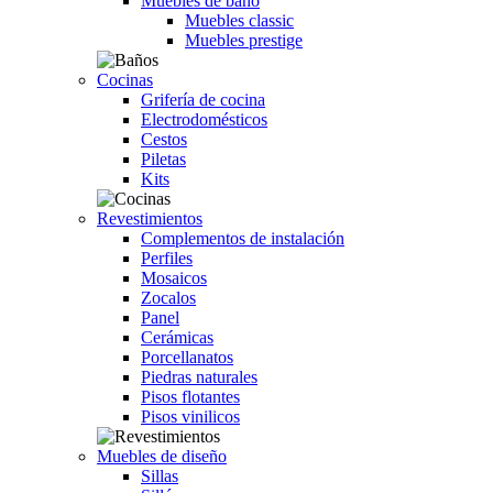
Muebles de baño
Muebles classic
Muebles prestige
Cocinas
Grifería de cocina
Electrodomésticos
Cestos
Piletas
Kits
Revestimientos
Complementos de instalación
Perfiles
Mosaicos
Zocalos
Panel
Cerámicas
Porcellanatos
Piedras naturales
Pisos flotantes
Pisos vinilicos
Muebles de diseño
Sillas