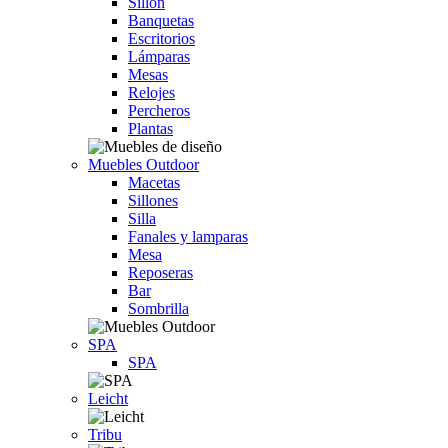
Sillón
Banquetas
Escritorios
Lámparas
Mesas
Relojes
Percheros
Plantas
Muebles Outdoor
Macetas
Sillones
Silla
Fanales y lamparas
Mesa
Reposeras
Bar
Sombrilla
SPA
SPA
Leicht
Tribu