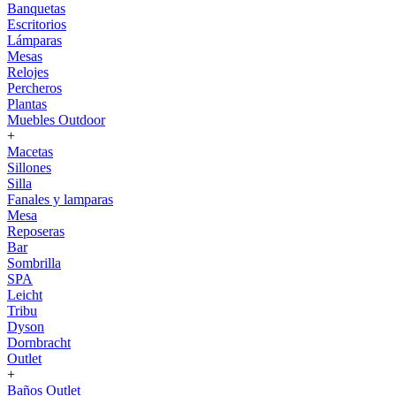
Banquetas
Escritorios
Lámparas
Mesas
Relojes
Percheros
Plantas
Muebles Outdoor
+
Macetas
Sillones
Silla
Fanales y lamparas
Mesa
Reposeras
Bar
Sombrilla
SPA
Leicht
Tribu
Dyson
Dornbracht
Outlet
+
Baños Outlet