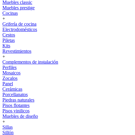
Muebles classic
Muebles prestige
Cocinas
+
Grifería de cocina
Electrodomésticos
Cestos
Piletas
Kits
Revestimientos
+
Complementos de instalación
Perfiles
Mosaicos
Zocalos
Panel
Cerámicas
Porcellanatos
Piedras naturales
Pisos flotantes
Pisos vinilicos
Muebles de diseño
+
Sillas
Sillón