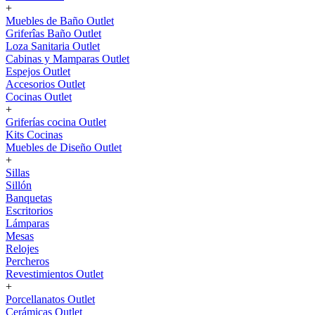
+
Muebles de Baño Outlet
Griferîas Baño Outlet
Loza Sanitaria Outlet
Cabinas y Mamparas Outlet
Espejos Outlet
Accesorios Outlet
Cocinas Outlet
+
Griferías cocina Outlet
Kits Cocinas
Muebles de Diseño Outlet
+
Sillas
Sillón
Banquetas
Escritorios
Lámparas
Mesas
Relojes
Percheros
Revestimientos Outlet
+
Porcellanatos Outlet
Cerámicas Outlet