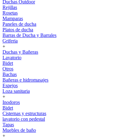
Duchas Outdoor
Rejillas
Rosetas
Mamparas
Paneles de ducha
Platos de ducha
Barras de Ducha y Barrales
Griferia
+
Duchas y Bañeras
Lavatorio
Bidet
Otros
Bachas
Bañeras e hidromasajes
Espejos
Loza sanitaria
+
Inodoros
Bidet
Cisternas y estructuras
lavatorio con pedestal
Tapas
Muebles de baño
+