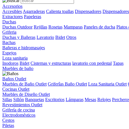
Accesorios
Accesibles
Agarraderas
Calienta toallas
Dispensadores
Dispensadores
Extractores
Papeleras
Duchas
Duchas Outdoor
Rejillas
Rosetas
Mamparas
Paneles de ducha
Platos
Griferia
Duchas y Bañeras
Lavatorio
Bidet
Otros
Bachas
Bañeras e hidromasajes
Espejos
Loza sanitaria
Inodoros
Bidet
Cisternas y estructuras
lavatorio con pedestal
Tapas
Muebles de baño
Baños Outlet
Muebles de Baño Outlet
Griferîas Baño Outlet
Loza Sanitaria Outlet
Cocinas Outlet
Muebles de Diseño Outlet
Sillas
Sillón
Banquetas
Escritorios
Lámparas
Mesas
Relojes
Perchero
Revestimientos Outlet
Grifería de cocina
Electrodomésticos
Cestos
Piletas