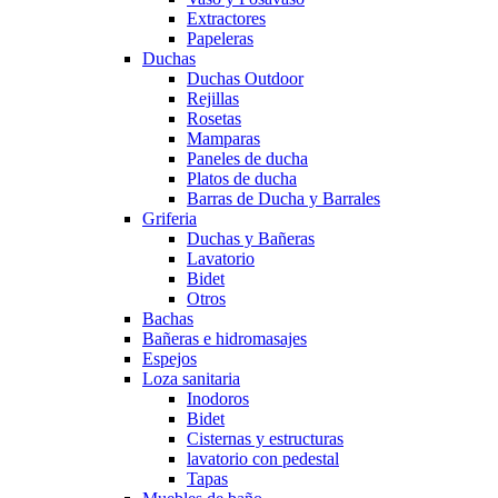
Extractores
Papeleras
Duchas
Duchas Outdoor
Rejillas
Rosetas
Mamparas
Paneles de ducha
Platos de ducha
Barras de Ducha y Barrales
Griferia
Duchas y Bañeras
Lavatorio
Bidet
Otros
Bachas
Bañeras e hidromasajes
Espejos
Loza sanitaria
Inodoros
Bidet
Cisternas y estructuras
lavatorio con pedestal
Tapas