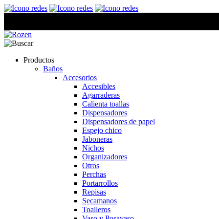
Productos
Baños
Accesorios
Accesibles
Agarraderas
Calienta toallas
Dispensadores
Dispensadores de papel
Espejo chico
Jaboneras
Nichos
Organizadores
Otros
Perchas
Portarrollos
Repisas
Secamanos
Toalleros
Vaso y Posavaso