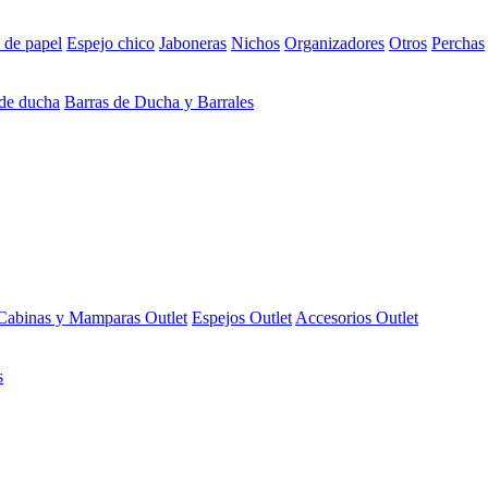
 de papel
Espejo chico
Jaboneras
Nichos
Organizadores
Otros
Perchas
 de ducha
Barras de Ducha y Barrales
Cabinas y Mamparas Outlet
Espejos Outlet
Accesorios Outlet
s