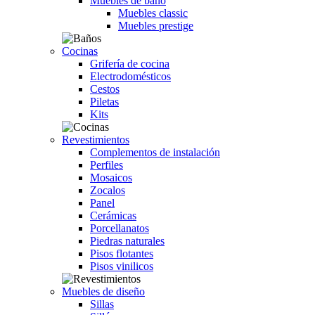
Muebles de baño
Muebles classic
Muebles prestige
Cocinas
Grifería de cocina
Electrodomésticos
Cestos
Piletas
Kits
Revestimientos
Complementos de instalación
Perfiles
Mosaicos
Zocalos
Panel
Cerámicas
Porcellanatos
Piedras naturales
Pisos flotantes
Pisos vinilicos
Muebles de diseño
Sillas