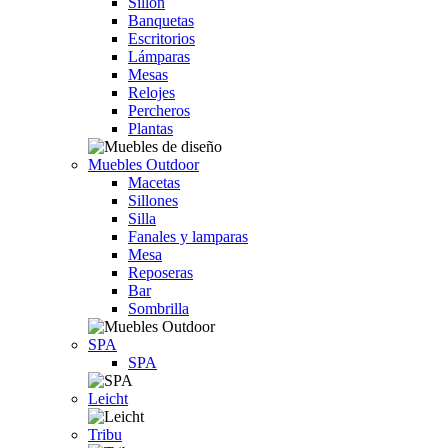
Sillón
Banquetas
Escritorios
Lámparas
Mesas
Relojes
Percheros
Plantas
Muebles Outdoor
Macetas
Sillones
Silla
Fanales y lamparas
Mesa
Reposeras
Bar
Sombrilla
SPA
SPA
Leicht
Tribu