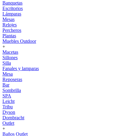
Banquetas
Escritorios
Lámparas
Mesas
Relojes
Percheros
Plantas
Muebles Outdoor
+
Macetas
Sillones
Silla
Fanales y lamparas
Mesa
Reposeras
Bar
Sombrilla
SPA
Leicht
Tribu
Dyson
Dornbracht
Outlet
+
Baños Outlet