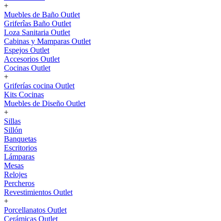
+
Muebles de Baño Outlet
Griferîas Baño Outlet
Loza Sanitaria Outlet
Cabinas y Mamparas Outlet
Espejos Outlet
Accesorios Outlet
Cocinas Outlet
+
Griferías cocina Outlet
Kits Cocinas
Muebles de Diseño Outlet
+
Sillas
Sillón
Banquetas
Escritorios
Lámparas
Mesas
Relojes
Percheros
Revestimientos Outlet
+
Porcellanatos Outlet
Cerámicas Outlet