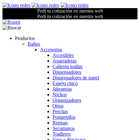
Pedí tu cotización en nuestra web
Pedí tu cotización en nuestra web
Productos
Baños
Accesorios
Accesibles
Agarraderas
Calienta toallas
Dispensadores
Dispensadores de papel
Espejo chico
Jaboneras
Nichos
Organizadores
Otros
Perchas
Portarrollos
Repisas
Secamanos
Toalleros
Vaso y Posavaso