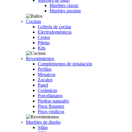
Muebles de baño
Muebles classic
Muebles prestige
Cocinas
Grifería de cocina
Electrodomésticos
Cestos
Piletas
Kits
Revestimientos
Complementos de instalación
Perfiles
Mosaicos
Zocalos
Panel
Cerámicas
Porcellanatos
Piedras naturales
Pisos flotantes
Pisos vinilicos
Muebles de diseño
Sillas