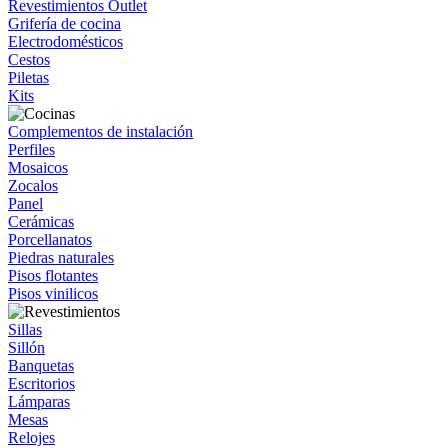
Revestimientos Outlet
Grifería de cocina
Electrodomésticos
Cestos
Piletas
Kits
Complementos de instalación
Perfiles
Mosaicos
Zocalos
Panel
Cerámicas
Porcellanatos
Piedras naturales
Pisos flotantes
Pisos vinilicos
Sillas
Sillón
Banquetas
Escritorios
Lámparas
Mesas
Relojes