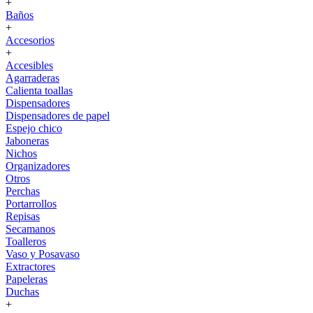
+
Baños
+
Accesorios
+
Accesibles
Agarraderas
Calienta toallas
Dispensadores
Dispensadores de papel
Espejo chico
Jaboneras
Nichos
Organizadores
Otros
Perchas
Portarrollos
Repisas
Secamanos
Toalleros
Vaso y Posavaso
Extractores
Papeleras
Duchas
+