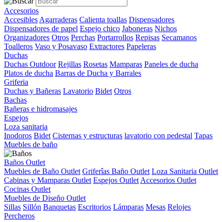
Accesorios
Accesibles
Agarraderas
Calienta toallas
Dispensadores
Dispensadores de papel
Espejo chico
Jaboneras
Nichos
Organizadores
Otros
Perchas
Portarrollos
Repisas
Secamanos
Toalleros
Vaso y Posavaso
Extractores
Papeleras
Duchas
Duchas Outdoor
Rejillas
Rosetas
Mamparas
Paneles de ducha
Platos de ducha
Barras de Ducha y Barrales
Griferia
Duchas y Bañeras
Lavatorio
Bidet
Otros
Bachas
Bañeras e hidromasajes
Espejos
Loza sanitaria
Inodoros
Bidet
Cisternas y estructuras
lavatorio con pedestal
Tapas
Muebles de baño
Baños Outlet
Muebles de Baño Outlet
Griferîas Baño Outlet
Loza Sanitaria Outlet
Cabinas y Mamparas Outlet
Espejos Outlet
Accesorios Outlet
Cocinas Outlet
Muebles de Diseño Outlet
Sillas
Sillón
Banquetas
Escritorios
Lámparas
Mesas
Relojes
Percheros