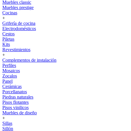
Muebles classic
Muebles prestige
Cocinas
+
Grifería de cocina
Electrodomésticos
Cestos
Piletas
Kits
Revestimientos
+
Complementos de instalación
Perfiles
Mosaicos
Zocalos
Panel
Cerámicas
Porcellanatos
Piedras naturales
Pisos flotantes
Pisos vinilicos
Muebles de diseño
+
Sillas
Sillón