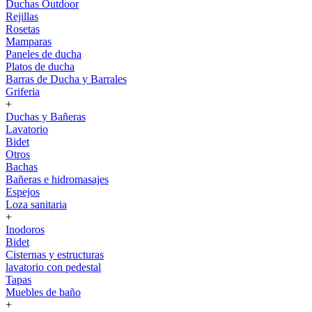
Duchas Outdoor
Rejillas
Rosetas
Mamparas
Paneles de ducha
Platos de ducha
Barras de Ducha y Barrales
Griferia
+
Duchas y Bañeras
Lavatorio
Bidet
Otros
Bachas
Bañeras e hidromasajes
Espejos
Loza sanitaria
+
Inodoros
Bidet
Cisternas y estructuras
lavatorio con pedestal
Tapas
Muebles de baño
+