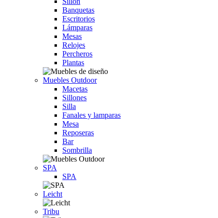
Sillón
Banquetas
Escritorios
Lámparas
Mesas
Relojes
Percheros
Plantas
Muebles Outdoor
Macetas
Sillones
Silla
Fanales y lamparas
Mesa
Reposeras
Bar
Sombrilla
SPA
SPA
Leicht
Tribu