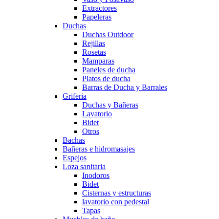
Extractores
Papeleras
Duchas
Duchas Outdoor
Rejillas
Rosetas
Mamparas
Paneles de ducha
Platos de ducha
Barras de Ducha y Barrales
Griferia
Duchas y Bañeras
Lavatorio
Bidet
Otros
Bachas
Bañeras e hidromasajes
Espejos
Loza sanitaria
Inodoros
Bidet
Cisternas y estructuras
lavatorio con pedestal
Tapas