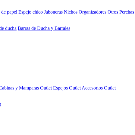
 de papel
Espejo chico
Jaboneras
Nichos
Organizadores
Otros
Perchas
 de ducha
Barras de Ducha y Barrales
Cabinas y Mamparas Outlet
Espejos Outlet
Accesorios Outlet
s