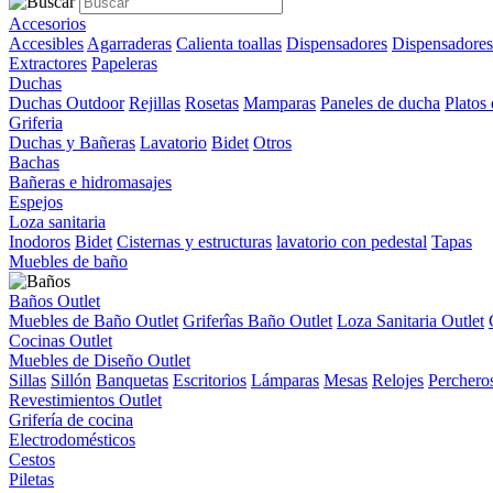
Accesorios
Accesibles
Agarraderas
Calienta toallas
Dispensadores
Dispensadores
Extractores
Papeleras
Duchas
Duchas Outdoor
Rejillas
Rosetas
Mamparas
Paneles de ducha
Platos
Griferia
Duchas y Bañeras
Lavatorio
Bidet
Otros
Bachas
Bañeras e hidromasajes
Espejos
Loza sanitaria
Inodoros
Bidet
Cisternas y estructuras
lavatorio con pedestal
Tapas
Muebles de baño
Baños Outlet
Muebles de Baño Outlet
Griferîas Baño Outlet
Loza Sanitaria Outlet
Cocinas Outlet
Muebles de Diseño Outlet
Sillas
Sillón
Banquetas
Escritorios
Lámparas
Mesas
Relojes
Perchero
Revestimientos Outlet
Grifería de cocina
Electrodomésticos
Cestos
Piletas