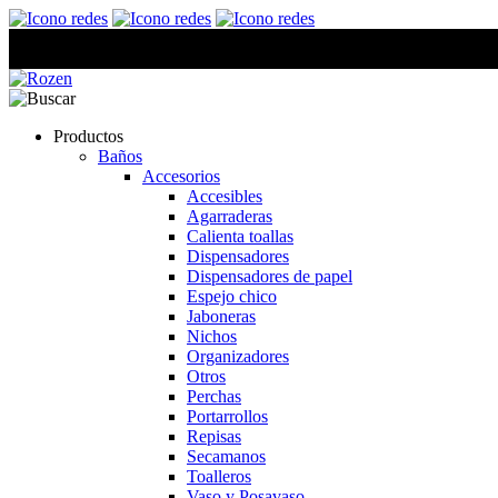
Productos
Baños
Accesorios
Accesibles
Agarraderas
Calienta toallas
Dispensadores
Dispensadores de papel
Espejo chico
Jaboneras
Nichos
Organizadores
Otros
Perchas
Portarrollos
Repisas
Secamanos
Toalleros
Vaso y Posavaso