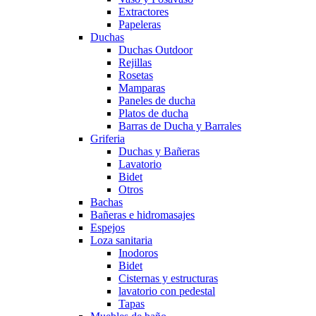
Extractores
Papeleras
Duchas
Duchas Outdoor
Rejillas
Rosetas
Mamparas
Paneles de ducha
Platos de ducha
Barras de Ducha y Barrales
Griferia
Duchas y Bañeras
Lavatorio
Bidet
Otros
Bachas
Bañeras e hidromasajes
Espejos
Loza sanitaria
Inodoros
Bidet
Cisternas y estructuras
lavatorio con pedestal
Tapas