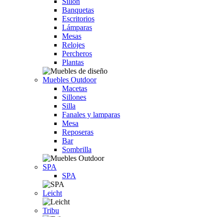
Sillón
Banquetas
Escritorios
Lámparas
Mesas
Relojes
Percheros
Plantas
Muebles Outdoor
Macetas
Sillones
Silla
Fanales y lamparas
Mesa
Reposeras
Bar
Sombrilla
SPA
SPA
Leicht
Tribu