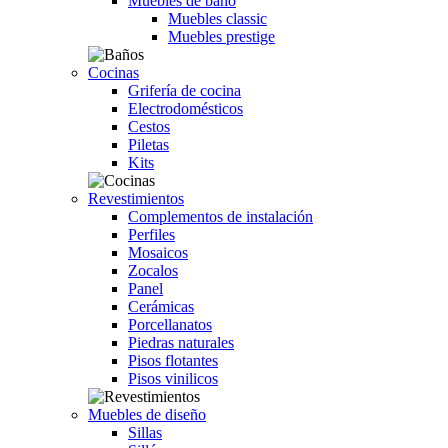
Muebles de baño
Muebles classic
Muebles prestige
Cocinas
Grifería de cocina
Electrodomésticos
Cestos
Piletas
Kits
Revestimientos
Complementos de instalación
Perfiles
Mosaicos
Zocalos
Panel
Cerámicas
Porcellanatos
Piedras naturales
Pisos flotantes
Pisos vinilicos
Muebles de diseño
Sillas