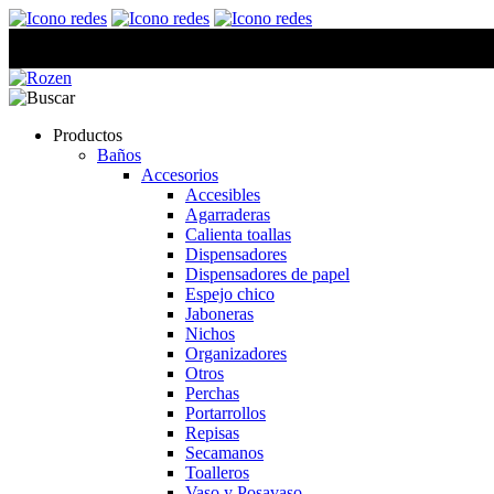
Productos
Baños
Accesorios
Accesibles
Agarraderas
Calienta toallas
Dispensadores
Dispensadores de papel
Espejo chico
Jaboneras
Nichos
Organizadores
Otros
Perchas
Portarrollos
Repisas
Secamanos
Toalleros
Vaso y Posavaso