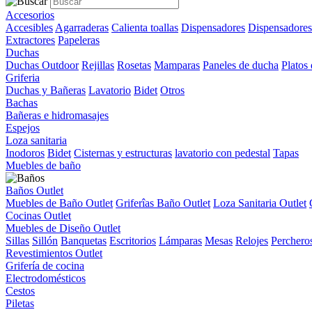
Accesorios
Accesibles
Agarraderas
Calienta toallas
Dispensadores
Dispensadores
Extractores
Papeleras
Duchas
Duchas Outdoor
Rejillas
Rosetas
Mamparas
Paneles de ducha
Platos
Griferia
Duchas y Bañeras
Lavatorio
Bidet
Otros
Bachas
Bañeras e hidromasajes
Espejos
Loza sanitaria
Inodoros
Bidet
Cisternas y estructuras
lavatorio con pedestal
Tapas
Muebles de baño
Baños Outlet
Muebles de Baño Outlet
Griferîas Baño Outlet
Loza Sanitaria Outlet
Cocinas Outlet
Muebles de Diseño Outlet
Sillas
Sillón
Banquetas
Escritorios
Lámparas
Mesas
Relojes
Perchero
Revestimientos Outlet
Grifería de cocina
Electrodomésticos
Cestos
Piletas