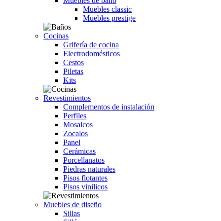
Muebles de baño
Muebles classic
Muebles prestige
Cocinas
Grifería de cocina
Electrodomésticos
Cestos
Piletas
Kits
Revestimientos
Complementos de instalación
Perfiles
Mosaicos
Zocalos
Panel
Cerámicas
Porcellanatos
Piedras naturales
Pisos flotantes
Pisos vinilicos
Muebles de diseño
Sillas