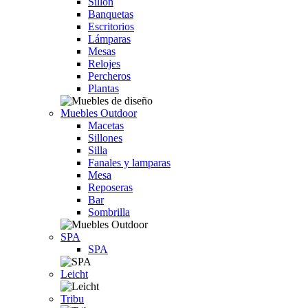
Sillón
Banquetas
Escritorios
Lámparas
Mesas
Relojes
Percheros
Plantas
Muebles Outdoor
Macetas
Sillones
Silla
Fanales y lamparas
Mesa
Reposeras
Bar
Sombrilla
SPA
SPA
Leicht
Tribu