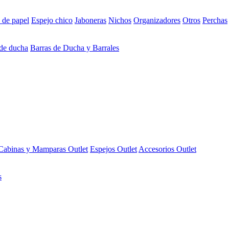
 de papel
Espejo chico
Jaboneras
Nichos
Organizadores
Otros
Perchas
 de ducha
Barras de Ducha y Barrales
Cabinas y Mamparas Outlet
Espejos Outlet
Accesorios Outlet
s