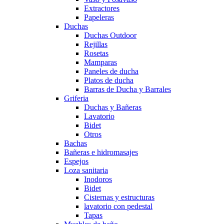
Extractores
Papeleras
Duchas
Duchas Outdoor
Rejillas
Rosetas
Mamparas
Paneles de ducha
Platos de ducha
Barras de Ducha y Barrales
Griferia
Duchas y Bañeras
Lavatorio
Bidet
Otros
Bachas
Bañeras e hidromasajes
Espejos
Loza sanitaria
Inodoros
Bidet
Cisternas y estructuras
lavatorio con pedestal
Tapas