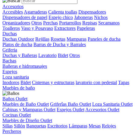
Accesorios
Accesibles
Agarraderas
Calienta toallas
Dispensadores
Dispensadores de papel
Espejo chico
Jaboneras
Nichos
Organizadores
Otros
Perchas
Portarrollos
Repisas
Secamanos
Toalleros
Vaso y Posavaso
Extractores
Papeleras
Duchas
Duchas Outdoor
Rejillas
Rosetas
Mamparas
Paneles de ducha
Platos de ducha
Barras de Ducha y Barrales
Griferia
Duchas y Bañeras
Lavatorio
Bidet
Otros
Bachas
Bañeras e hidromasajes
Espejos
Loza sanitaria
Inodoros
Bidet
Cisternas y estructuras
lavatorio con pedestal
Tapas
Muebles de baño
Baños Outlet
Muebles de Baño Outlet
Griferîas Baño Outlet
Loza Sanitaria Outlet
Cabinas y Mamparas Outlet
Espejos Outlet
Accesorios Outlet
Cocinas Outlet
Muebles de Diseño Outlet
Sillas
Sillón
Banquetas
Escritorios
Lámparas
Mesas
Relojes
Percheros