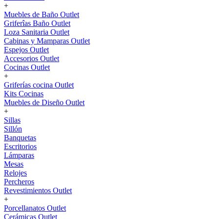
+
Muebles de Baño Outlet
Griferîas Baño Outlet
Loza Sanitaria Outlet
Cabinas y Mamparas Outlet
Espejos Outlet
Accesorios Outlet
Cocinas Outlet
+
Griferías cocina Outlet
Kits Cocinas
Muebles de Diseño Outlet
+
Sillas
Sillón
Banquetas
Escritorios
Lámparas
Mesas
Relojes
Percheros
Revestimientos Outlet
+
Porcellanatos Outlet
Cerámicas Outlet