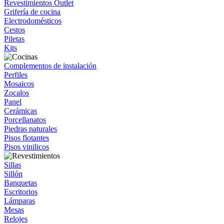
Revestimientos Outlet
Grifería de cocina
Electrodomésticos
Cestos
Piletas
Kits
Complementos de instalación
Perfiles
Mosaicos
Zocalos
Panel
Cerámicas
Porcellanatos
Piedras naturales
Pisos flotantes
Pisos vinilicos
Sillas
Sillón
Banquetas
Escritorios
Lámparas
Mesas
Relojes