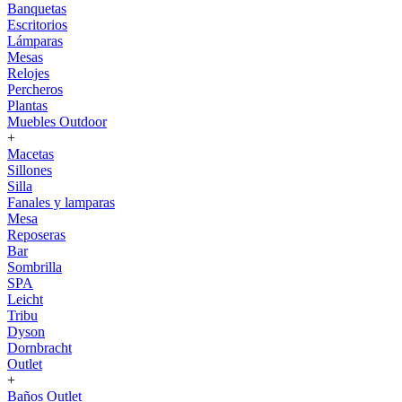
Banquetas
Escritorios
Lámparas
Mesas
Relojes
Percheros
Plantas
Muebles Outdoor
+
Macetas
Sillones
Silla
Fanales y lamparas
Mesa
Reposeras
Bar
Sombrilla
SPA
Leicht
Tribu
Dyson
Dornbracht
Outlet
+
Baños Outlet