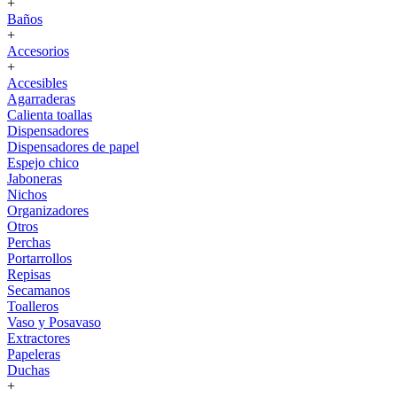
+
Baños
+
Accesorios
+
Accesibles
Agarraderas
Calienta toallas
Dispensadores
Dispensadores de papel
Espejo chico
Jaboneras
Nichos
Organizadores
Otros
Perchas
Portarrollos
Repisas
Secamanos
Toalleros
Vaso y Posavaso
Extractores
Papeleras
Duchas
+