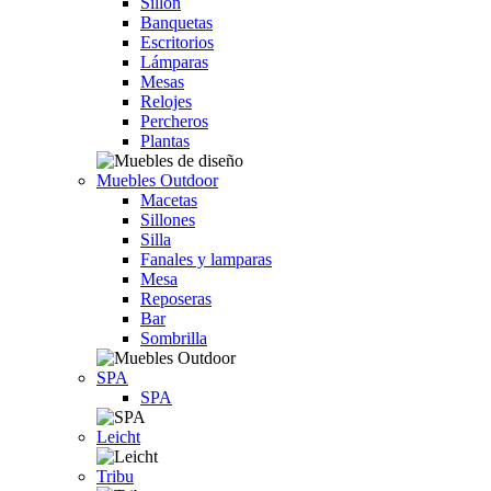
Sillón
Banquetas
Escritorios
Lámparas
Mesas
Relojes
Percheros
Plantas
Muebles Outdoor
Macetas
Sillones
Silla
Fanales y lamparas
Mesa
Reposeras
Bar
Sombrilla
SPA
SPA
Leicht
Tribu