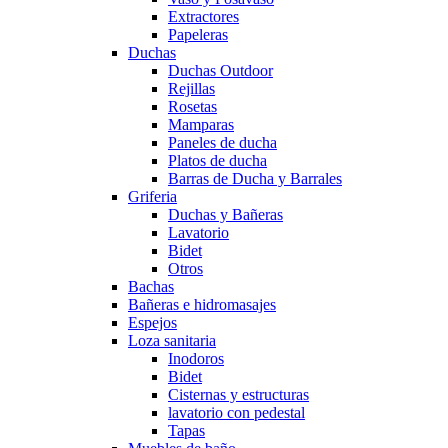
Extractores
Papeleras
Duchas
Duchas Outdoor
Rejillas
Rosetas
Mamparas
Paneles de ducha
Platos de ducha
Barras de Ducha y Barrales
Griferia
Duchas y Bañeras
Lavatorio
Bidet
Otros
Bachas
Bañeras e hidromasajes
Espejos
Loza sanitaria
Inodoros
Bidet
Cisternas y estructuras
lavatorio con pedestal
Tapas