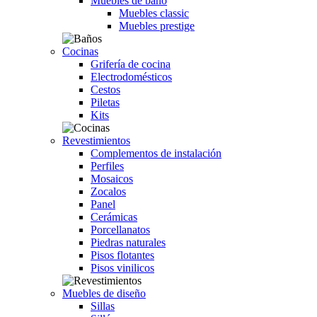
Muebles de baño
Muebles classic
Muebles prestige
Cocinas
Grifería de cocina
Electrodomésticos
Cestos
Piletas
Kits
Revestimientos
Complementos de instalación
Perfiles
Mosaicos
Zocalos
Panel
Cerámicas
Porcellanatos
Piedras naturales
Pisos flotantes
Pisos vinilicos
Muebles de diseño
Sillas