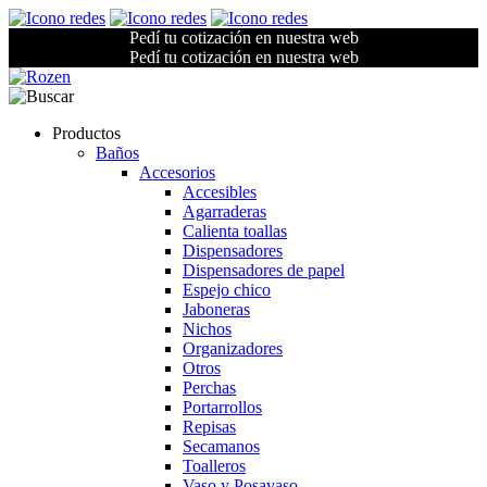
Pedí tu cotización en nuestra web
Pedí tu cotización en nuestra web
Productos
Baños
Accesorios
Accesibles
Agarraderas
Calienta toallas
Dispensadores
Dispensadores de papel
Espejo chico
Jaboneras
Nichos
Organizadores
Otros
Perchas
Portarrollos
Repisas
Secamanos
Toalleros
Vaso y Posavaso