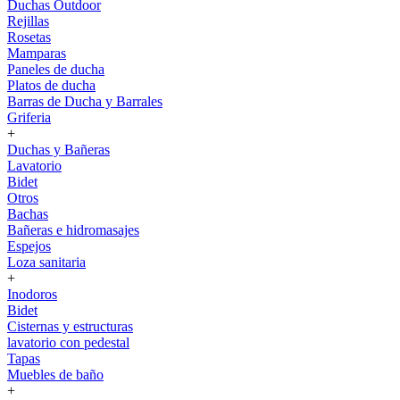
Duchas Outdoor
Rejillas
Rosetas
Mamparas
Paneles de ducha
Platos de ducha
Barras de Ducha y Barrales
Griferia
+
Duchas y Bañeras
Lavatorio
Bidet
Otros
Bachas
Bañeras e hidromasajes
Espejos
Loza sanitaria
+
Inodoros
Bidet
Cisternas y estructuras
lavatorio con pedestal
Tapas
Muebles de baño
+