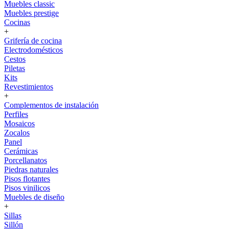
Muebles classic
Muebles prestige
Cocinas
+
Grifería de cocina
Electrodomésticos
Cestos
Piletas
Kits
Revestimientos
+
Complementos de instalación
Perfiles
Mosaicos
Zocalos
Panel
Cerámicas
Porcellanatos
Piedras naturales
Pisos flotantes
Pisos vinilicos
Muebles de diseño
+
Sillas
Sillón