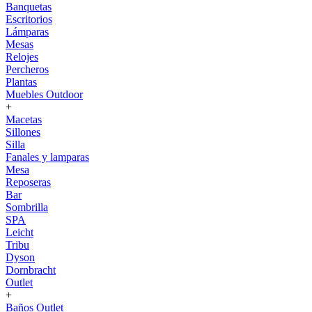
Banquetas
Escritorios
Lámparas
Mesas
Relojes
Percheros
Plantas
Muebles Outdoor
+
Macetas
Sillones
Silla
Fanales y lamparas
Mesa
Reposeras
Bar
Sombrilla
SPA
Leicht
Tribu
Dyson
Dornbracht
Outlet
+
Baños Outlet