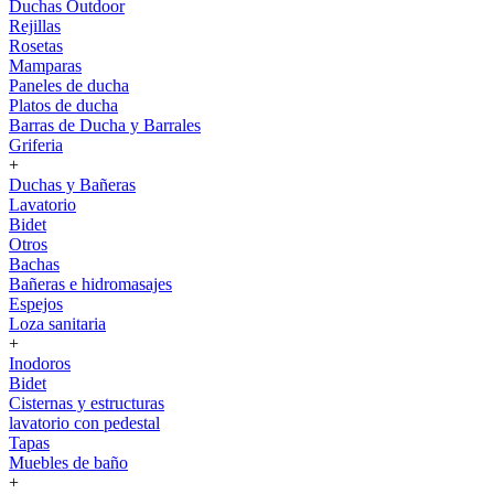
Duchas Outdoor
Rejillas
Rosetas
Mamparas
Paneles de ducha
Platos de ducha
Barras de Ducha y Barrales
Griferia
+
Duchas y Bañeras
Lavatorio
Bidet
Otros
Bachas
Bañeras e hidromasajes
Espejos
Loza sanitaria
+
Inodoros
Bidet
Cisternas y estructuras
lavatorio con pedestal
Tapas
Muebles de baño
+