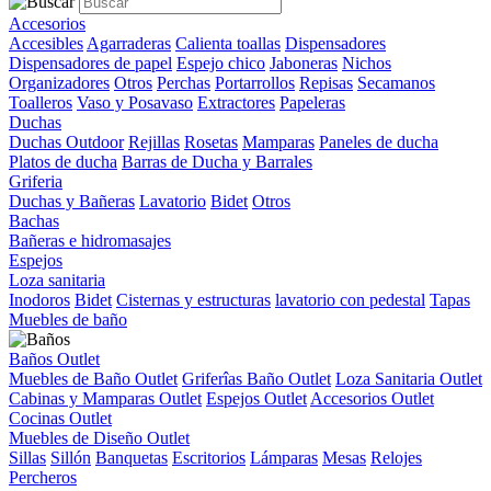
Accesorios
Accesibles
Agarraderas
Calienta toallas
Dispensadores
Dispensadores de papel
Espejo chico
Jaboneras
Nichos
Organizadores
Otros
Perchas
Portarrollos
Repisas
Secamanos
Toalleros
Vaso y Posavaso
Extractores
Papeleras
Duchas
Duchas Outdoor
Rejillas
Rosetas
Mamparas
Paneles de ducha
Platos de ducha
Barras de Ducha y Barrales
Griferia
Duchas y Bañeras
Lavatorio
Bidet
Otros
Bachas
Bañeras e hidromasajes
Espejos
Loza sanitaria
Inodoros
Bidet
Cisternas y estructuras
lavatorio con pedestal
Tapas
Muebles de baño
Baños Outlet
Muebles de Baño Outlet
Griferîas Baño Outlet
Loza Sanitaria Outlet
Cabinas y Mamparas Outlet
Espejos Outlet
Accesorios Outlet
Cocinas Outlet
Muebles de Diseño Outlet
Sillas
Sillón
Banquetas
Escritorios
Lámparas
Mesas
Relojes
Percheros