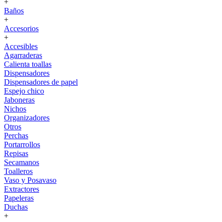
+
Baños
+
Accesorios
+
Accesibles
Agarraderas
Calienta toallas
Dispensadores
Dispensadores de papel
Espejo chico
Jaboneras
Nichos
Organizadores
Otros
Perchas
Portarrollos
Repisas
Secamanos
Toalleros
Vaso y Posavaso
Extractores
Papeleras
Duchas
+