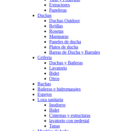
Extractores
Papeleras
Duchas
Duchas Outdoor
Rejillas
Rosetas
Mamparas
Paneles de ducha
Platos de ducha
Barras de Ducha y Barrales
Griferia
Duchas y Bañeras
Lavatorio
Bidet
Otros
Bachas
Bañeras e hidromasajes
Espejos
Loza sanitaria
Inodoros
Bidet
Cisternas y estructuras
lavatorio con pedestal
Tapas