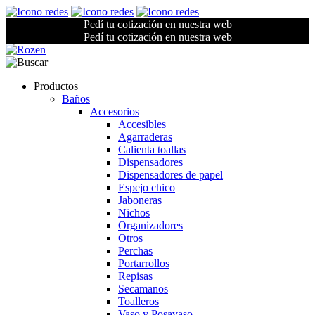
Pedí tu cotización en nuestra web
Pedí tu cotización en nuestra web
Productos
Baños
Accesorios
Accesibles
Agarraderas
Calienta toallas
Dispensadores
Dispensadores de papel
Espejo chico
Jaboneras
Nichos
Organizadores
Otros
Perchas
Portarrollos
Repisas
Secamanos
Toalleros
Vaso y Posavaso