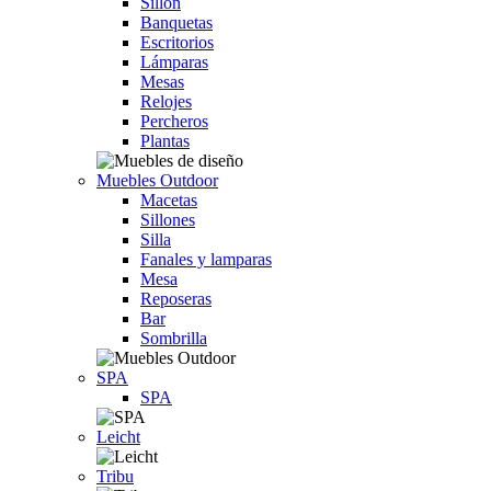
Sillón
Banquetas
Escritorios
Lámparas
Mesas
Relojes
Percheros
Plantas
Muebles Outdoor
Macetas
Sillones
Silla
Fanales y lamparas
Mesa
Reposeras
Bar
Sombrilla
SPA
SPA
Leicht
Tribu