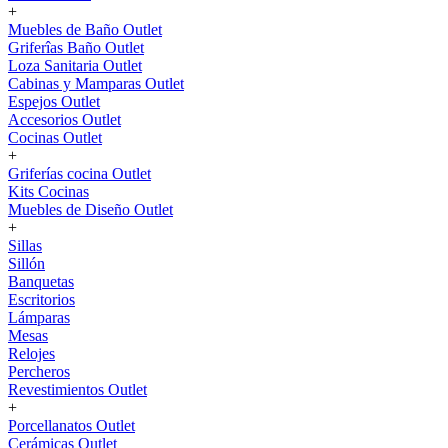
+
Muebles de Baño Outlet
Griferîas Baño Outlet
Loza Sanitaria Outlet
Cabinas y Mamparas Outlet
Espejos Outlet
Accesorios Outlet
Cocinas Outlet
+
Griferías cocina Outlet
Kits Cocinas
Muebles de Diseño Outlet
+
Sillas
Sillón
Banquetas
Escritorios
Lámparas
Mesas
Relojes
Percheros
Revestimientos Outlet
+
Porcellanatos Outlet
Cerámicas Outlet