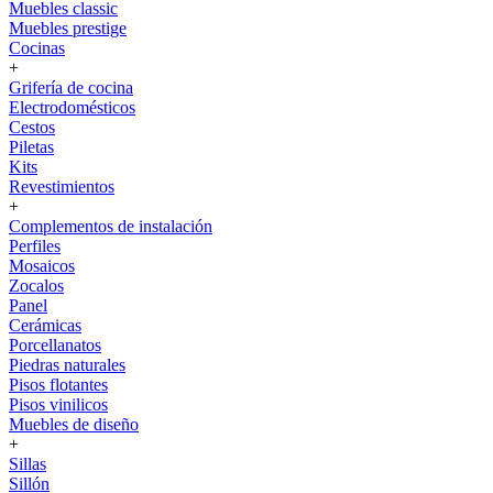
Muebles classic
Muebles prestige
Cocinas
+
Grifería de cocina
Electrodomésticos
Cestos
Piletas
Kits
Revestimientos
+
Complementos de instalación
Perfiles
Mosaicos
Zocalos
Panel
Cerámicas
Porcellanatos
Piedras naturales
Pisos flotantes
Pisos vinilicos
Muebles de diseño
+
Sillas
Sillón