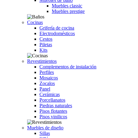
Muebles de baño
Muebles classic
Muebles prestige
Cocinas
Grifería de cocina
Electrodomésticos
Cestos
Piletas
Kits
Revestimientos
Complementos de instalación
Perfiles
Mosaicos
Zocalos
Panel
Cerámicas
Porcellanatos
Piedras naturales
Pisos flotantes
Pisos vinilicos
Muebles de diseño
Sillas