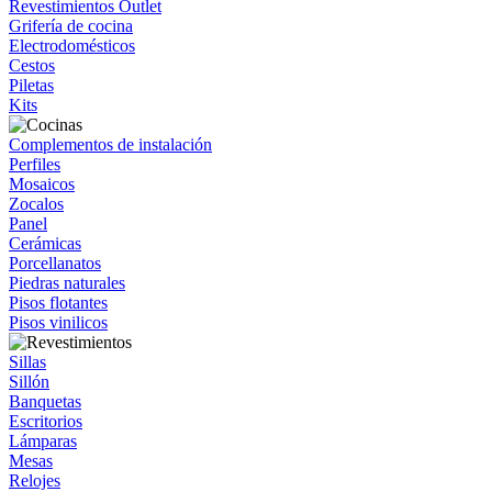
Revestimientos Outlet
Grifería de cocina
Electrodomésticos
Cestos
Piletas
Kits
Complementos de instalación
Perfiles
Mosaicos
Zocalos
Panel
Cerámicas
Porcellanatos
Piedras naturales
Pisos flotantes
Pisos vinilicos
Sillas
Sillón
Banquetas
Escritorios
Lámparas
Mesas
Relojes