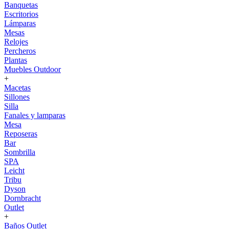
Banquetas
Escritorios
Lámparas
Mesas
Relojes
Percheros
Plantas
Muebles Outdoor
+
Macetas
Sillones
Silla
Fanales y lamparas
Mesa
Reposeras
Bar
Sombrilla
SPA
Leicht
Tribu
Dyson
Dornbracht
Outlet
+
Baños Outlet