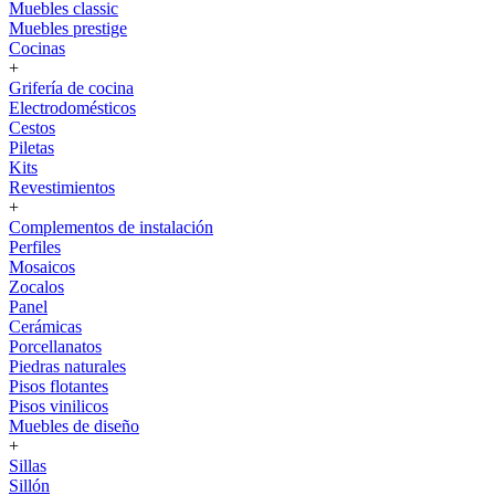
Muebles classic
Muebles prestige
Cocinas
+
Grifería de cocina
Electrodomésticos
Cestos
Piletas
Kits
Revestimientos
+
Complementos de instalación
Perfiles
Mosaicos
Zocalos
Panel
Cerámicas
Porcellanatos
Piedras naturales
Pisos flotantes
Pisos vinilicos
Muebles de diseño
+
Sillas
Sillón