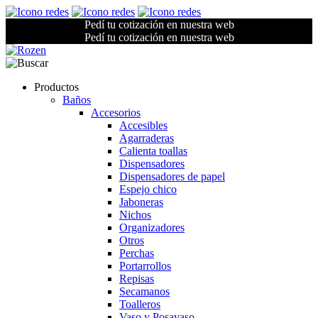
Pedí tu cotización en nuestra web
Pedí tu cotización en nuestra web
Productos
Baños
Accesorios
Accesibles
Agarraderas
Calienta toallas
Dispensadores
Dispensadores de papel
Espejo chico
Jaboneras
Nichos
Organizadores
Otros
Perchas
Portarrollos
Repisas
Secamanos
Toalleros
Vaso y Posavaso