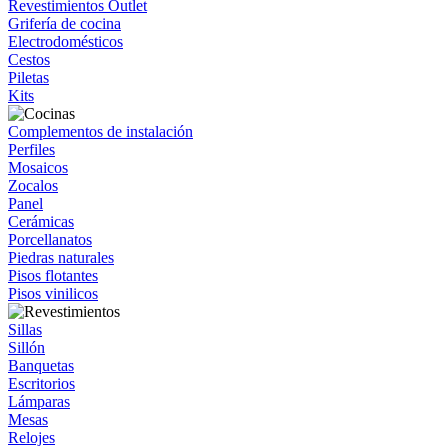
Revestimientos Outlet
Grifería de cocina
Electrodomésticos
Cestos
Piletas
Kits
Complementos de instalación
Perfiles
Mosaicos
Zocalos
Panel
Cerámicas
Porcellanatos
Piedras naturales
Pisos flotantes
Pisos vinilicos
Sillas
Sillón
Banquetas
Escritorios
Lámparas
Mesas
Relojes