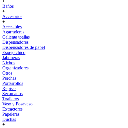
+
Baños
+
Accesorios
+
Accesibles
Agarraderas
Calienta toallas
Dispensadores
Dispensadores de papel
Espejo chico
Jaboneras
Nichos
Organizadores
Otros
Perchas
Portarrollos
Repisas
Secamanos
Toalleros
Vaso y Posavaso
Extractores
Papeleras
Duchas
+