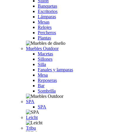
Sillón
Banquetas
Escritorios
Lámparas
Mesas
Relojes
Percheros
Plantas
Muebles Outdoor
Macetas
Sillones
Silla
Fanales y lamparas
Mesa
Reposeras
Bar
Sombrilla
SPA
SPA
Leicht
Tribu