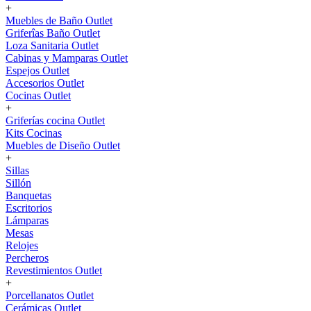
+
Muebles de Baño Outlet
Griferîas Baño Outlet
Loza Sanitaria Outlet
Cabinas y Mamparas Outlet
Espejos Outlet
Accesorios Outlet
Cocinas Outlet
+
Griferías cocina Outlet
Kits Cocinas
Muebles de Diseño Outlet
+
Sillas
Sillón
Banquetas
Escritorios
Lámparas
Mesas
Relojes
Percheros
Revestimientos Outlet
+
Porcellanatos Outlet
Cerámicas Outlet