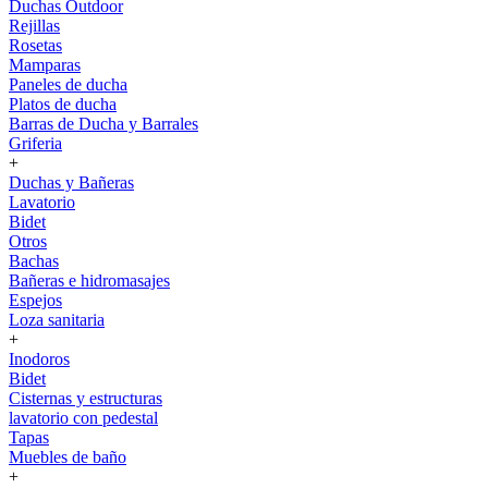
Duchas Outdoor
Rejillas
Rosetas
Mamparas
Paneles de ducha
Platos de ducha
Barras de Ducha y Barrales
Griferia
+
Duchas y Bañeras
Lavatorio
Bidet
Otros
Bachas
Bañeras e hidromasajes
Espejos
Loza sanitaria
+
Inodoros
Bidet
Cisternas y estructuras
lavatorio con pedestal
Tapas
Muebles de baño
+