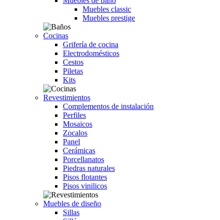
Muebles de baño
Muebles classic
Muebles prestige
Cocinas
Grifería de cocina
Electrodomésticos
Cestos
Piletas
Kits
Revestimientos
Complementos de instalación
Perfiles
Mosaicos
Zocalos
Panel
Cerámicas
Porcellanatos
Piedras naturales
Pisos flotantes
Pisos vinilicos
Muebles de diseño
Sillas