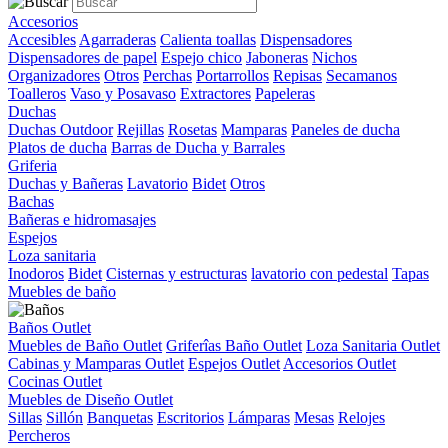
Accesorios
Accesibles
Agarraderas
Calienta toallas
Dispensadores
Dispensadores de papel
Espejo chico
Jaboneras
Nichos
Organizadores
Otros
Perchas
Portarrollos
Repisas
Secamanos
Toalleros
Vaso y Posavaso
Extractores
Papeleras
Duchas
Duchas Outdoor
Rejillas
Rosetas
Mamparas
Paneles de ducha
Platos de ducha
Barras de Ducha y Barrales
Griferia
Duchas y Bañeras
Lavatorio
Bidet
Otros
Bachas
Bañeras e hidromasajes
Espejos
Loza sanitaria
Inodoros
Bidet
Cisternas y estructuras
lavatorio con pedestal
Tapas
Muebles de baño
Baños Outlet
Muebles de Baño Outlet
Griferîas Baño Outlet
Loza Sanitaria Outlet
Cabinas y Mamparas Outlet
Espejos Outlet
Accesorios Outlet
Cocinas Outlet
Muebles de Diseño Outlet
Sillas
Sillón
Banquetas
Escritorios
Lámparas
Mesas
Relojes
Percheros