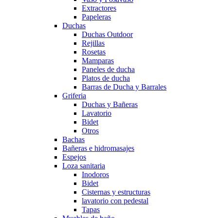
Extractores
Papeleras
Duchas
Duchas Outdoor
Rejillas
Rosetas
Mamparas
Paneles de ducha
Platos de ducha
Barras de Ducha y Barrales
Griferia
Duchas y Bañeras
Lavatorio
Bidet
Otros
Bachas
Bañeras e hidromasajes
Espejos
Loza sanitaria
Inodoros
Bidet
Cisternas y estructuras
lavatorio con pedestal
Tapas