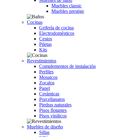
Muebles de baño
Muebles classic
Muebles prestige
Cocinas
Grifería de cocina
Electrodomésticos
Cestos
Piletas
Kits
Revestimientos
Complementos de instalación
Perfiles
Mosaicos
Zocalos
Panel
Cerámicas
Porcellanatos
Piedras naturales
Pisos flotantes
Pisos vinilicos
Muebles de diseño
Sillas