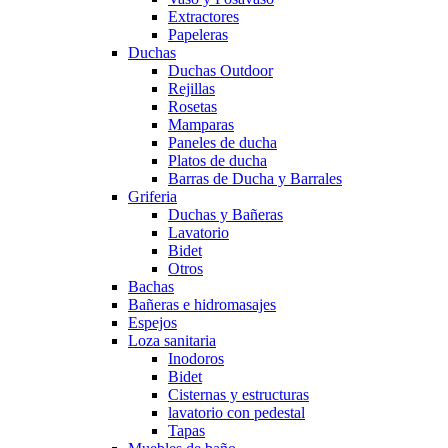
Extractores
Papeleras
Duchas
Duchas Outdoor
Rejillas
Rosetas
Mamparas
Paneles de ducha
Platos de ducha
Barras de Ducha y Barrales
Griferia
Duchas y Bañeras
Lavatorio
Bidet
Otros
Bachas
Bañeras e hidromasajes
Espejos
Loza sanitaria
Inodoros
Bidet
Cisternas y estructuras
lavatorio con pedestal
Tapas