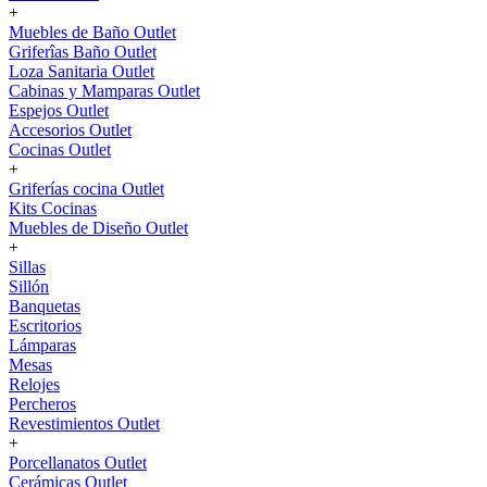
+
Muebles de Baño Outlet
Griferîas Baño Outlet
Loza Sanitaria Outlet
Cabinas y Mamparas Outlet
Espejos Outlet
Accesorios Outlet
Cocinas Outlet
+
Griferías cocina Outlet
Kits Cocinas
Muebles de Diseño Outlet
+
Sillas
Sillón
Banquetas
Escritorios
Lámparas
Mesas
Relojes
Percheros
Revestimientos Outlet
+
Porcellanatos Outlet
Cerámicas Outlet