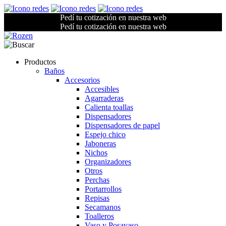
Pedí tu cotización en nuestra web
Pedí tu cotización en nuestra web
Productos
Baños
Accesorios
Accesibles
Agarraderas
Calienta toallas
Dispensadores
Dispensadores de papel
Espejo chico
Jaboneras
Nichos
Organizadores
Otros
Perchas
Portarrollos
Repisas
Secamanos
Toalleros
Vaso y Posavaso