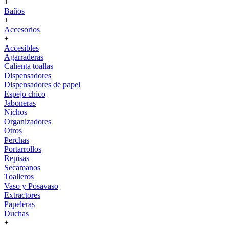
+
Baños
+
Accesorios
+
Accesibles
Agarraderas
Calienta toallas
Dispensadores
Dispensadores de papel
Espejo chico
Jaboneras
Nichos
Organizadores
Otros
Perchas
Portarrollos
Repisas
Secamanos
Toalleros
Vaso y Posavaso
Extractores
Papeleras
Duchas
+