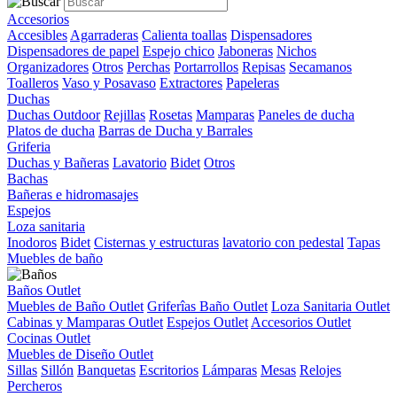
Accesorios
Accesibles
Agarraderas
Calienta toallas
Dispensadores
Dispensadores de papel
Espejo chico
Jaboneras
Nichos
Organizadores
Otros
Perchas
Portarrollos
Repisas
Secamanos
Toalleros
Vaso y Posavaso
Extractores
Papeleras
Duchas
Duchas Outdoor
Rejillas
Rosetas
Mamparas
Paneles de ducha
Platos de ducha
Barras de Ducha y Barrales
Griferia
Duchas y Bañeras
Lavatorio
Bidet
Otros
Bachas
Bañeras e hidromasajes
Espejos
Loza sanitaria
Inodoros
Bidet
Cisternas y estructuras
lavatorio con pedestal
Tapas
Muebles de baño
Baños Outlet
Muebles de Baño Outlet
Griferîas Baño Outlet
Loza Sanitaria Outlet
Cabinas y Mamparas Outlet
Espejos Outlet
Accesorios Outlet
Cocinas Outlet
Muebles de Diseño Outlet
Sillas
Sillón
Banquetas
Escritorios
Lámparas
Mesas
Relojes
Percheros