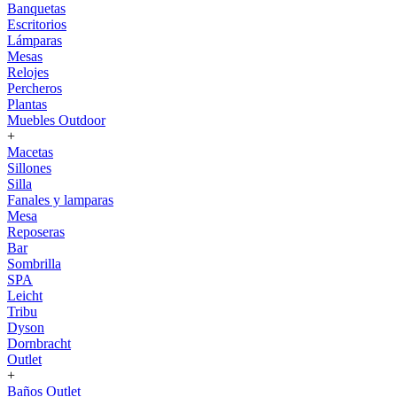
Banquetas
Escritorios
Lámparas
Mesas
Relojes
Percheros
Plantas
Muebles Outdoor
+
Macetas
Sillones
Silla
Fanales y lamparas
Mesa
Reposeras
Bar
Sombrilla
SPA
Leicht
Tribu
Dyson
Dornbracht
Outlet
+
Baños Outlet