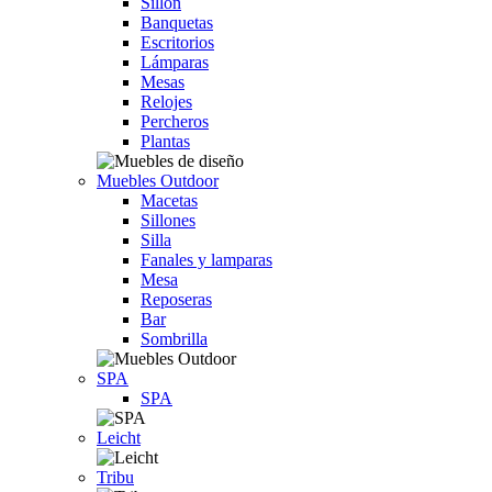
Sillón
Banquetas
Escritorios
Lámparas
Mesas
Relojes
Percheros
Plantas
Muebles Outdoor
Macetas
Sillones
Silla
Fanales y lamparas
Mesa
Reposeras
Bar
Sombrilla
SPA
SPA
Leicht
Tribu