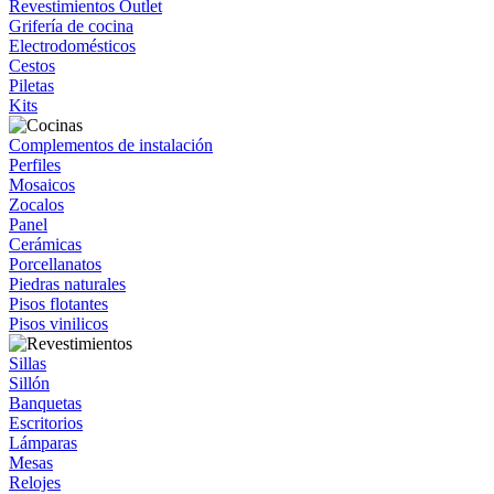
Revestimientos Outlet
Grifería de cocina
Electrodomésticos
Cestos
Piletas
Kits
Complementos de instalación
Perfiles
Mosaicos
Zocalos
Panel
Cerámicas
Porcellanatos
Piedras naturales
Pisos flotantes
Pisos vinilicos
Sillas
Sillón
Banquetas
Escritorios
Lámparas
Mesas
Relojes