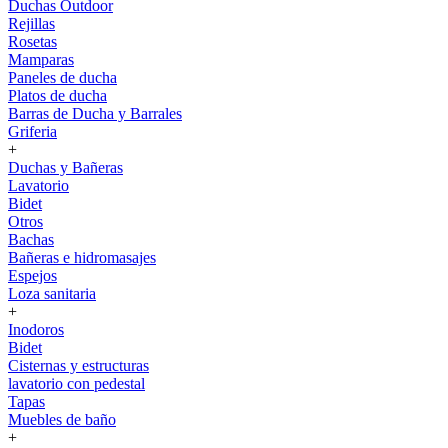
Duchas Outdoor
Rejillas
Rosetas
Mamparas
Paneles de ducha
Platos de ducha
Barras de Ducha y Barrales
Griferia
+
Duchas y Bañeras
Lavatorio
Bidet
Otros
Bachas
Bañeras e hidromasajes
Espejos
Loza sanitaria
+
Inodoros
Bidet
Cisternas y estructuras
lavatorio con pedestal
Tapas
Muebles de baño
+