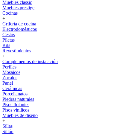
Muebles classic
Muebles prestige
Cocinas
+
Grifería de cocina
Electrodomésticos
Cestos
Piletas
Kits
Revestimientos
+
Complementos de instalación
Perfiles
Mosaicos
Zocalos
Panel
Cerámicas
Porcellanatos
Piedras naturales
Pisos flotantes
Pisos vinilicos
Muebles de diseño
+
Sillas
Sillón