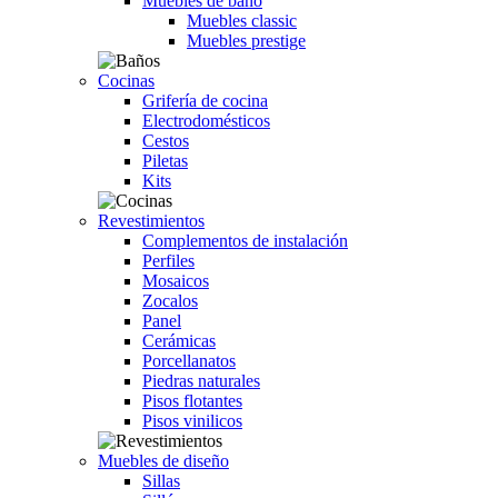
Muebles de baño
Muebles classic
Muebles prestige
Cocinas
Grifería de cocina
Electrodomésticos
Cestos
Piletas
Kits
Revestimientos
Complementos de instalación
Perfiles
Mosaicos
Zocalos
Panel
Cerámicas
Porcellanatos
Piedras naturales
Pisos flotantes
Pisos vinilicos
Muebles de diseño
Sillas