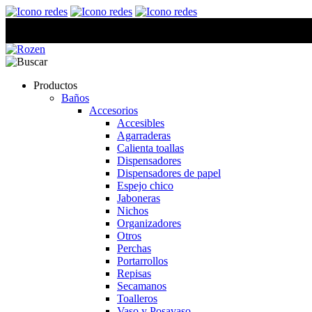
Productos
Baños
Accesorios
Accesibles
Agarraderas
Calienta toallas
Dispensadores
Dispensadores de papel
Espejo chico
Jaboneras
Nichos
Organizadores
Otros
Perchas
Portarrollos
Repisas
Secamanos
Toalleros
Vaso y Posavaso