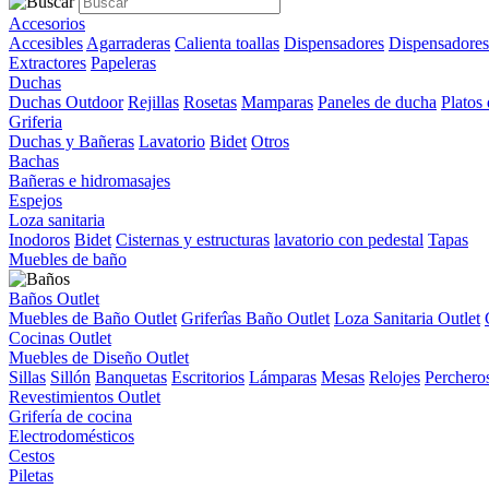
Accesorios
Accesibles
Agarraderas
Calienta toallas
Dispensadores
Dispensadores
Extractores
Papeleras
Duchas
Duchas Outdoor
Rejillas
Rosetas
Mamparas
Paneles de ducha
Platos
Griferia
Duchas y Bañeras
Lavatorio
Bidet
Otros
Bachas
Bañeras e hidromasajes
Espejos
Loza sanitaria
Inodoros
Bidet
Cisternas y estructuras
lavatorio con pedestal
Tapas
Muebles de baño
Baños Outlet
Muebles de Baño Outlet
Griferîas Baño Outlet
Loza Sanitaria Outlet
Cocinas Outlet
Muebles de Diseño Outlet
Sillas
Sillón
Banquetas
Escritorios
Lámparas
Mesas
Relojes
Perchero
Revestimientos Outlet
Grifería de cocina
Electrodomésticos
Cestos
Piletas