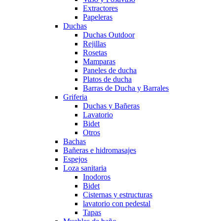
Extractores
Papeleras
Duchas
Duchas Outdoor
Rejillas
Rosetas
Mamparas
Paneles de ducha
Platos de ducha
Barras de Ducha y Barrales
Griferia
Duchas y Bañeras
Lavatorio
Bidet
Otros
Bachas
Bañeras e hidromasajes
Espejos
Loza sanitaria
Inodoros
Bidet
Cisternas y estructuras
lavatorio con pedestal
Tapas