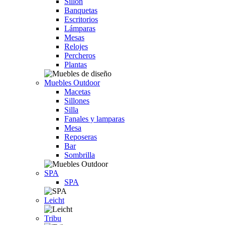
Sillón
Banquetas
Escritorios
Lámparas
Mesas
Relojes
Percheros
Plantas
Muebles Outdoor
Macetas
Sillones
Silla
Fanales y lamparas
Mesa
Reposeras
Bar
Sombrilla
SPA
SPA
Leicht
Tribu