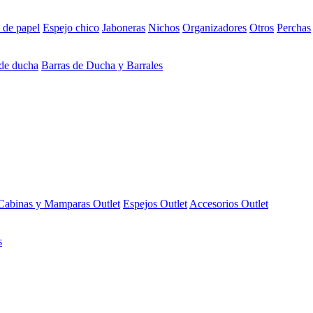
 de papel
Espejo chico
Jaboneras
Nichos
Organizadores
Otros
Perchas
 de ducha
Barras de Ducha y Barrales
Cabinas y Mamparas Outlet
Espejos Outlet
Accesorios Outlet
s