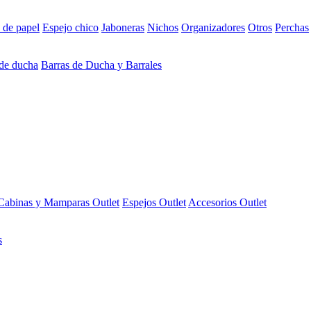
 de papel
Espejo chico
Jaboneras
Nichos
Organizadores
Otros
Perchas
 de ducha
Barras de Ducha y Barrales
Cabinas y Mamparas Outlet
Espejos Outlet
Accesorios Outlet
s