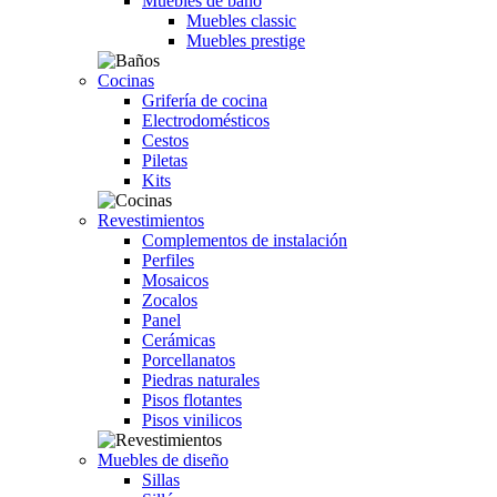
Muebles de baño
Muebles classic
Muebles prestige
Cocinas
Grifería de cocina
Electrodomésticos
Cestos
Piletas
Kits
Revestimientos
Complementos de instalación
Perfiles
Mosaicos
Zocalos
Panel
Cerámicas
Porcellanatos
Piedras naturales
Pisos flotantes
Pisos vinilicos
Muebles de diseño
Sillas