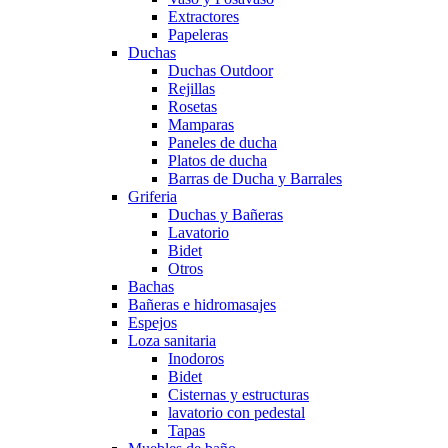
Extractores
Papeleras
Duchas
Duchas Outdoor
Rejillas
Rosetas
Mamparas
Paneles de ducha
Platos de ducha
Barras de Ducha y Barrales
Griferia
Duchas y Bañeras
Lavatorio
Bidet
Otros
Bachas
Bañeras e hidromasajes
Espejos
Loza sanitaria
Inodoros
Bidet
Cisternas y estructuras
lavatorio con pedestal
Tapas