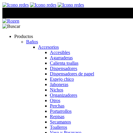
Productos
Baños
Accesorios
Accesibles
Agarraderas
Calienta toallas
Dispensadores
Dispensadores de papel
Espejo chico
Jaboneras
Nichos
Organizadores
Otros
Perchas
Portarrollos
Repisas
Secamanos
Toalleros
Vaso y Posavaso