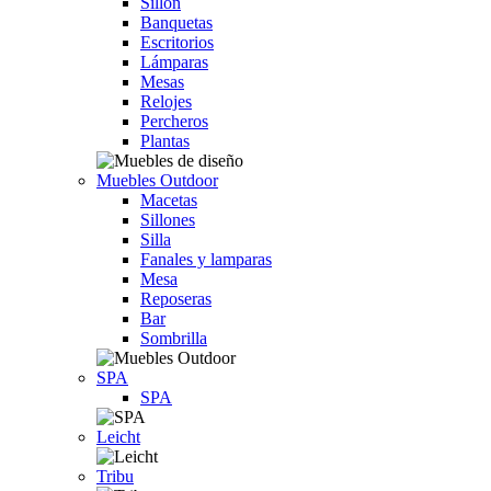
Sillón
Banquetas
Escritorios
Lámparas
Mesas
Relojes
Percheros
Plantas
Muebles Outdoor
Macetas
Sillones
Silla
Fanales y lamparas
Mesa
Reposeras
Bar
Sombrilla
SPA
SPA
Leicht
Tribu