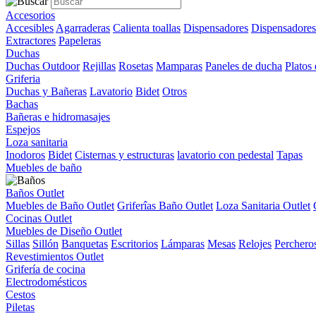
Accesorios
Accesibles
Agarraderas
Calienta toallas
Dispensadores
Dispensadores
Extractores
Papeleras
Duchas
Duchas Outdoor
Rejillas
Rosetas
Mamparas
Paneles de ducha
Platos
Griferia
Duchas y Bañeras
Lavatorio
Bidet
Otros
Bachas
Bañeras e hidromasajes
Espejos
Loza sanitaria
Inodoros
Bidet
Cisternas y estructuras
lavatorio con pedestal
Tapas
Muebles de baño
Baños Outlet
Muebles de Baño Outlet
Griferîas Baño Outlet
Loza Sanitaria Outlet
Cocinas Outlet
Muebles de Diseño Outlet
Sillas
Sillón
Banquetas
Escritorios
Lámparas
Mesas
Relojes
Perchero
Revestimientos Outlet
Grifería de cocina
Electrodomésticos
Cestos
Piletas