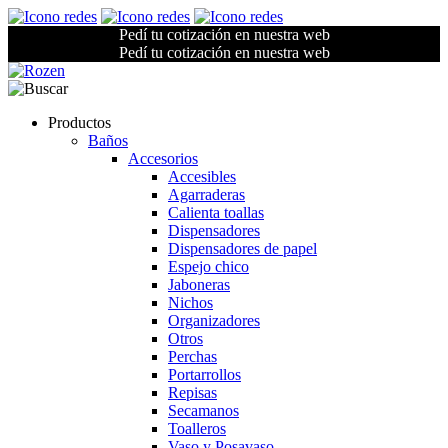
Pedí tu cotización en nuestra web
Pedí tu cotización en nuestra web
Productos
Baños
Accesorios
Accesibles
Agarraderas
Calienta toallas
Dispensadores
Dispensadores de papel
Espejo chico
Jaboneras
Nichos
Organizadores
Otros
Perchas
Portarrollos
Repisas
Secamanos
Toalleros
Vaso y Posavaso