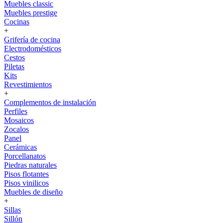
Muebles classic
Muebles prestige
Cocinas
+
Grifería de cocina
Electrodomésticos
Cestos
Piletas
Kits
Revestimientos
+
Complementos de instalación
Perfiles
Mosaicos
Zocalos
Panel
Cerámicas
Porcellanatos
Piedras naturales
Pisos flotantes
Pisos vinilicos
Muebles de diseño
+
Sillas
Sillón