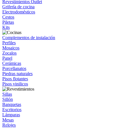
Revestimientos Outlet
Grifería de cocina
Electrodomésticos
Cestos
Piletas
Kits
Complementos de instalación
Perfiles
Mosaicos
Zocalos
Panel
Cerámicas
Porcellanatos
Piedras naturales
Pisos flotantes
Pisos vinilicos
Sillas
Sillón
Banquetas
Escritorios
Lámparas
Mesas
Relojes