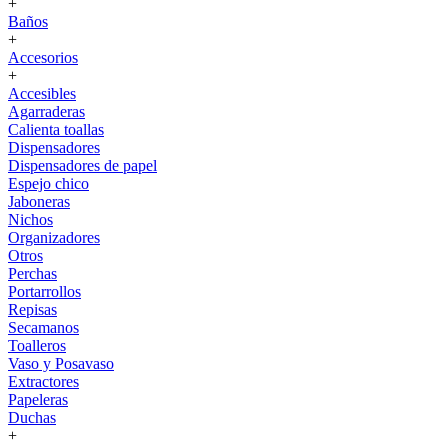
+
Baños
+
Accesorios
+
Accesibles
Agarraderas
Calienta toallas
Dispensadores
Dispensadores de papel
Espejo chico
Jaboneras
Nichos
Organizadores
Otros
Perchas
Portarrollos
Repisas
Secamanos
Toalleros
Vaso y Posavaso
Extractores
Papeleras
Duchas
+