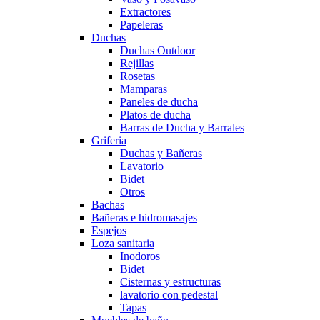
Extractores
Papeleras
Duchas
Duchas Outdoor
Rejillas
Rosetas
Mamparas
Paneles de ducha
Platos de ducha
Barras de Ducha y Barrales
Griferia
Duchas y Bañeras
Lavatorio
Bidet
Otros
Bachas
Bañeras e hidromasajes
Espejos
Loza sanitaria
Inodoros
Bidet
Cisternas y estructuras
lavatorio con pedestal
Tapas