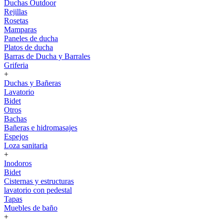
Duchas Outdoor
Rejillas
Rosetas
Mamparas
Paneles de ducha
Platos de ducha
Barras de Ducha y Barrales
Griferia
+
Duchas y Bañeras
Lavatorio
Bidet
Otros
Bachas
Bañeras e hidromasajes
Espejos
Loza sanitaria
+
Inodoros
Bidet
Cisternas y estructuras
lavatorio con pedestal
Tapas
Muebles de baño
+