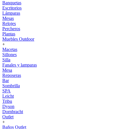
Banquetas
Escritorios
Lámparas
Mesas
Relojes
Percheros
Plantas
Muebles Outdoor
+
Macetas
Sillones
Silla
Fanales y lamparas
Mesa
Reposeras
Bar
Sombrilla
SPA
Leicht
Tribu
Dyson
Dornbracht
Outlet
+
Baños Outlet