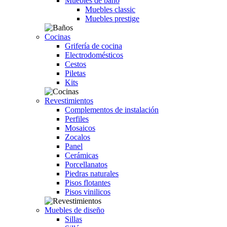
Muebles de baño
Muebles classic
Muebles prestige
Cocinas
Grifería de cocina
Electrodomésticos
Cestos
Piletas
Kits
Revestimientos
Complementos de instalación
Perfiles
Mosaicos
Zocalos
Panel
Cerámicas
Porcellanatos
Piedras naturales
Pisos flotantes
Pisos vinilicos
Muebles de diseño
Sillas