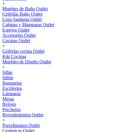
+
Muebles de Baño Outlet
Griferîas Baño Outlet
Loza Sanitaria Outlet
Cabinas y Mamparas Outlet
Espejos Outlet
Accesorios Outlet
Cocinas Outlet
+
Griferías cocina Outlet
Kits Cocinas
Muebles de Diseño Outlet
+
Sillas
Sillón
Banquetas
Escritorios
Lámparas
Mesas
Relojes
Percheros
Revestimientos Outlet
+
Porcellanatos Outlet
Cerámicas Outlet