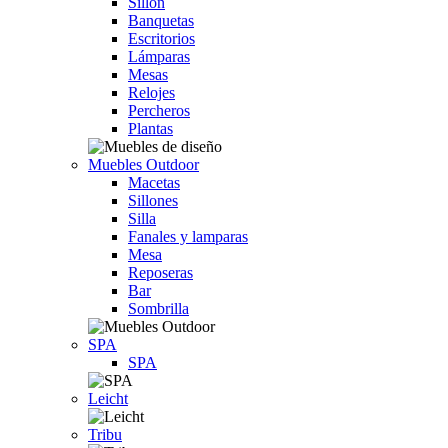
Sillón
Banquetas
Escritorios
Lámparas
Mesas
Relojes
Percheros
Plantas
Muebles Outdoor
Macetas
Sillones
Silla
Fanales y lamparas
Mesa
Reposeras
Bar
Sombrilla
SPA
SPA
Leicht
Tribu