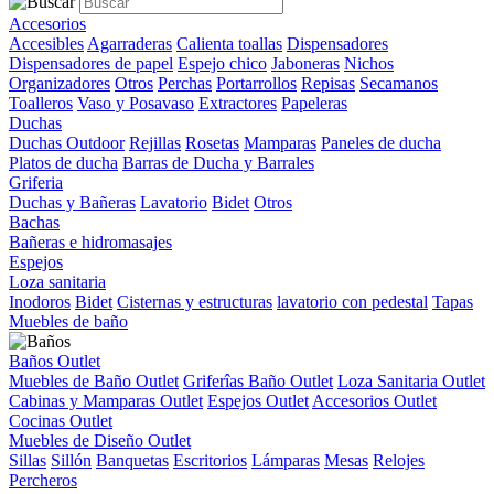
Accesorios
Accesibles
Agarraderas
Calienta toallas
Dispensadores
Dispensadores de papel
Espejo chico
Jaboneras
Nichos
Organizadores
Otros
Perchas
Portarrollos
Repisas
Secamanos
Toalleros
Vaso y Posavaso
Extractores
Papeleras
Duchas
Duchas Outdoor
Rejillas
Rosetas
Mamparas
Paneles de ducha
Platos de ducha
Barras de Ducha y Barrales
Griferia
Duchas y Bañeras
Lavatorio
Bidet
Otros
Bachas
Bañeras e hidromasajes
Espejos
Loza sanitaria
Inodoros
Bidet
Cisternas y estructuras
lavatorio con pedestal
Tapas
Muebles de baño
Baños Outlet
Muebles de Baño Outlet
Griferîas Baño Outlet
Loza Sanitaria Outlet
Cabinas y Mamparas Outlet
Espejos Outlet
Accesorios Outlet
Cocinas Outlet
Muebles de Diseño Outlet
Sillas
Sillón
Banquetas
Escritorios
Lámparas
Mesas
Relojes
Percheros