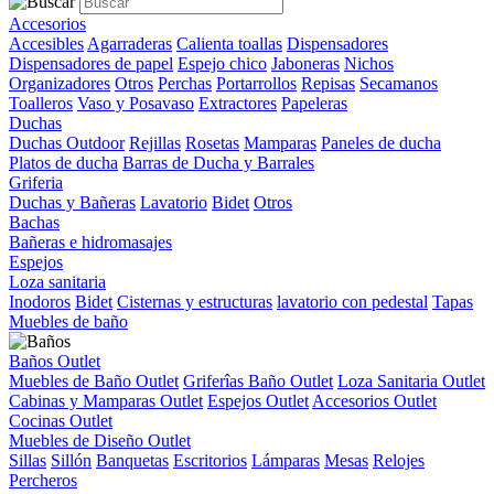
Accesorios
Accesibles
Agarraderas
Calienta toallas
Dispensadores
Dispensadores de papel
Espejo chico
Jaboneras
Nichos
Organizadores
Otros
Perchas
Portarrollos
Repisas
Secamanos
Toalleros
Vaso y Posavaso
Extractores
Papeleras
Duchas
Duchas Outdoor
Rejillas
Rosetas
Mamparas
Paneles de ducha
Platos de ducha
Barras de Ducha y Barrales
Griferia
Duchas y Bañeras
Lavatorio
Bidet
Otros
Bachas
Bañeras e hidromasajes
Espejos
Loza sanitaria
Inodoros
Bidet
Cisternas y estructuras
lavatorio con pedestal
Tapas
Muebles de baño
Baños Outlet
Muebles de Baño Outlet
Griferîas Baño Outlet
Loza Sanitaria Outlet
Cabinas y Mamparas Outlet
Espejos Outlet
Accesorios Outlet
Cocinas Outlet
Muebles de Diseño Outlet
Sillas
Sillón
Banquetas
Escritorios
Lámparas
Mesas
Relojes
Percheros