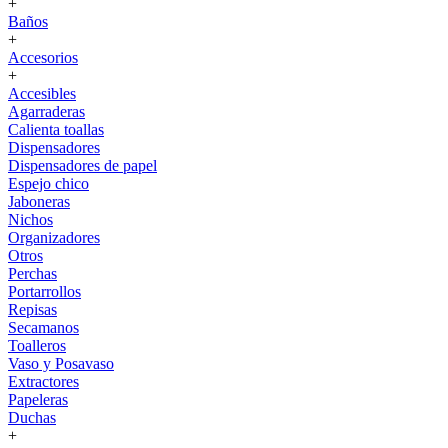
+
Baños
+
Accesorios
+
Accesibles
Agarraderas
Calienta toallas
Dispensadores
Dispensadores de papel
Espejo chico
Jaboneras
Nichos
Organizadores
Otros
Perchas
Portarrollos
Repisas
Secamanos
Toalleros
Vaso y Posavaso
Extractores
Papeleras
Duchas
+