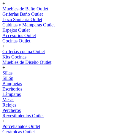
+
Muebles de Baño Outlet
Griferîas Baño Outlet
Loza Sanitaria Outlet
Cabinas y Mamparas Outlet
Espejos Outlet
Accesorios Outlet
Cocinas Outlet
+
Griferías cocina Outlet
Kits Cocinas
Muebles de Diseño Outlet
+
Sillas
Sillón
Banquetas
Escritorios
Lámparas
Mesas
Relojes
Percheros
Revestimientos Outlet
+
Porcellanatos Outlet
Cerámicas Outlet