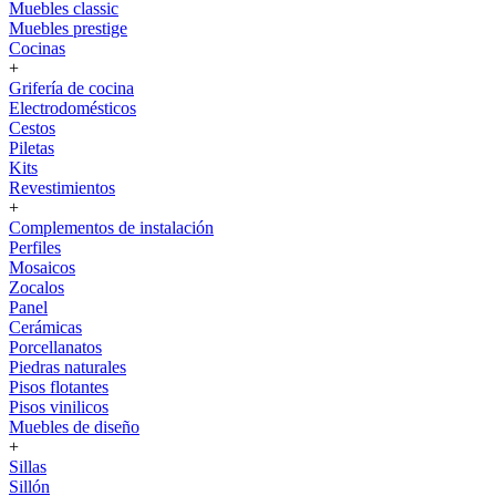
Muebles classic
Muebles prestige
Cocinas
+
Grifería de cocina
Electrodomésticos
Cestos
Piletas
Kits
Revestimientos
+
Complementos de instalación
Perfiles
Mosaicos
Zocalos
Panel
Cerámicas
Porcellanatos
Piedras naturales
Pisos flotantes
Pisos vinilicos
Muebles de diseño
+
Sillas
Sillón