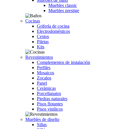
Muebles de baño
Muebles classic
Muebles prestige
Cocinas
Grifería de cocina
Electrodomésticos
Cestos
Piletas
Kits
Revestimientos
Complementos de instalación
Perfiles
Mosaicos
Zocalos
Panel
Cerámicas
Porcellanatos
Piedras naturales
Pisos flotantes
Pisos vinilicos
Muebles de diseño
Sillas