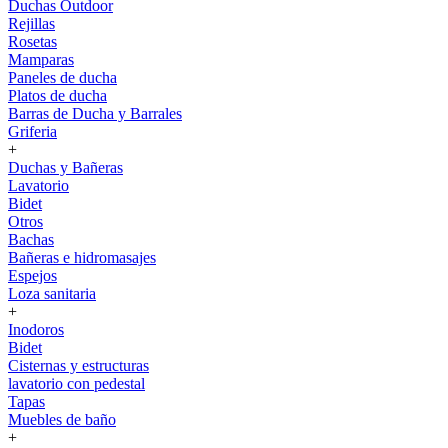
Duchas Outdoor
Rejillas
Rosetas
Mamparas
Paneles de ducha
Platos de ducha
Barras de Ducha y Barrales
Griferia
+
Duchas y Bañeras
Lavatorio
Bidet
Otros
Bachas
Bañeras e hidromasajes
Espejos
Loza sanitaria
+
Inodoros
Bidet
Cisternas y estructuras
lavatorio con pedestal
Tapas
Muebles de baño
+