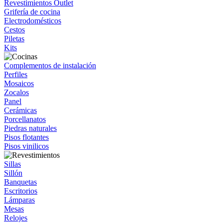
Revestimientos Outlet
Grifería de cocina
Electrodomésticos
Cestos
Piletas
Kits
Complementos de instalación
Perfiles
Mosaicos
Zocalos
Panel
Cerámicas
Porcellanatos
Piedras naturales
Pisos flotantes
Pisos vinilicos
Sillas
Sillón
Banquetas
Escritorios
Lámparas
Mesas
Relojes