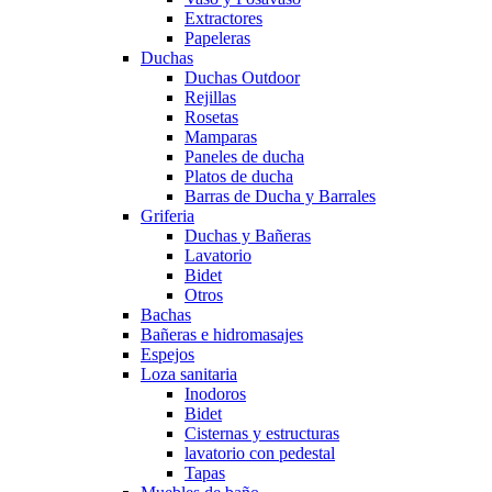
Extractores
Papeleras
Duchas
Duchas Outdoor
Rejillas
Rosetas
Mamparas
Paneles de ducha
Platos de ducha
Barras de Ducha y Barrales
Griferia
Duchas y Bañeras
Lavatorio
Bidet
Otros
Bachas
Bañeras e hidromasajes
Espejos
Loza sanitaria
Inodoros
Bidet
Cisternas y estructuras
lavatorio con pedestal
Tapas