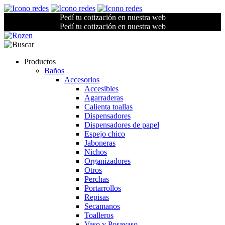
Pedí tu cotización en nuestra web
Pedí tu cotización en nuestra web
Productos
Baños
Accesorios
Accesibles
Agarraderas
Calienta toallas
Dispensadores
Dispensadores de papel
Espejo chico
Jaboneras
Nichos
Organizadores
Otros
Perchas
Portarrollos
Repisas
Secamanos
Toalleros
Vaso y Posavaso