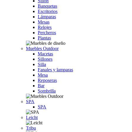
Sillón
Banquetas
Escritorios
Lámparas
Mesas
Relojes
Percheros
Plantas
Muebles Outdoor
Macetas
Sillones
Silla
Fanales y lamparas
Mesa
Reposeras
Bar
Sombrilla
SPA
SPA
Leicht
Tribu