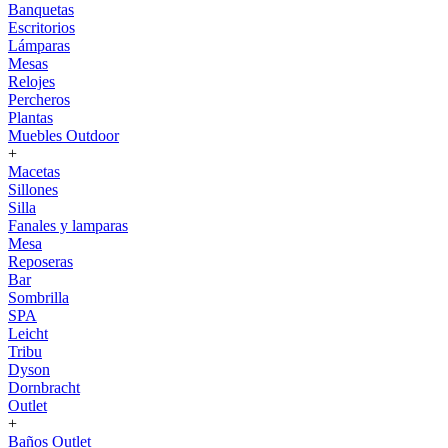
Banquetas
Escritorios
Lámparas
Mesas
Relojes
Percheros
Plantas
Muebles Outdoor
+
Macetas
Sillones
Silla
Fanales y lamparas
Mesa
Reposeras
Bar
Sombrilla
SPA
Leicht
Tribu
Dyson
Dornbracht
Outlet
+
Baños Outlet