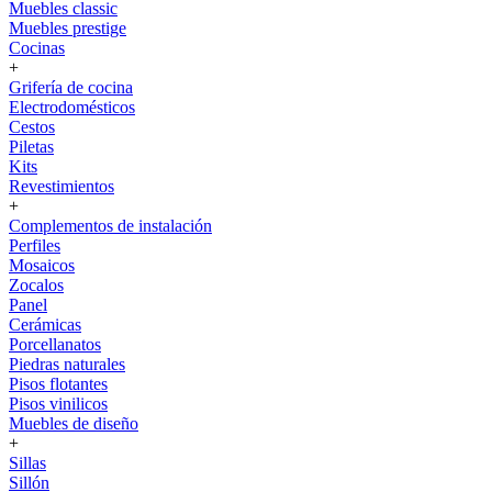
Muebles classic
Muebles prestige
Cocinas
+
Grifería de cocina
Electrodomésticos
Cestos
Piletas
Kits
Revestimientos
+
Complementos de instalación
Perfiles
Mosaicos
Zocalos
Panel
Cerámicas
Porcellanatos
Piedras naturales
Pisos flotantes
Pisos vinilicos
Muebles de diseño
+
Sillas
Sillón