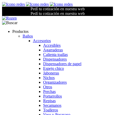
Pedí tu cotización en nuestra web
Pedí tu cotización en nuestra web
Productos
Baños
Accesorios
Accesibles
Agarraderas
Calienta toallas
Dispensadores
Dispensadores de papel
Espejo chico
Jaboneras
Nichos
Organizadores
Otros
Perchas
Portarrollos
Repisas
Secamanos
Toalleros
Vaso y Posavaso