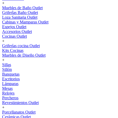
+
Muebles de Baño Outlet
Griferîas Baño Outlet
Loza Sanitaria Outlet
Cabinas y Mamparas Outlet
Espejos Outlet
Accesorios Outlet
Cocinas Outlet
+
Griferías cocina Outlet
Kits Cocinas
Muebles de Diseño Outlet
+
Sillas
Sillón
Banquetas
Escritorios
Lámparas
Mesas
Relojes
Percheros
Revestimientos Outlet
+
Porcellanatos Outlet
Cerámicas Outlet