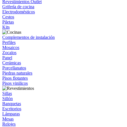
Revestimientos Outlet
Grifería de cocina
Electrodomésticos
Cestos
Piletas
Kits
Complementos de instalación
Perfiles
Mosaicos
Zocalos
Panel
Cerámicas
Porcellanatos
Piedras naturales
Pisos flotantes
Pisos vinilicos
Sillas
Sillón
Banquetas
Escritorios
Lámparas
Mesas
Relojes