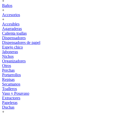
+
Baños
+
Accesorios
+
Accesibles
Agarraderas
Calienta toallas
Dispensadores
Dispensadores de papel
Espejo chico
Jaboneras
Nichos
Organizadores
Otros
Perchas
Portarrollos
Repisas
Secamanos
Toalleros
Vaso y Posavaso
Extractores
Papeleras
Duchas
+