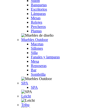
Sillón
Banquetas
Escritorios
Lámparas
Mesas
Relojes
Percheros
Plantas
Muebles Outdoor
Macetas
Sillones
Silla
Fanales y lamparas
Mesa
Reposeras
Bar
Sombrilla
SPA
SPA
Leicht
Tribu