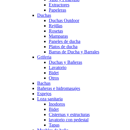
Extractores
Papeleras
Duchas
Duchas Outdoor
Rejillas
Rosetas
Mamparas
Paneles de ducha
Platos de ducha
Barras de Ducha y Barrales
Griferia
Duchas y Bañeras
Lavatorio
Bidet
Otros
Bachas
Bañeras e hidromasajes
Espejos
Loza sanitaria
Inodoros
Bidet
Cisternas y estructuras
lavatorio con pedestal
Tapas