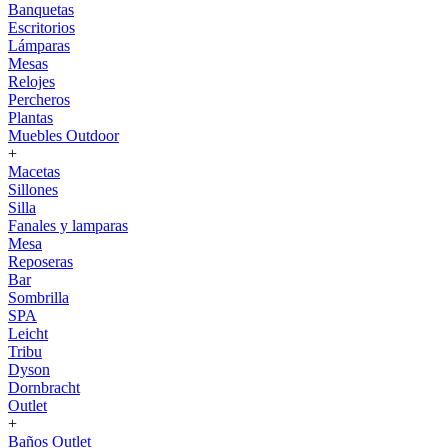
Banquetas
Escritorios
Lámparas
Mesas
Relojes
Percheros
Plantas
Muebles Outdoor
+
Macetas
Sillones
Silla
Fanales y lamparas
Mesa
Reposeras
Bar
Sombrilla
SPA
Leicht
Tribu
Dyson
Dornbracht
Outlet
+
Baños Outlet