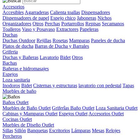
Accesorios
Accesibles
Agarraderas
Calienta toallas
Dispensadores
Dispensadores de papel
Espejo chico
Jaboneras
Nichos
Organizadores
Otros
Perchas
Portarrollos
Repisas
Secamanos
Toalleros
Vaso y Posavaso
Extractores
Papeleras
Duchas
Duchas Outdoor
Rejillas
Rosetas
Mamparas
Paneles de ducha
Platos de ducha
Barras de Ducha y Barrales
Griferia
Duchas y Bañeras
Lavatorio
Bidet
Otros
Bachas
Bañeras e hidromasajes
Espejos
Loza sanitaria
Inodoros
Bidet
Cisternas y estructuras
lavatorio con pedestal
Tapas
Muebles de baño
Baños Outlet
Muebles de Baño Outlet
Griferîas Baño Outlet
Loza Sanitaria Outlet
Cabinas y Mamparas Outlet
Espejos Outlet
Accesorios Outlet
Cocinas Outlet
Muebles de Diseño Outlet
Sillas
Sillón
Banquetas
Escritorios
Lámparas
Mesas
Relojes
Percheros