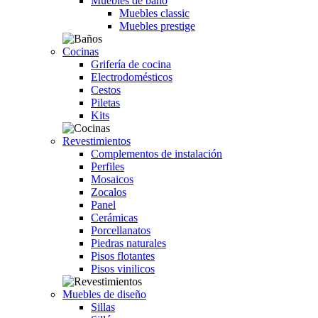
Muebles de baño
Muebles classic
Muebles prestige
Cocinas
Grifería de cocina
Electrodomésticos
Cestos
Piletas
Kits
Revestimientos
Complementos de instalación
Perfiles
Mosaicos
Zocalos
Panel
Cerámicas
Porcellanatos
Piedras naturales
Pisos flotantes
Pisos vinilicos
Muebles de diseño
Sillas