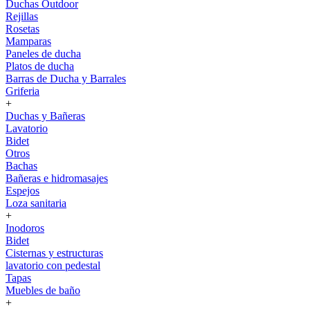
Duchas Outdoor
Rejillas
Rosetas
Mamparas
Paneles de ducha
Platos de ducha
Barras de Ducha y Barrales
Griferia
+
Duchas y Bañeras
Lavatorio
Bidet
Otros
Bachas
Bañeras e hidromasajes
Espejos
Loza sanitaria
+
Inodoros
Bidet
Cisternas y estructuras
lavatorio con pedestal
Tapas
Muebles de baño
+