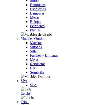
Sillón
Banquetas
Escritorios
Lámparas
Mesas
Relojes
Percheros
Plantas
Muebles Outdoor
Macetas
Sillones
Silla
Fanales y lamparas
Mesa
Reposeras
Bar
Sombrilla
SPA
SPA
Leicht
Tribu