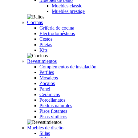
Muebles de baño
Muebles classic
Muebles prestige
Cocinas
Grifería de cocina
Electrodomésticos
Cestos
Piletas
Kits
Revestimientos
Complementos de instalación
Perfiles
Mosaicos
Zocalos
Panel
Cerámicas
Porcellanatos
Piedras naturales
Pisos flotantes
Pisos vinilicos
Muebles de diseño
Sillas