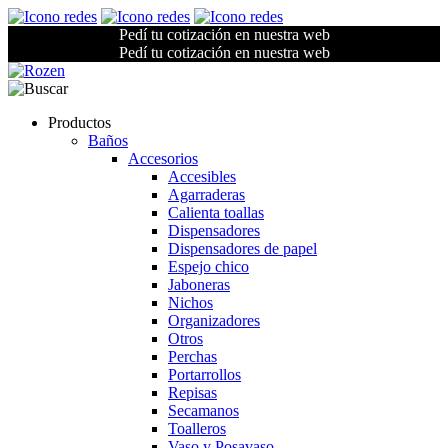
Pedí tu cotización en nuestra web
Pedí tu cotización en nuestra web
Productos
Baños
Accesorios
Accesibles
Agarraderas
Calienta toallas
Dispensadores
Dispensadores de papel
Espejo chico
Jaboneras
Nichos
Organizadores
Otros
Perchas
Portarrollos
Repisas
Secamanos
Toalleros
Vaso y Posavaso