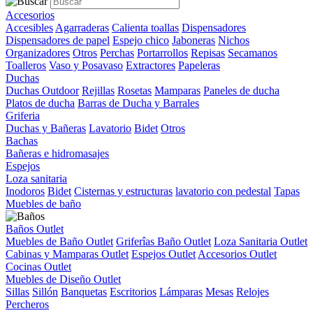
Accesorios
Accesibles
Agarraderas
Calienta toallas
Dispensadores
Dispensadores de papel
Espejo chico
Jaboneras
Nichos
Organizadores
Otros
Perchas
Portarrollos
Repisas
Secamanos
Toalleros
Vaso y Posavaso
Extractores
Papeleras
Duchas
Duchas Outdoor
Rejillas
Rosetas
Mamparas
Paneles de ducha
Platos de ducha
Barras de Ducha y Barrales
Griferia
Duchas y Bañeras
Lavatorio
Bidet
Otros
Bachas
Bañeras e hidromasajes
Espejos
Loza sanitaria
Inodoros
Bidet
Cisternas y estructuras
lavatorio con pedestal
Tapas
Muebles de baño
Baños Outlet
Muebles de Baño Outlet
Griferîas Baño Outlet
Loza Sanitaria Outlet
Cabinas y Mamparas Outlet
Espejos Outlet
Accesorios Outlet
Cocinas Outlet
Muebles de Diseño Outlet
Sillas
Sillón
Banquetas
Escritorios
Lámparas
Mesas
Relojes
Percheros