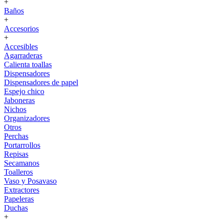
+
Baños
+
Accesorios
+
Accesibles
Agarraderas
Calienta toallas
Dispensadores
Dispensadores de papel
Espejo chico
Jaboneras
Nichos
Organizadores
Otros
Perchas
Portarrollos
Repisas
Secamanos
Toalleros
Vaso y Posavaso
Extractores
Papeleras
Duchas
+