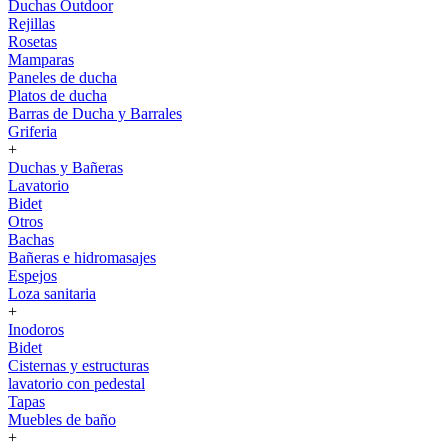
Duchas Outdoor
Rejillas
Rosetas
Mamparas
Paneles de ducha
Platos de ducha
Barras de Ducha y Barrales
Griferia
+
Duchas y Bañeras
Lavatorio
Bidet
Otros
Bachas
Bañeras e hidromasajes
Espejos
Loza sanitaria
+
Inodoros
Bidet
Cisternas y estructuras
lavatorio con pedestal
Tapas
Muebles de baño
+