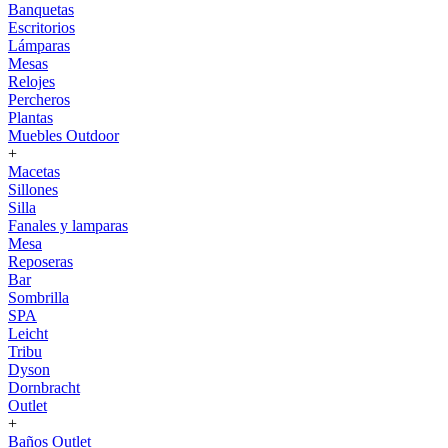
Banquetas
Escritorios
Lámparas
Mesas
Relojes
Percheros
Plantas
Muebles Outdoor
+
Macetas
Sillones
Silla
Fanales y lamparas
Mesa
Reposeras
Bar
Sombrilla
SPA
Leicht
Tribu
Dyson
Dornbracht
Outlet
+
Baños Outlet