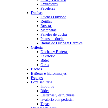
Extractores
Papeleras
Duchas
Duchas Outdoor
Rejillas
Rosetas
Mamparas
Paneles de ducha
Platos de ducha
Barras de Ducha y Barrales
Griferia
Duchas y Bañeras
Lavatorio
Bidet
Otros
Bachas
Bañeras e hidromasajes
Espejos
Loza sanitaria
Inodoros
Bidet
Cisternas y estructuras
lavatorio con pedestal
Tapas