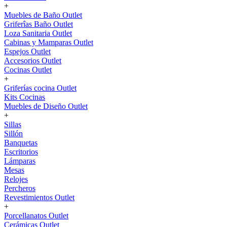
+
Muebles de Baño Outlet
Griferîas Baño Outlet
Loza Sanitaria Outlet
Cabinas y Mamparas Outlet
Espejos Outlet
Accesorios Outlet
Cocinas Outlet
+
Griferías cocina Outlet
Kits Cocinas
Muebles de Diseño Outlet
+
Sillas
Sillón
Banquetas
Escritorios
Lámparas
Mesas
Relojes
Percheros
Revestimientos Outlet
+
Porcellanatos Outlet
Cerámicas Outlet