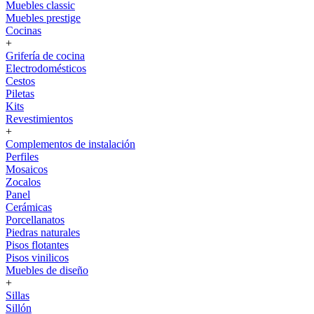
Muebles classic
Muebles prestige
Cocinas
+
Grifería de cocina
Electrodomésticos
Cestos
Piletas
Kits
Revestimientos
+
Complementos de instalación
Perfiles
Mosaicos
Zocalos
Panel
Cerámicas
Porcellanatos
Piedras naturales
Pisos flotantes
Pisos vinilicos
Muebles de diseño
+
Sillas
Sillón