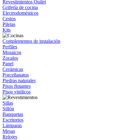
Revestimientos Outlet
Grifería de cocina
Electrodomésticos
Cestos
Piletas
Kits
Complementos de instalación
Perfiles
Mosaicos
Zocalos
Panel
Cerámicas
Porcellanatos
Piedras naturales
Pisos flotantes
Pisos vinilicos
Sillas
Sillón
Banquetas
Escritorios
Lámparas
Mesas
Relojes