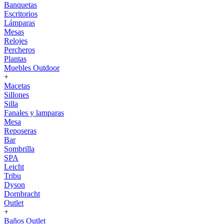
Banquetas
Escritorios
Lámparas
Mesas
Relojes
Percheros
Plantas
Muebles Outdoor
+
Macetas
Sillones
Silla
Fanales y lamparas
Mesa
Reposeras
Bar
Sombrilla
SPA
Leicht
Tribu
Dyson
Dornbracht
Outlet
+
Baños Outlet