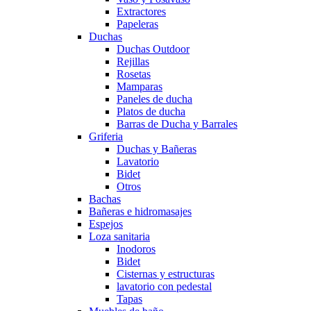
Extractores
Papeleras
Duchas
Duchas Outdoor
Rejillas
Rosetas
Mamparas
Paneles de ducha
Platos de ducha
Barras de Ducha y Barrales
Griferia
Duchas y Bañeras
Lavatorio
Bidet
Otros
Bachas
Bañeras e hidromasajes
Espejos
Loza sanitaria
Inodoros
Bidet
Cisternas y estructuras
lavatorio con pedestal
Tapas