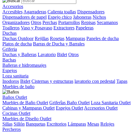
Accesorios
Accesibles
Agarraderas
Calienta toallas
Dispensadores
Dispensadores de papel
Espejo chico
Jaboneras
Nichos
Organizadores
Otros
Perchas
Portarrollos
Repisas
Secamanos
Toalleros
Vaso y Posavaso
Extractores
Papeleras
Duchas
Duchas Outdoor
Rejillas
Rosetas
Mamparas
Paneles de ducha
Platos de ducha
Barras de Ducha y Barrales
Griferia
Duchas y Bañeras
Lavatorio
Bidet
Otros
Bachas
Bañeras e hidromasajes
Espejos
Loza sanitaria
Inodoros
Bidet
Cisternas y estructuras
lavatorio con pedestal
Tapas
Muebles de baño
Baños Outlet
Muebles de Baño Outlet
Griferîas Baño Outlet
Loza Sanitaria Outlet
Cabinas y Mamparas Outlet
Espejos Outlet
Accesorios Outlet
Cocinas Outlet
Muebles de Diseño Outlet
Sillas
Sillón
Banquetas
Escritorios
Lámparas
Mesas
Relojes
Percheros