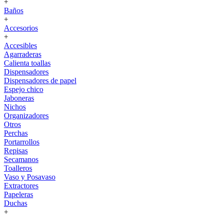
+
Baños
+
Accesorios
+
Accesibles
Agarraderas
Calienta toallas
Dispensadores
Dispensadores de papel
Espejo chico
Jaboneras
Nichos
Organizadores
Otros
Perchas
Portarrollos
Repisas
Secamanos
Toalleros
Vaso y Posavaso
Extractores
Papeleras
Duchas
+