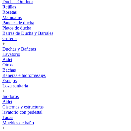
Duchas Outdoor
Rejillas
Rosetas
Mamparas
Paneles de ducha
Platos de ducha
Barras de Ducha y Barrales
Griferia
+
Duchas y Bañeras
Lavatorio
Bidet
Otros
Bachas
Bañeras e hidromasajes
Espejos
Loza sanitaria
+
Inodoros
Bidet
Cisternas y estructuras
lavatorio con pedestal
Tapas
Muebles de baño
+