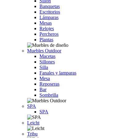
Sillón
Banquetas
Escritorios
Lámparas
Mesas
Relojes
Percheros
Plantas
Muebles Outdoor
Macetas
Sillones
Silla
Fanales y lamparas
Mesa
Reposeras
Bar
Sombrilla
SPA
SPA
Leicht
Tribu