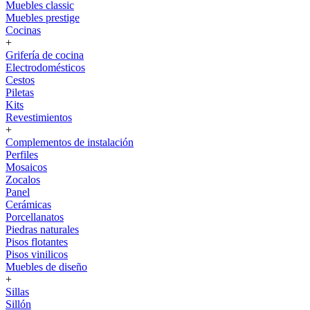
Muebles classic
Muebles prestige
Cocinas
+
Grifería de cocina
Electrodomésticos
Cestos
Piletas
Kits
Revestimientos
+
Complementos de instalación
Perfiles
Mosaicos
Zocalos
Panel
Cerámicas
Porcellanatos
Piedras naturales
Pisos flotantes
Pisos vinilicos
Muebles de diseño
+
Sillas
Sillón