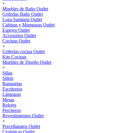
+
Muebles de Baño Outlet
Griferîas Baño Outlet
Loza Sanitaria Outlet
Cabinas y Mamparas Outlet
Espejos Outlet
Accesorios Outlet
Cocinas Outlet
+
Griferías cocina Outlet
Kits Cocinas
Muebles de Diseño Outlet
+
Sillas
Sillón
Banquetas
Escritorios
Lámparas
Mesas
Relojes
Percheros
Revestimientos Outlet
+
Porcellanatos Outlet
Cerámicas Outlet