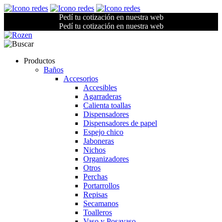
Pedí tu cotización en nuestra web
Pedí tu cotización en nuestra web
Productos
Baños
Accesorios
Accesibles
Agarraderas
Calienta toallas
Dispensadores
Dispensadores de papel
Espejo chico
Jaboneras
Nichos
Organizadores
Otros
Perchas
Portarrollos
Repisas
Secamanos
Toalleros
Vaso y Posavaso