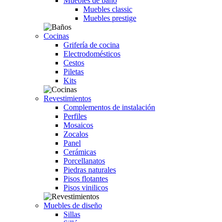
Muebles de baño
Muebles classic
Muebles prestige
Cocinas
Grifería de cocina
Electrodomésticos
Cestos
Piletas
Kits
Revestimientos
Complementos de instalación
Perfiles
Mosaicos
Zocalos
Panel
Cerámicas
Porcellanatos
Piedras naturales
Pisos flotantes
Pisos vinilicos
Muebles de diseño
Sillas