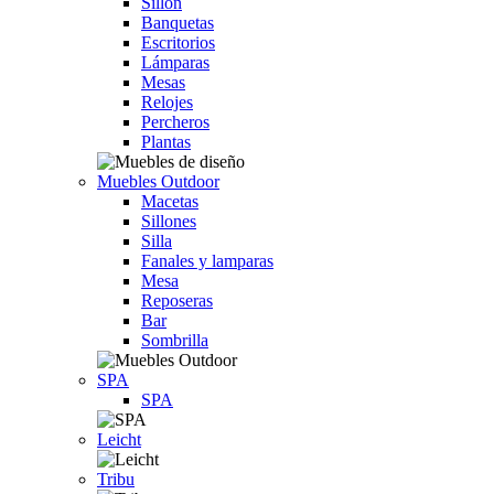
Sillón
Banquetas
Escritorios
Lámparas
Mesas
Relojes
Percheros
Plantas
Muebles Outdoor
Macetas
Sillones
Silla
Fanales y lamparas
Mesa
Reposeras
Bar
Sombrilla
SPA
SPA
Leicht
Tribu