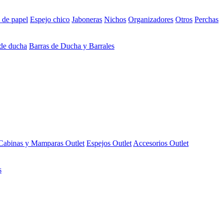
 de papel
Espejo chico
Jaboneras
Nichos
Organizadores
Otros
Perchas
 de ducha
Barras de Ducha y Barrales
Cabinas y Mamparas Outlet
Espejos Outlet
Accesorios Outlet
s