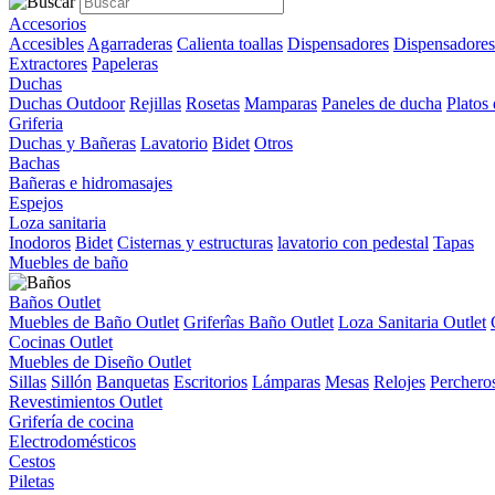
Accesorios
Accesibles
Agarraderas
Calienta toallas
Dispensadores
Dispensadores
Extractores
Papeleras
Duchas
Duchas Outdoor
Rejillas
Rosetas
Mamparas
Paneles de ducha
Platos
Griferia
Duchas y Bañeras
Lavatorio
Bidet
Otros
Bachas
Bañeras e hidromasajes
Espejos
Loza sanitaria
Inodoros
Bidet
Cisternas y estructuras
lavatorio con pedestal
Tapas
Muebles de baño
Baños Outlet
Muebles de Baño Outlet
Griferîas Baño Outlet
Loza Sanitaria Outlet
Cocinas Outlet
Muebles de Diseño Outlet
Sillas
Sillón
Banquetas
Escritorios
Lámparas
Mesas
Relojes
Perchero
Revestimientos Outlet
Grifería de cocina
Electrodomésticos
Cestos
Piletas