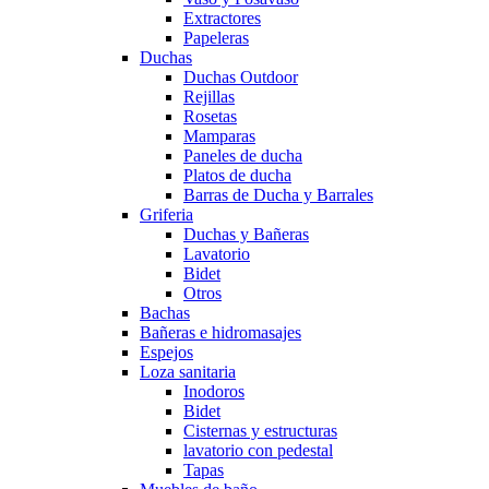
Extractores
Papeleras
Duchas
Duchas Outdoor
Rejillas
Rosetas
Mamparas
Paneles de ducha
Platos de ducha
Barras de Ducha y Barrales
Griferia
Duchas y Bañeras
Lavatorio
Bidet
Otros
Bachas
Bañeras e hidromasajes
Espejos
Loza sanitaria
Inodoros
Bidet
Cisternas y estructuras
lavatorio con pedestal
Tapas