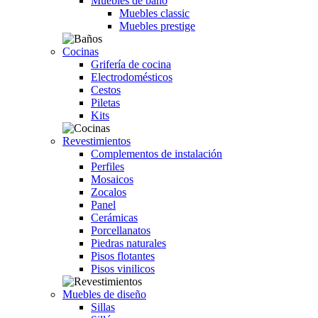
Muebles de baño
Muebles classic
Muebles prestige
Cocinas
Grifería de cocina
Electrodomésticos
Cestos
Piletas
Kits
Revestimientos
Complementos de instalación
Perfiles
Mosaicos
Zocalos
Panel
Cerámicas
Porcellanatos
Piedras naturales
Pisos flotantes
Pisos vinilicos
Muebles de diseño
Sillas