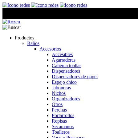
Productos
Baños
Accesorios
Accesibles
Agarraderas
Calienta toallas
Dispensadores
Dispensadores de papel
Espejo chico
Jaboneras
Nichos
Organizadores
Otros
Perchas
Portarrollos
Repisas
Secamanos
Toalleros
Vaso y Posavaso