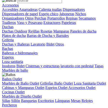
Accesorios
Accesibles
Agarraderas
Calienta toallas
Dispensadores
Dispensadores de papel
Espejo chico
Jaboneras
Nichos
Organizadores
Otros
Perchas
Portarrollos
Repisas
Secamanos
Toalleros
Vaso y Posavaso
Extractores
Papeleras
Duchas
Duchas Outdoor
Rejillas
Rosetas
Mamparas
Paneles de ducha
Platos de ducha
Barras de Ducha y Barrales
Griferia
Duchas y Bañeras
Lavatorio
Bidet
Otros
Bachas
Bañeras e hidromasajes
Espejos
Loza sanitaria
Inodoros
Bidet
Cisternas y estructuras
lavatorio con pedestal
Tapas
Muebles de baño
Baños Outlet
Muebles de Baño Outlet
Griferîas Baño Outlet
Loza Sanitaria Outlet
Cabinas y Mamparas Outlet
Espejos Outlet
Accesorios Outlet
Cocinas Outlet
Muebles de Diseño Outlet
Sillas
Sillón
Banquetas
Escritorios
Lámparas
Mesas
Relojes
Percheros