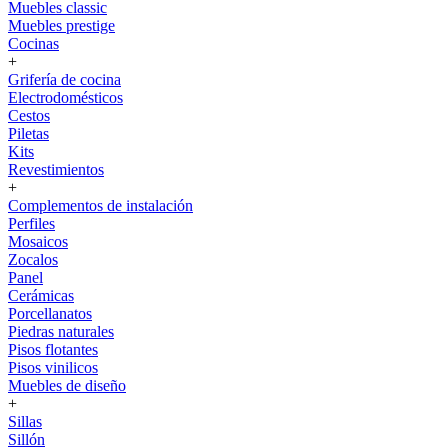
Muebles classic
Muebles prestige
Cocinas
+
Grifería de cocina
Electrodomésticos
Cestos
Piletas
Kits
Revestimientos
+
Complementos de instalación
Perfiles
Mosaicos
Zocalos
Panel
Cerámicas
Porcellanatos
Piedras naturales
Pisos flotantes
Pisos vinilicos
Muebles de diseño
+
Sillas
Sillón