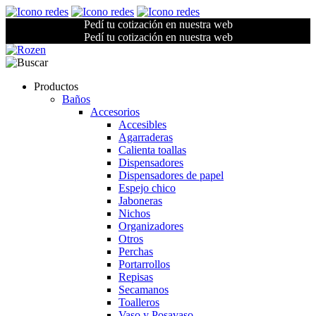
Pedí tu cotización en nuestra web
Pedí tu cotización en nuestra web
Productos
Baños
Accesorios
Accesibles
Agarraderas
Calienta toallas
Dispensadores
Dispensadores de papel
Espejo chico
Jaboneras
Nichos
Organizadores
Otros
Perchas
Portarrollos
Repisas
Secamanos
Toalleros
Vaso y Posavaso