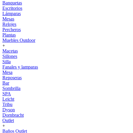
Banquetas
Escritorios
Lámparas
Mesas
Relojes
Percheros
Plantas
Muebles Outdoor
+
Macetas
Sillones
Silla
Fanales y lamparas
Mesa
Reposeras
Bar
Sombrilla
SPA
Leicht
Tribu
Dyson
Dornbracht
Outlet
+
Baños Outlet