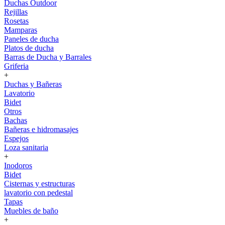
Duchas Outdoor
Rejillas
Rosetas
Mamparas
Paneles de ducha
Platos de ducha
Barras de Ducha y Barrales
Griferia
+
Duchas y Bañeras
Lavatorio
Bidet
Otros
Bachas
Bañeras e hidromasajes
Espejos
Loza sanitaria
+
Inodoros
Bidet
Cisternas y estructuras
lavatorio con pedestal
Tapas
Muebles de baño
+