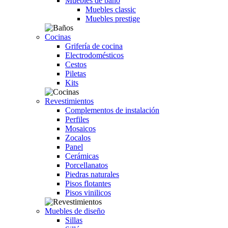
Muebles de baño
Muebles classic
Muebles prestige
Cocinas
Grifería de cocina
Electrodomésticos
Cestos
Piletas
Kits
Revestimientos
Complementos de instalación
Perfiles
Mosaicos
Zocalos
Panel
Cerámicas
Porcellanatos
Piedras naturales
Pisos flotantes
Pisos vinilicos
Muebles de diseño
Sillas