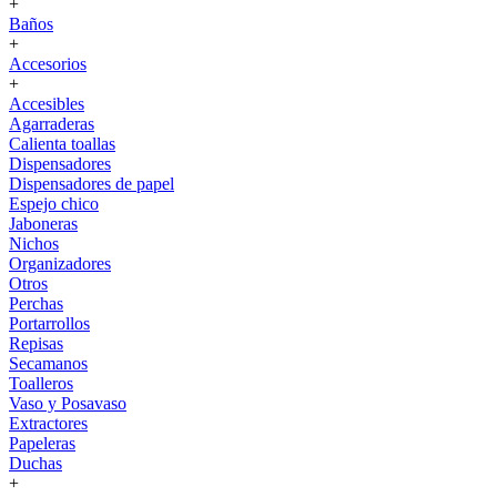
+
Baños
+
Accesorios
+
Accesibles
Agarraderas
Calienta toallas
Dispensadores
Dispensadores de papel
Espejo chico
Jaboneras
Nichos
Organizadores
Otros
Perchas
Portarrollos
Repisas
Secamanos
Toalleros
Vaso y Posavaso
Extractores
Papeleras
Duchas
+