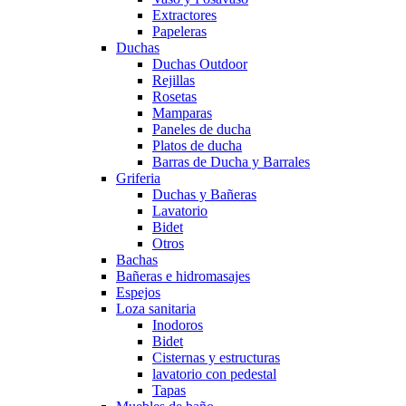
Extractores
Papeleras
Duchas
Duchas Outdoor
Rejillas
Rosetas
Mamparas
Paneles de ducha
Platos de ducha
Barras de Ducha y Barrales
Griferia
Duchas y Bañeras
Lavatorio
Bidet
Otros
Bachas
Bañeras e hidromasajes
Espejos
Loza sanitaria
Inodoros
Bidet
Cisternas y estructuras
lavatorio con pedestal
Tapas