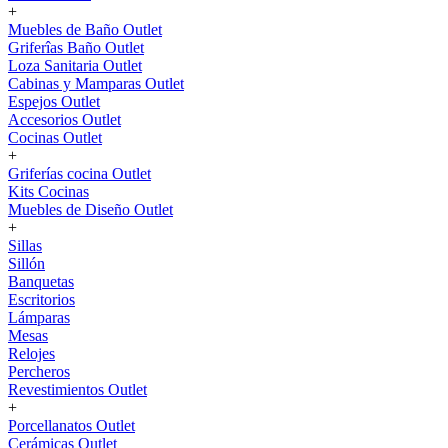
+
Muebles de Baño Outlet
Griferîas Baño Outlet
Loza Sanitaria Outlet
Cabinas y Mamparas Outlet
Espejos Outlet
Accesorios Outlet
Cocinas Outlet
+
Griferías cocina Outlet
Kits Cocinas
Muebles de Diseño Outlet
+
Sillas
Sillón
Banquetas
Escritorios
Lámparas
Mesas
Relojes
Percheros
Revestimientos Outlet
+
Porcellanatos Outlet
Cerámicas Outlet