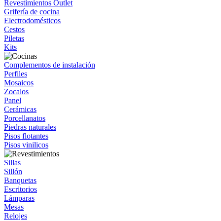
Revestimientos Outlet
Grifería de cocina
Electrodomésticos
Cestos
Piletas
Kits
Complementos de instalación
Perfiles
Mosaicos
Zocalos
Panel
Cerámicas
Porcellanatos
Piedras naturales
Pisos flotantes
Pisos vinilicos
Sillas
Sillón
Banquetas
Escritorios
Lámparas
Mesas
Relojes