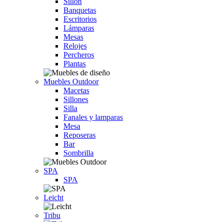
Sillón
Banquetas
Escritorios
Lámparas
Mesas
Relojes
Percheros
Plantas
Muebles Outdoor
Macetas
Sillones
Silla
Fanales y lamparas
Mesa
Reposeras
Bar
Sombrilla
SPA
SPA
Leicht
Tribu