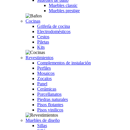
Muebles de baño
Muebles classic
Muebles prestige
Cocinas
Grifería de cocina
Electrodomésticos
Cestos
Piletas
Kits
Revestimientos
Complementos de instalación
Perfiles
Mosaicos
Zocalos
Panel
Cerámicas
Porcellanatos
Piedras naturales
Pisos flotantes
Pisos vinilicos
Muebles de diseño
Sillas