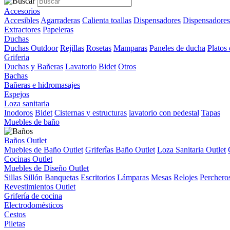
Accesorios
Accesibles
Agarraderas
Calienta toallas
Dispensadores
Dispensadores
Extractores
Papeleras
Duchas
Duchas Outdoor
Rejillas
Rosetas
Mamparas
Paneles de ducha
Platos
Griferia
Duchas y Bañeras
Lavatorio
Bidet
Otros
Bachas
Bañeras e hidromasajes
Espejos
Loza sanitaria
Inodoros
Bidet
Cisternas y estructuras
lavatorio con pedestal
Tapas
Muebles de baño
Baños Outlet
Muebles de Baño Outlet
Griferîas Baño Outlet
Loza Sanitaria Outlet
Cocinas Outlet
Muebles de Diseño Outlet
Sillas
Sillón
Banquetas
Escritorios
Lámparas
Mesas
Relojes
Perchero
Revestimientos Outlet
Grifería de cocina
Electrodomésticos
Cestos
Piletas