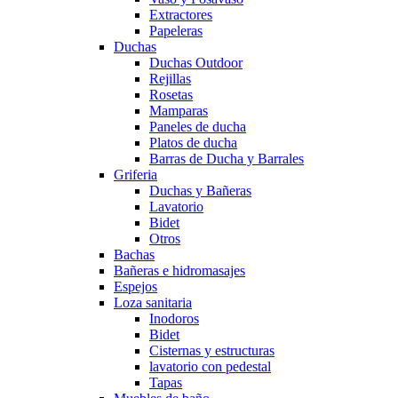
Extractores
Papeleras
Duchas
Duchas Outdoor
Rejillas
Rosetas
Mamparas
Paneles de ducha
Platos de ducha
Barras de Ducha y Barrales
Griferia
Duchas y Bañeras
Lavatorio
Bidet
Otros
Bachas
Bañeras e hidromasajes
Espejos
Loza sanitaria
Inodoros
Bidet
Cisternas y estructuras
lavatorio con pedestal
Tapas