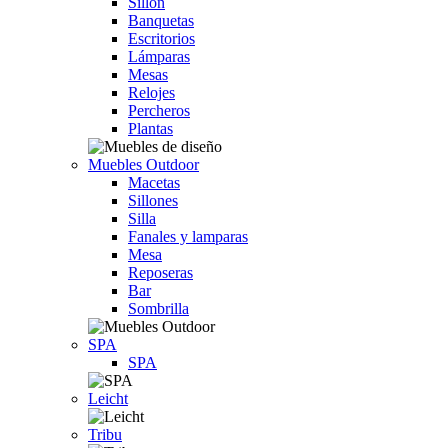
Sillón
Banquetas
Escritorios
Lámparas
Mesas
Relojes
Percheros
Plantas
Muebles Outdoor
Macetas
Sillones
Silla
Fanales y lamparas
Mesa
Reposeras
Bar
Sombrilla
SPA
SPA
Leicht
Tribu