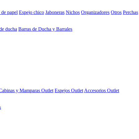
 de papel
Espejo chico
Jaboneras
Nichos
Organizadores
Otros
Perchas
 de ducha
Barras de Ducha y Barrales
Cabinas y Mamparas Outlet
Espejos Outlet
Accesorios Outlet
s