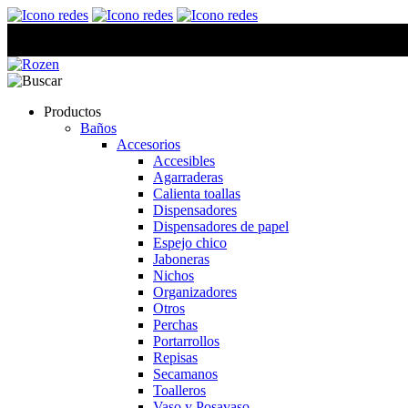
Productos
Baños
Accesorios
Accesibles
Agarraderas
Calienta toallas
Dispensadores
Dispensadores de papel
Espejo chico
Jaboneras
Nichos
Organizadores
Otros
Perchas
Portarrollos
Repisas
Secamanos
Toalleros
Vaso y Posavaso