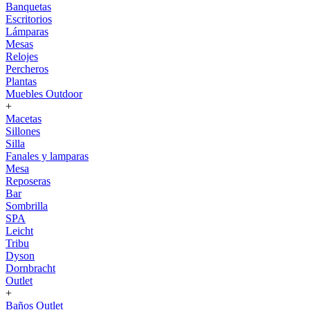
Banquetas
Escritorios
Lámparas
Mesas
Relojes
Percheros
Plantas
Muebles Outdoor
+
Macetas
Sillones
Silla
Fanales y lamparas
Mesa
Reposeras
Bar
Sombrilla
SPA
Leicht
Tribu
Dyson
Dornbracht
Outlet
+
Baños Outlet