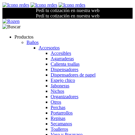
Pedí tu cotización en nuestra web
Pedí tu cotización en nuestra web
Productos
Baños
Accesorios
Accesibles
Agarraderas
Calienta toallas
Dispensadores
Dispensadores de papel
Espejo chico
Jaboneras
Nichos
Organizadores
Otros
Perchas
Portarrollos
Repisas
Secamanos
Toalleros
Vaso y Posavaso