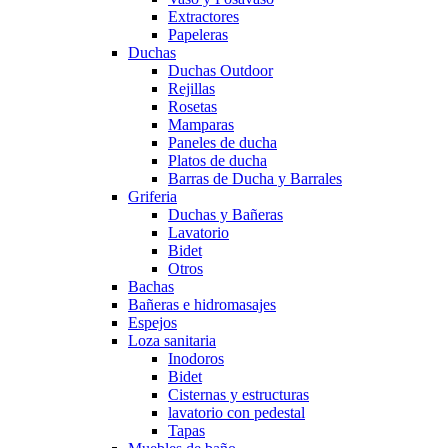
Extractores
Papeleras
Duchas
Duchas Outdoor
Rejillas
Rosetas
Mamparas
Paneles de ducha
Platos de ducha
Barras de Ducha y Barrales
Griferia
Duchas y Bañeras
Lavatorio
Bidet
Otros
Bachas
Bañeras e hidromasajes
Espejos
Loza sanitaria
Inodoros
Bidet
Cisternas y estructuras
lavatorio con pedestal
Tapas