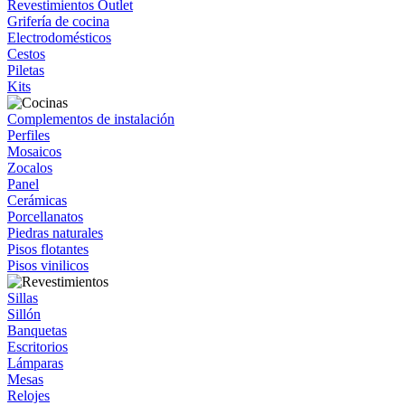
Revestimientos Outlet
Grifería de cocina
Electrodomésticos
Cestos
Piletas
Kits
Complementos de instalación
Perfiles
Mosaicos
Zocalos
Panel
Cerámicas
Porcellanatos
Piedras naturales
Pisos flotantes
Pisos vinilicos
Sillas
Sillón
Banquetas
Escritorios
Lámparas
Mesas
Relojes