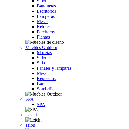
Sillón
Banquetas
Escritorios
Lámparas
Mesas
Relojes
Percheros
Plantas
Muebles Outdoor
Macetas
Sillones
Silla
Fanales y lamparas
Mesa
Reposeras
Bar
Sombrilla
SPA
SPA
Leicht
Tribu