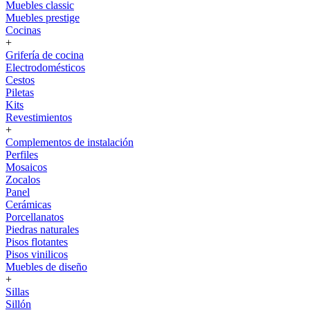
Muebles classic
Muebles prestige
Cocinas
+
Grifería de cocina
Electrodomésticos
Cestos
Piletas
Kits
Revestimientos
+
Complementos de instalación
Perfiles
Mosaicos
Zocalos
Panel
Cerámicas
Porcellanatos
Piedras naturales
Pisos flotantes
Pisos vinilicos
Muebles de diseño
+
Sillas
Sillón