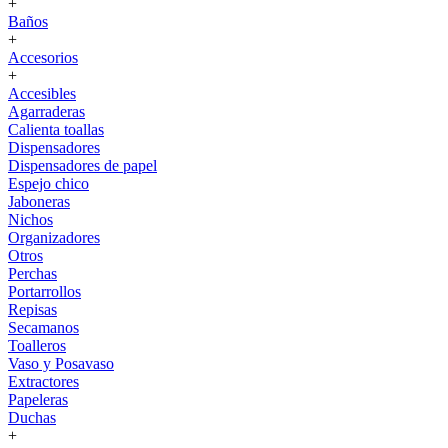
+
Baños
+
Accesorios
+
Accesibles
Agarraderas
Calienta toallas
Dispensadores
Dispensadores de papel
Espejo chico
Jaboneras
Nichos
Organizadores
Otros
Perchas
Portarrollos
Repisas
Secamanos
Toalleros
Vaso y Posavaso
Extractores
Papeleras
Duchas
+