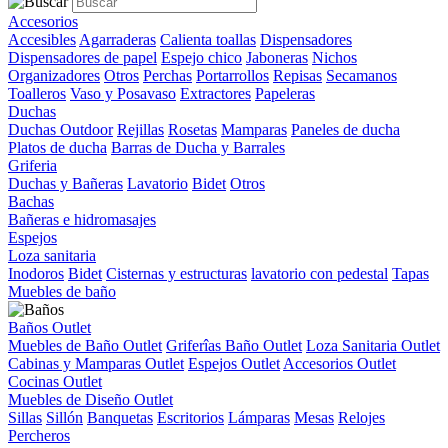
Accesorios
Accesibles
Agarraderas
Calienta toallas
Dispensadores
Dispensadores de papel
Espejo chico
Jaboneras
Nichos
Organizadores
Otros
Perchas
Portarrollos
Repisas
Secamanos
Toalleros
Vaso y Posavaso
Extractores
Papeleras
Duchas
Duchas Outdoor
Rejillas
Rosetas
Mamparas
Paneles de ducha
Platos de ducha
Barras de Ducha y Barrales
Griferia
Duchas y Bañeras
Lavatorio
Bidet
Otros
Bachas
Bañeras e hidromasajes
Espejos
Loza sanitaria
Inodoros
Bidet
Cisternas y estructuras
lavatorio con pedestal
Tapas
Muebles de baño
Baños Outlet
Muebles de Baño Outlet
Griferîas Baño Outlet
Loza Sanitaria Outlet
Cabinas y Mamparas Outlet
Espejos Outlet
Accesorios Outlet
Cocinas Outlet
Muebles de Diseño Outlet
Sillas
Sillón
Banquetas
Escritorios
Lámparas
Mesas
Relojes
Percheros