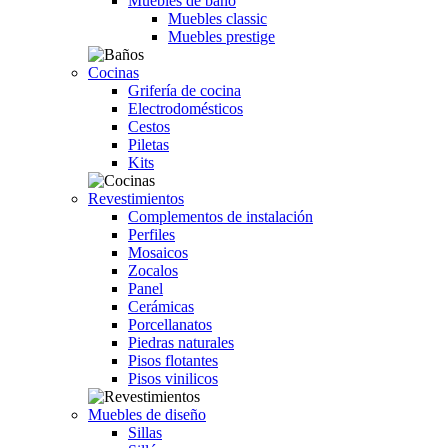
Muebles de baño
Muebles classic
Muebles prestige
Cocinas
Grifería de cocina
Electrodomésticos
Cestos
Piletas
Kits
Revestimientos
Complementos de instalación
Perfiles
Mosaicos
Zocalos
Panel
Cerámicas
Porcellanatos
Piedras naturales
Pisos flotantes
Pisos vinilicos
Muebles de diseño
Sillas