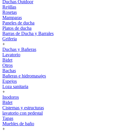
Duchas Outdoor
Rejillas
Rosetas
Mamparas
Paneles de ducha
Platos de ducha
Barras de Ducha y Barrales
Griferia
+
Duchas y Bañeras
Lavatorio
Bidet
Otros
Bachas
Bañeras e hidromasajes
Espejos
Loza sanitaria
+
Inodoros
Bidet
Cisternas y estructuras
lavatorio con pedestal
Tapas
Muebles de baño
+