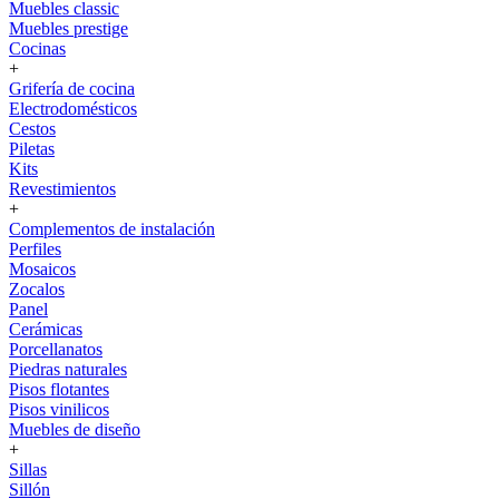
Muebles classic
Muebles prestige
Cocinas
+
Grifería de cocina
Electrodomésticos
Cestos
Piletas
Kits
Revestimientos
+
Complementos de instalación
Perfiles
Mosaicos
Zocalos
Panel
Cerámicas
Porcellanatos
Piedras naturales
Pisos flotantes
Pisos vinilicos
Muebles de diseño
+
Sillas
Sillón