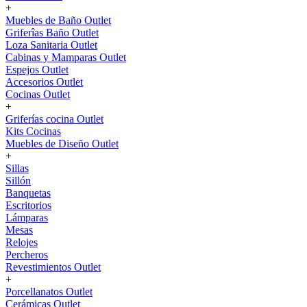
+
Muebles de Baño Outlet
Griferîas Baño Outlet
Loza Sanitaria Outlet
Cabinas y Mamparas Outlet
Espejos Outlet
Accesorios Outlet
Cocinas Outlet
+
Griferías cocina Outlet
Kits Cocinas
Muebles de Diseño Outlet
+
Sillas
Sillón
Banquetas
Escritorios
Lámparas
Mesas
Relojes
Percheros
Revestimientos Outlet
+
Porcellanatos Outlet
Cerámicas Outlet