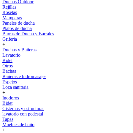
Duchas Outdoor
Rejillas
Rosetas
Mamparas
Paneles de ducha
Platos de ducha
Barras de Ducha y Barrales
Griferia
+
Duchas y Bañeras
Lavatorio
Bidet
Otros
Bachas
Bañeras e hidromasajes
Espejos
Loza sanitaria
+
Inodoros
Bidet
Cisternas y estructuras
lavatorio con pedestal
Tapas
Muebles de baño
+