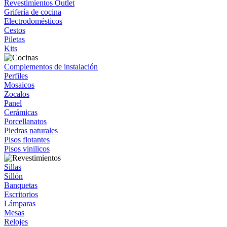
Revestimientos Outlet
Grifería de cocina
Electrodomésticos
Cestos
Piletas
Kits
Complementos de instalación
Perfiles
Mosaicos
Zocalos
Panel
Cerámicas
Porcellanatos
Piedras naturales
Pisos flotantes
Pisos vinilicos
Sillas
Sillón
Banquetas
Escritorios
Lámparas
Mesas
Relojes