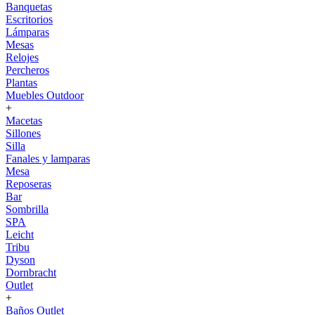
Banquetas
Escritorios
Lámparas
Mesas
Relojes
Percheros
Plantas
Muebles Outdoor
+
Macetas
Sillones
Silla
Fanales y lamparas
Mesa
Reposeras
Bar
Sombrilla
SPA
Leicht
Tribu
Dyson
Dornbracht
Outlet
+
Baños Outlet