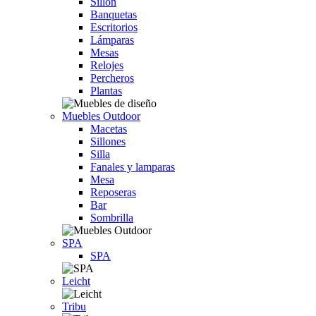
Sillón
Banquetas
Escritorios
Lámparas
Mesas
Relojes
Percheros
Plantas
Muebles Outdoor
Macetas
Sillones
Silla
Fanales y lamparas
Mesa
Reposeras
Bar
Sombrilla
SPA
SPA
Leicht
Tribu