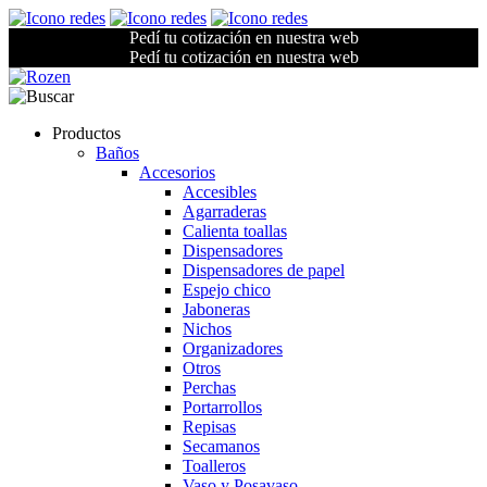
Pedí tu cotización en nuestra web
Pedí tu cotización en nuestra web
Productos
Baños
Accesorios
Accesibles
Agarraderas
Calienta toallas
Dispensadores
Dispensadores de papel
Espejo chico
Jaboneras
Nichos
Organizadores
Otros
Perchas
Portarrollos
Repisas
Secamanos
Toalleros
Vaso y Posavaso