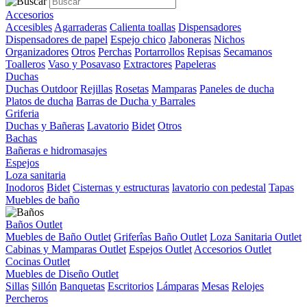
Accesorios
Accesibles
Agarraderas
Calienta toallas
Dispensadores
Dispensadores de papel
Espejo chico
Jaboneras
Nichos
Organizadores
Otros
Perchas
Portarrollos
Repisas
Secamanos
Toalleros
Vaso y Posavaso
Extractores
Papeleras
Duchas
Duchas Outdoor
Rejillas
Rosetas
Mamparas
Paneles de ducha
Platos de ducha
Barras de Ducha y Barrales
Griferia
Duchas y Bañeras
Lavatorio
Bidet
Otros
Bachas
Bañeras e hidromasajes
Espejos
Loza sanitaria
Inodoros
Bidet
Cisternas y estructuras
lavatorio con pedestal
Tapas
Muebles de baño
Baños Outlet
Muebles de Baño Outlet
Griferîas Baño Outlet
Loza Sanitaria Outlet
Cabinas y Mamparas Outlet
Espejos Outlet
Accesorios Outlet
Cocinas Outlet
Muebles de Diseño Outlet
Sillas
Sillón
Banquetas
Escritorios
Lámparas
Mesas
Relojes
Percheros