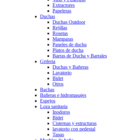
Extractores
Papeleras
Duchas
Duchas Outdoor
Rejillas
Rosetas
Mamparas
Paneles de ducha
Platos de ducha
Barras de Ducha y Barrales
Griferia
Duchas y Bañeras
Lavatorio
Bidet
Otros
Bachas
Bañeras e hidromasajes
Espejos
Loza sanitaria
Inodoros
Bidet
Cisternas y estructuras
lavatorio con pedestal
Tapas