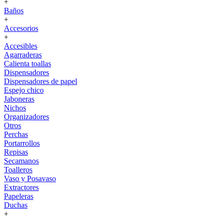
+
Baños
+
Accesorios
+
Accesibles
Agarraderas
Calienta toallas
Dispensadores
Dispensadores de papel
Espejo chico
Jaboneras
Nichos
Organizadores
Otros
Perchas
Portarrollos
Repisas
Secamanos
Toalleros
Vaso y Posavaso
Extractores
Papeleras
Duchas
+