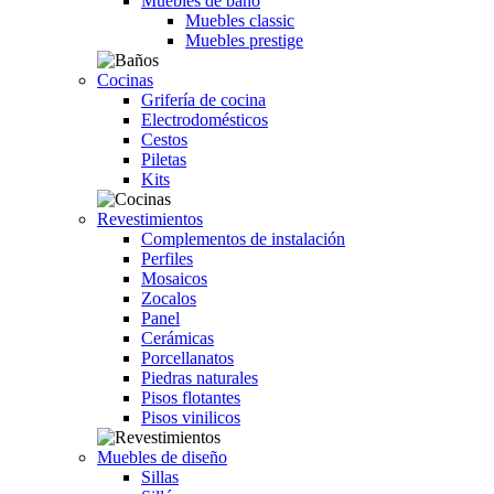
Muebles de baño
Muebles classic
Muebles prestige
Cocinas
Grifería de cocina
Electrodomésticos
Cestos
Piletas
Kits
Revestimientos
Complementos de instalación
Perfiles
Mosaicos
Zocalos
Panel
Cerámicas
Porcellanatos
Piedras naturales
Pisos flotantes
Pisos vinilicos
Muebles de diseño
Sillas