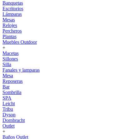
Banquetas
Escritorios
Lámparas
Mesas
Relojes
Percheros
Plantas
Muebles Outdoor
+
Macetas
Sillones
Silla
Fanales y lamparas
Mesa
Reposeras
Bar
Sombrilla
SPA
Leicht
Tribu
Dyson
Dornbracht
Outlet
+
Baños Outlet