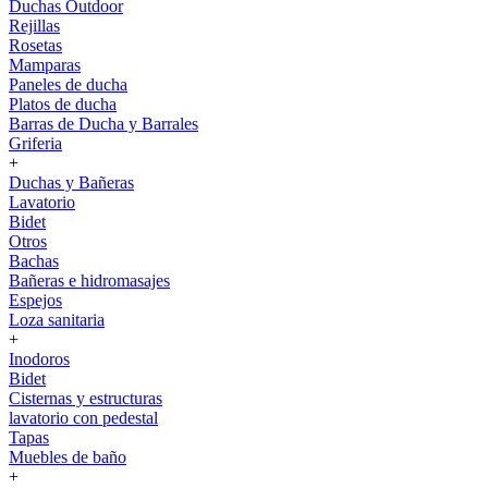
Duchas Outdoor
Rejillas
Rosetas
Mamparas
Paneles de ducha
Platos de ducha
Barras de Ducha y Barrales
Griferia
+
Duchas y Bañeras
Lavatorio
Bidet
Otros
Bachas
Bañeras e hidromasajes
Espejos
Loza sanitaria
+
Inodoros
Bidet
Cisternas y estructuras
lavatorio con pedestal
Tapas
Muebles de baño
+