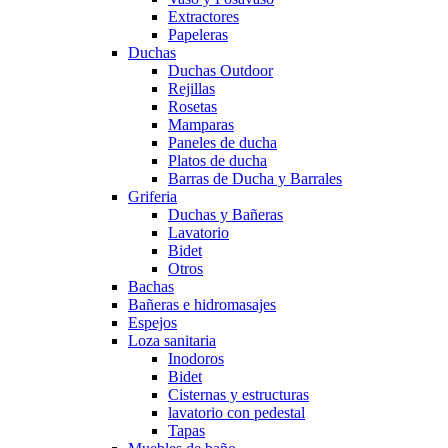
Extractores
Papeleras
Duchas
Duchas Outdoor
Rejillas
Rosetas
Mamparas
Paneles de ducha
Platos de ducha
Barras de Ducha y Barrales
Griferia
Duchas y Bañeras
Lavatorio
Bidet
Otros
Bachas
Bañeras e hidromasajes
Espejos
Loza sanitaria
Inodoros
Bidet
Cisternas y estructuras
lavatorio con pedestal
Tapas