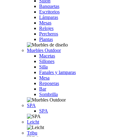
Sillón
Banquetas
Escritorios
Lámparas
Mesas
Relojes
Percheros
Plantas
Muebles Outdoor
Macetas
Sillones
Silla
Fanales y lamparas
Mesa
Reposeras
Bar
Sombrilla
SPA
SPA
Leicht
Tribu