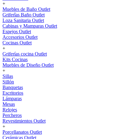
+
Muebles de Baño Outlet
Griferîas Baño Outlet
Loza Sanitaria Outlet
Cabinas y Mamparas Outlet
Espejos Outlet
Accesorios Outlet
Cocinas Outlet
+
Griferías cocina Outlet
Kits Cocinas
Muebles de Diseño Outlet
+
Sillas
Sillón
Banquetas
Escritorios
Lámparas
Mesas
Relojes
Percheros
Revestimientos Outlet
+
Porcellanatos Outlet
Cerámicas Outlet