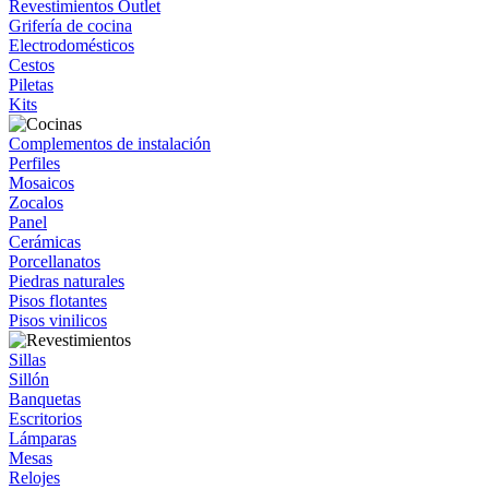
Revestimientos Outlet
Grifería de cocina
Electrodomésticos
Cestos
Piletas
Kits
Complementos de instalación
Perfiles
Mosaicos
Zocalos
Panel
Cerámicas
Porcellanatos
Piedras naturales
Pisos flotantes
Pisos vinilicos
Sillas
Sillón
Banquetas
Escritorios
Lámparas
Mesas
Relojes