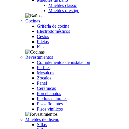
Muebles de baño
Muebles classic
Muebles prestige
Cocinas
Grifería de cocina
Electrodomésticos
Cestos
Piletas
Kits
Revestimientos
Complementos de instalación
Perfiles
Mosaicos
Zocalos
Panel
Cerámicas
Porcellanatos
Piedras naturales
Pisos flotantes
Pisos vinilicos
Muebles de diseño
Sillas