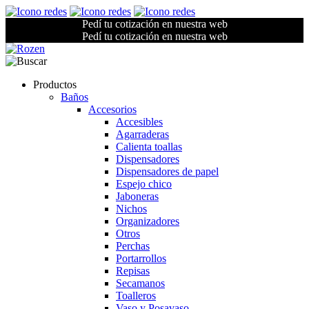
Pedí tu cotización en nuestra web
Pedí tu cotización en nuestra web
Productos
Baños
Accesorios
Accesibles
Agarraderas
Calienta toallas
Dispensadores
Dispensadores de papel
Espejo chico
Jaboneras
Nichos
Organizadores
Otros
Perchas
Portarrollos
Repisas
Secamanos
Toalleros
Vaso y Posavaso