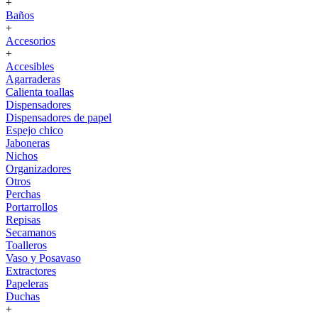
+
Baños
+
Accesorios
+
Accesibles
Agarraderas
Calienta toallas
Dispensadores
Dispensadores de papel
Espejo chico
Jaboneras
Nichos
Organizadores
Otros
Perchas
Portarrollos
Repisas
Secamanos
Toalleros
Vaso y Posavaso
Extractores
Papeleras
Duchas
+