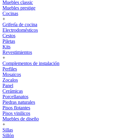
Muebles classic
Muebles prestige
Cocinas
+
Grifería de cocina
Electrodomésticos
Cestos
Piletas
Kits
Revestimientos
+
Complementos de instalación
Perfiles
Mosaicos
Zocalos
Panel
Cerámicas
Porcellanatos
Piedras naturales
Pisos flotantes
Pisos vinilicos
Muebles de diseño
+
Sillas
Sillón