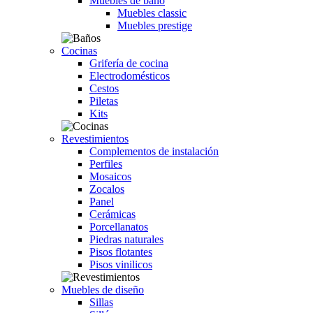
Muebles de baño
Muebles classic
Muebles prestige
Cocinas
Grifería de cocina
Electrodomésticos
Cestos
Piletas
Kits
Revestimientos
Complementos de instalación
Perfiles
Mosaicos
Zocalos
Panel
Cerámicas
Porcellanatos
Piedras naturales
Pisos flotantes
Pisos vinilicos
Muebles de diseño
Sillas