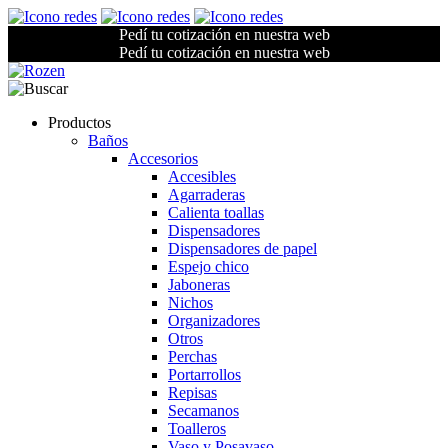
Pedí tu cotización en nuestra web
Pedí tu cotización en nuestra web
Productos
Baños
Accesorios
Accesibles
Agarraderas
Calienta toallas
Dispensadores
Dispensadores de papel
Espejo chico
Jaboneras
Nichos
Organizadores
Otros
Perchas
Portarrollos
Repisas
Secamanos
Toalleros
Vaso y Posavaso