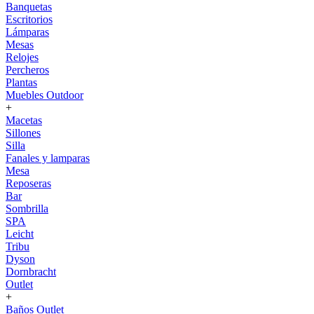
Banquetas
Escritorios
Lámparas
Mesas
Relojes
Percheros
Plantas
Muebles Outdoor
+
Macetas
Sillones
Silla
Fanales y lamparas
Mesa
Reposeras
Bar
Sombrilla
SPA
Leicht
Tribu
Dyson
Dornbracht
Outlet
+
Baños Outlet