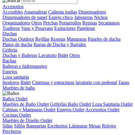
Accesorios
Accesibles
Agarraderas
Calienta toallas
Dispensadores
Dispensadores de papel
Espejo chico
Jaboneras
Nichos
Organizadores
Otros
Perchas
Portarrollos
Repisas
Secamanos
Toalleros
Vaso y Posavaso
Extractores
Papeleras
Duchas
Duchas Outdoor
Rejillas
Rosetas
Mamparas
Paneles de ducha
Platos de ducha
Barras de Ducha y Barrales
Griferia
Duchas y Bañeras
Lavatorio
Bidet
Otros
Bachas
Bañeras e hidromasajes
Espejos
Loza sanitaria
Inodoros
Bidet
Cisternas y estructuras
lavatorio con pedestal
Tapas
Muebles de baño
Baños Outlet
Muebles de Baño Outlet
Griferîas Baño Outlet
Loza Sanitaria Outlet
Cabinas y Mamparas Outlet
Espejos Outlet
Accesorios Outlet
Cocinas Outlet
Muebles de Diseño Outlet
Sillas
Sillón
Banquetas
Escritorios
Lámparas
Mesas
Relojes
Percheros