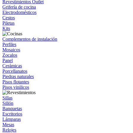
Revestimientos Outlet
Grifería de cocina
Electrodomésticos
Cestos
Piletas
Kits
Complementos de instalación
Perfiles
Mosaicos
Zocalos
Panel
Cerámicas
Porcellanatos
Piedras naturales
Pisos flotantes
Pisos vinilicos
Sillas
Sillón
Banquetas
Escritorios
Lámparas
Mesas
Relojes