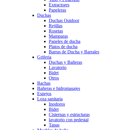
Extractores
Papeleras
Duchas
Duchas Outdoor
Rejillas
Rosetas
Mamparas
Paneles de ducha
Platos de ducha
Barras de Ducha y Barrales
Griferia
Duchas y Bañeras
Lavatorio
Bidet
Otros
Bachas
Bañeras e hidromasajes
Espejos
Loza sanitaria
Inodoros
Bidet
Cisternas y estructuras
lavatorio con pedestal
Tapas