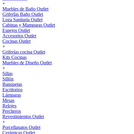
+
Muebles de Baño Outlet
Griferîas Baño Outlet
Loza Sanitaria Outlet
Cabinas y Mamparas Outlet
Espejos Outlet
Accesorios Outlet
Cocinas Outlet
+
Griferías cocina Outlet
Kits Cocinas
Muebles de Diseño Outlet
+
Sillas
Sillón
Banquetas
Escritorios
Lámparas
Mesas
Relojes
Percheros
Revestimientos Outlet
+
Porcellanatos Outlet
Cerámicas Outlet