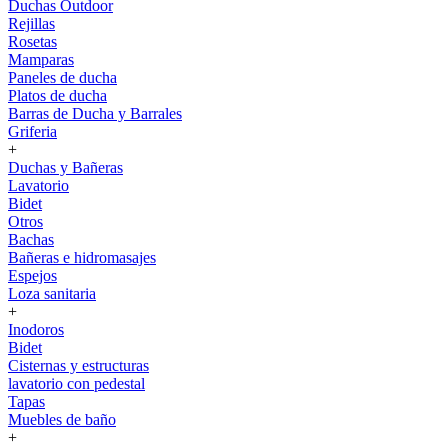
Duchas Outdoor
Rejillas
Rosetas
Mamparas
Paneles de ducha
Platos de ducha
Barras de Ducha y Barrales
Griferia
+
Duchas y Bañeras
Lavatorio
Bidet
Otros
Bachas
Bañeras e hidromasajes
Espejos
Loza sanitaria
+
Inodoros
Bidet
Cisternas y estructuras
lavatorio con pedestal
Tapas
Muebles de baño
+