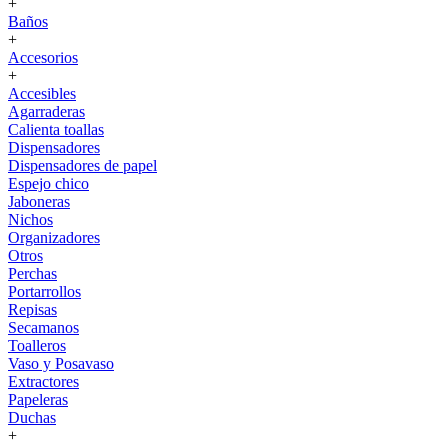
+
Baños
+
Accesorios
+
Accesibles
Agarraderas
Calienta toallas
Dispensadores
Dispensadores de papel
Espejo chico
Jaboneras
Nichos
Organizadores
Otros
Perchas
Portarrollos
Repisas
Secamanos
Toalleros
Vaso y Posavaso
Extractores
Papeleras
Duchas
+