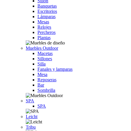
Sillón
Banquetas
Escritorios
Lámparas
Mesas
Relojes
Percheros
Plantas
Muebles Outdoor
Macetas
Sillones
Silla
Fanales y lamparas
Mesa
Reposeras
Bar
Sombrilla
SPA
SPA
Leicht
Tribu