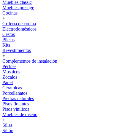
Muebles classic
Muebles prestige
Cocinas
+
Grifería de cocina
Electrodomésticos
Cestos
Piletas
Kits
Revestimientos
+
Complementos de instalación
Perfiles
Mosaicos
Zocalos
Panel
Cerámicas
Porcellanatos
Piedras naturales
Pisos flotantes
Pisos vinilicos
Muebles de diseño
+
Sillas
Sillón