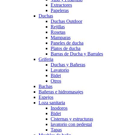
Extractores
Papeleras
Duchas
Duchas Outdoor
Rejillas
Rosetas
Mamparas
Paneles de ducha
Platos de ducha
Barras de Ducha y Barrales
Griferia
Duchas y Bañeras
Lavatorio
Bidet
Otros
Bachas
Bañeras e hidromasajes
Espejos
Loza sanitaria
Inodoros
Bidet
Cisternas y estructuras
lavatorio con pedestal
Tapas