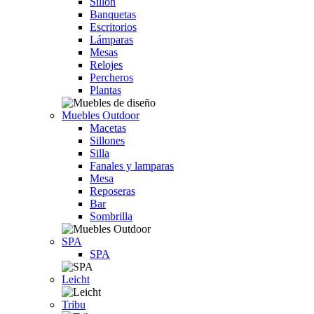
Sillón
Banquetas
Escritorios
Lámparas
Mesas
Relojes
Percheros
Plantas
Muebles Outdoor
Macetas
Sillones
Silla
Fanales y lamparas
Mesa
Reposeras
Bar
Sombrilla
SPA
SPA
Leicht
Tribu