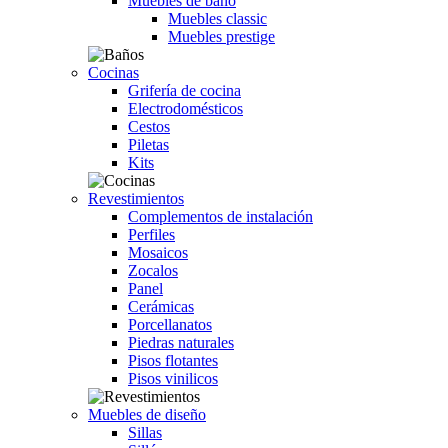
Muebles de baño
Muebles classic
Muebles prestige
Cocinas
Grifería de cocina
Electrodomésticos
Cestos
Piletas
Kits
Revestimientos
Complementos de instalación
Perfiles
Mosaicos
Zocalos
Panel
Cerámicas
Porcellanatos
Piedras naturales
Pisos flotantes
Pisos vinilicos
Muebles de diseño
Sillas