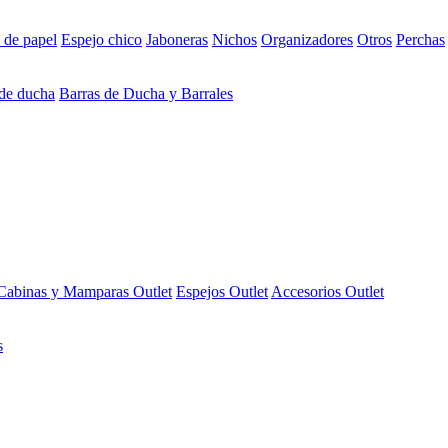
 de papel
Espejo chico
Jaboneras
Nichos
Organizadores
Otros
Perchas
 de ducha
Barras de Ducha y Barrales
Cabinas y Mamparas Outlet
Espejos Outlet
Accesorios Outlet
s