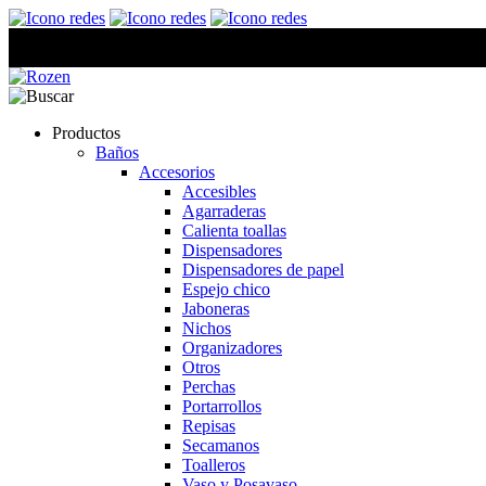
Productos
Baños
Accesorios
Accesibles
Agarraderas
Calienta toallas
Dispensadores
Dispensadores de papel
Espejo chico
Jaboneras
Nichos
Organizadores
Otros
Perchas
Portarrollos
Repisas
Secamanos
Toalleros
Vaso y Posavaso