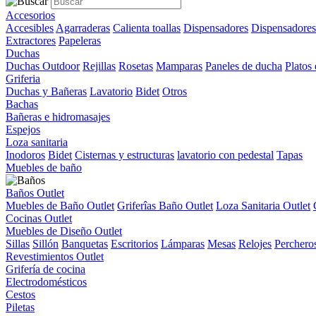
Accesorios
Accesibles
Agarraderas
Calienta toallas
Dispensadores
Dispensadores
Extractores
Papeleras
Duchas
Duchas Outdoor
Rejillas
Rosetas
Mamparas
Paneles de ducha
Platos
Griferia
Duchas y Bañeras
Lavatorio
Bidet
Otros
Bachas
Bañeras e hidromasajes
Espejos
Loza sanitaria
Inodoros
Bidet
Cisternas y estructuras
lavatorio con pedestal
Tapas
Muebles de baño
Baños Outlet
Muebles de Baño Outlet
Griferîas Baño Outlet
Loza Sanitaria Outlet
Cocinas Outlet
Muebles de Diseño Outlet
Sillas
Sillón
Banquetas
Escritorios
Lámparas
Mesas
Relojes
Perchero
Revestimientos Outlet
Grifería de cocina
Electrodomésticos
Cestos
Piletas