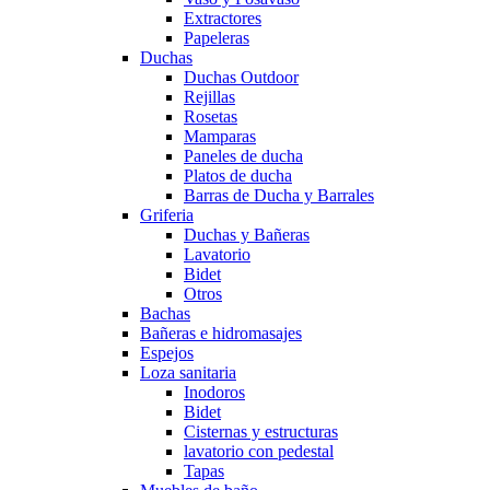
Extractores
Papeleras
Duchas
Duchas Outdoor
Rejillas
Rosetas
Mamparas
Paneles de ducha
Platos de ducha
Barras de Ducha y Barrales
Griferia
Duchas y Bañeras
Lavatorio
Bidet
Otros
Bachas
Bañeras e hidromasajes
Espejos
Loza sanitaria
Inodoros
Bidet
Cisternas y estructuras
lavatorio con pedestal
Tapas