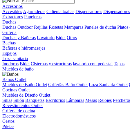
Accesorios
Accesibles
Agarraderas
Calienta toallas
Dispensadores
Dispensadores
Extractores
Papeleras
Duchas
Duchas Outdoor
Rejillas
Rosetas
Mamparas
Paneles de ducha
Platos
Griferia
Duchas y Bañeras
Lavatorio
Bidet
Otros
Bachas
Bañeras e hidromasajes
Espejos
Loza sanitaria
Inodoros
Bidet
Cisternas y estructuras
lavatorio con pedestal
Tapas
Muebles de baño
Baños Outlet
Muebles de Baño Outlet
Griferîas Baño Outlet
Loza Sanitaria Outlet
Cocinas Outlet
Muebles de Diseño Outlet
Sillas
Sillón
Banquetas
Escritorios
Lámparas
Mesas
Relojes
Perchero
Revestimientos Outlet
Grifería de cocina
Electrodomésticos
Cestos
Piletas