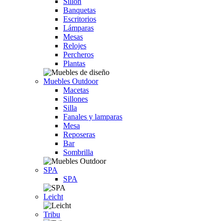
Sillón
Banquetas
Escritorios
Lámparas
Mesas
Relojes
Percheros
Plantas
Muebles Outdoor
Macetas
Sillones
Silla
Fanales y lamparas
Mesa
Reposeras
Bar
Sombrilla
SPA
SPA
Leicht
Tribu