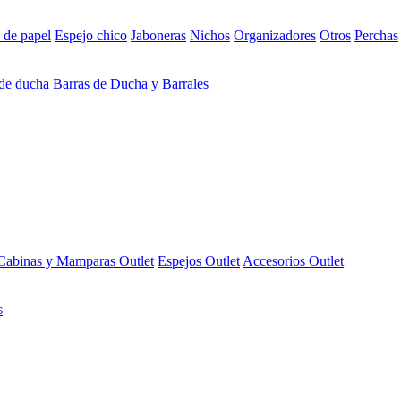
 de papel
Espejo chico
Jaboneras
Nichos
Organizadores
Otros
Perchas
 de ducha
Barras de Ducha y Barrales
Cabinas y Mamparas Outlet
Espejos Outlet
Accesorios Outlet
s