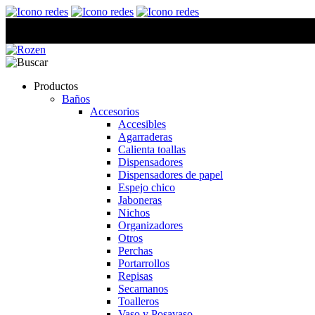
Productos
Baños
Accesorios
Accesibles
Agarraderas
Calienta toallas
Dispensadores
Dispensadores de papel
Espejo chico
Jaboneras
Nichos
Organizadores
Otros
Perchas
Portarrollos
Repisas
Secamanos
Toalleros
Vaso y Posavaso