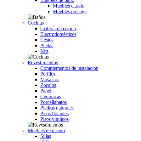
Muebles de baño
Muebles classic
Muebles prestige
Cocinas
Grifería de cocina
Electrodomésticos
Cestos
Piletas
Kits
Revestimientos
Complementos de instalación
Perfiles
Mosaicos
Zocalos
Panel
Cerámicas
Porcellanatos
Piedras naturales
Pisos flotantes
Pisos vinilicos
Muebles de diseño
Sillas