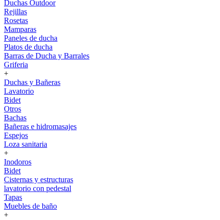
Duchas Outdoor
Rejillas
Rosetas
Mamparas
Paneles de ducha
Platos de ducha
Barras de Ducha y Barrales
Griferia
+
Duchas y Bañeras
Lavatorio
Bidet
Otros
Bachas
Bañeras e hidromasajes
Espejos
Loza sanitaria
+
Inodoros
Bidet
Cisternas y estructuras
lavatorio con pedestal
Tapas
Muebles de baño
+