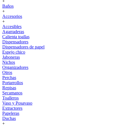
+
Baños
+
Accesorios
+
Accesibles
Agarraderas
Calienta toallas
Dispensadores
Dispensadores de papel
Espejo chico
Jaboneras
Nichos
Organizadores
Otros
Perchas
Portarrollos
Repisas
Secamanos
Toalleros
Vaso y Posavaso
Extractores
Papeleras
Duchas
+