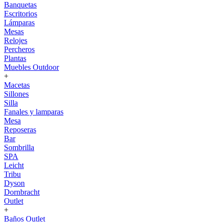
Banquetas
Escritorios
Lámparas
Mesas
Relojes
Percheros
Plantas
Muebles Outdoor
+
Macetas
Sillones
Silla
Fanales y lamparas
Mesa
Reposeras
Bar
Sombrilla
SPA
Leicht
Tribu
Dyson
Dornbracht
Outlet
+
Baños Outlet