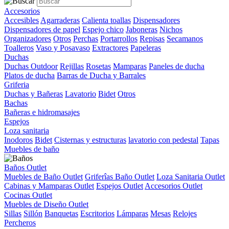
Accesorios
Accesibles
Agarraderas
Calienta toallas
Dispensadores
Dispensadores de papel
Espejo chico
Jaboneras
Nichos
Organizadores
Otros
Perchas
Portarrollos
Repisas
Secamanos
Toalleros
Vaso y Posavaso
Extractores
Papeleras
Duchas
Duchas Outdoor
Rejillas
Rosetas
Mamparas
Paneles de ducha
Platos de ducha
Barras de Ducha y Barrales
Griferia
Duchas y Bañeras
Lavatorio
Bidet
Otros
Bachas
Bañeras e hidromasajes
Espejos
Loza sanitaria
Inodoros
Bidet
Cisternas y estructuras
lavatorio con pedestal
Tapas
Muebles de baño
Baños Outlet
Muebles de Baño Outlet
Griferîas Baño Outlet
Loza Sanitaria Outlet
Cabinas y Mamparas Outlet
Espejos Outlet
Accesorios Outlet
Cocinas Outlet
Muebles de Diseño Outlet
Sillas
Sillón
Banquetas
Escritorios
Lámparas
Mesas
Relojes
Percheros