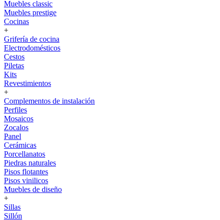
Muebles classic
Muebles prestige
Cocinas
+
Grifería de cocina
Electrodomésticos
Cestos
Piletas
Kits
Revestimientos
+
Complementos de instalación
Perfiles
Mosaicos
Zocalos
Panel
Cerámicas
Porcellanatos
Piedras naturales
Pisos flotantes
Pisos vinilicos
Muebles de diseño
+
Sillas
Sillón