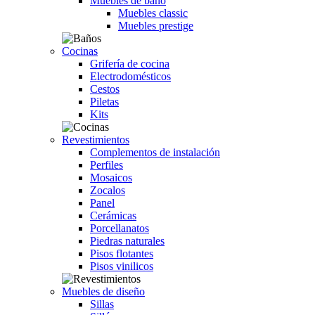
Muebles de baño
Muebles classic
Muebles prestige
Cocinas
Grifería de cocina
Electrodomésticos
Cestos
Piletas
Kits
Revestimientos
Complementos de instalación
Perfiles
Mosaicos
Zocalos
Panel
Cerámicas
Porcellanatos
Piedras naturales
Pisos flotantes
Pisos vinilicos
Muebles de diseño
Sillas