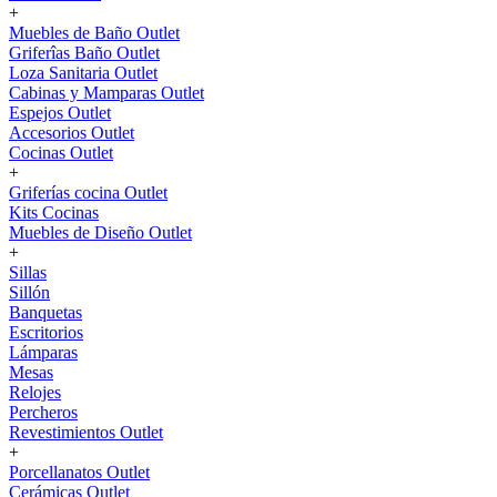
+
Muebles de Baño Outlet
Griferîas Baño Outlet
Loza Sanitaria Outlet
Cabinas y Mamparas Outlet
Espejos Outlet
Accesorios Outlet
Cocinas Outlet
+
Griferías cocina Outlet
Kits Cocinas
Muebles de Diseño Outlet
+
Sillas
Sillón
Banquetas
Escritorios
Lámparas
Mesas
Relojes
Percheros
Revestimientos Outlet
+
Porcellanatos Outlet
Cerámicas Outlet