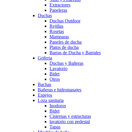
Extractores
Papeleras
Duchas
Duchas Outdoor
Rejillas
Rosetas
Mamparas
Paneles de ducha
Platos de ducha
Barras de Ducha y Barrales
Griferia
Duchas y Bañeras
Lavatorio
Bidet
Otros
Bachas
Bañeras e hidromasajes
Espejos
Loza sanitaria
Inodoros
Bidet
Cisternas y estructuras
lavatorio con pedestal
Tapas