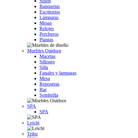
Sillón
Banquetas
Escritorios
Lámparas
Mesas
Relojes
Percheros
Plantas
Muebles Outdoor
Macetas
Sillones
Silla
Fanales y lamparas
Mesa
Reposeras
Bar
Sombrilla
SPA
SPA
Leicht
Tribu