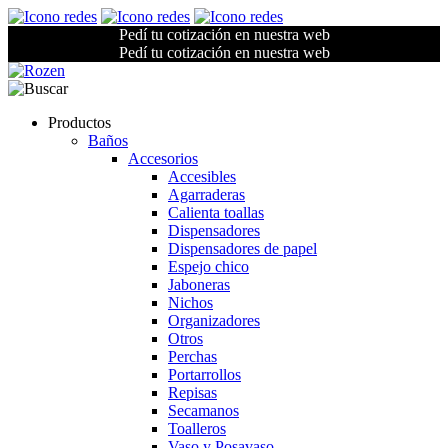
Pedí tu cotización en nuestra web
Pedí tu cotización en nuestra web
Productos
Baños
Accesorios
Accesibles
Agarraderas
Calienta toallas
Dispensadores
Dispensadores de papel
Espejo chico
Jaboneras
Nichos
Organizadores
Otros
Perchas
Portarrollos
Repisas
Secamanos
Toalleros
Vaso y Posavaso