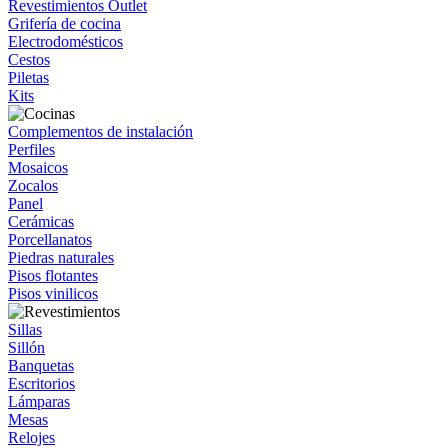
Revestimientos Outlet
Grifería de cocina
Electrodomésticos
Cestos
Piletas
Kits
Complementos de instalación
Perfiles
Mosaicos
Zocalos
Panel
Cerámicas
Porcellanatos
Piedras naturales
Pisos flotantes
Pisos vinilicos
Sillas
Sillón
Banquetas
Escritorios
Lámparas
Mesas
Relojes