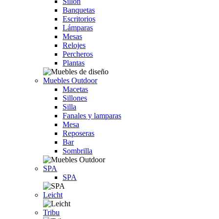
Sillón
Banquetas
Escritorios
Lámparas
Mesas
Relojes
Percheros
Plantas
Muebles Outdoor
Macetas
Sillones
Silla
Fanales y lamparas
Mesa
Reposeras
Bar
Sombrilla
SPA
SPA
Leicht
Tribu