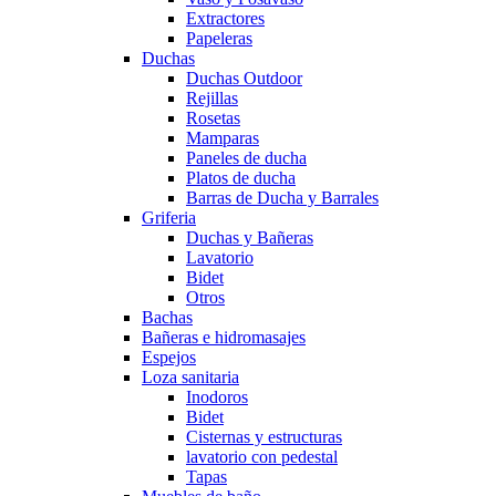
Extractores
Papeleras
Duchas
Duchas Outdoor
Rejillas
Rosetas
Mamparas
Paneles de ducha
Platos de ducha
Barras de Ducha y Barrales
Griferia
Duchas y Bañeras
Lavatorio
Bidet
Otros
Bachas
Bañeras e hidromasajes
Espejos
Loza sanitaria
Inodoros
Bidet
Cisternas y estructuras
lavatorio con pedestal
Tapas