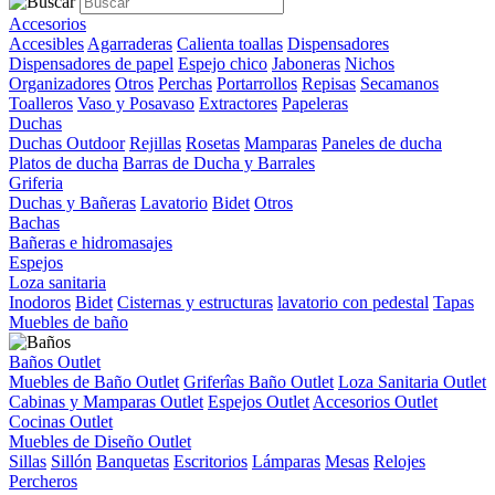
Accesorios
Accesibles
Agarraderas
Calienta toallas
Dispensadores
Dispensadores de papel
Espejo chico
Jaboneras
Nichos
Organizadores
Otros
Perchas
Portarrollos
Repisas
Secamanos
Toalleros
Vaso y Posavaso
Extractores
Papeleras
Duchas
Duchas Outdoor
Rejillas
Rosetas
Mamparas
Paneles de ducha
Platos de ducha
Barras de Ducha y Barrales
Griferia
Duchas y Bañeras
Lavatorio
Bidet
Otros
Bachas
Bañeras e hidromasajes
Espejos
Loza sanitaria
Inodoros
Bidet
Cisternas y estructuras
lavatorio con pedestal
Tapas
Muebles de baño
Baños Outlet
Muebles de Baño Outlet
Griferîas Baño Outlet
Loza Sanitaria Outlet
Cabinas y Mamparas Outlet
Espejos Outlet
Accesorios Outlet
Cocinas Outlet
Muebles de Diseño Outlet
Sillas
Sillón
Banquetas
Escritorios
Lámparas
Mesas
Relojes
Percheros