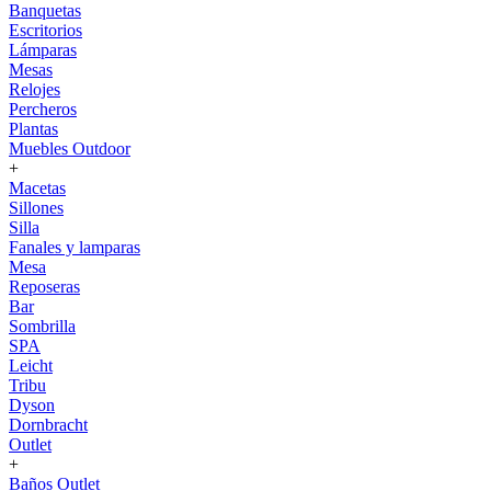
Banquetas
Escritorios
Lámparas
Mesas
Relojes
Percheros
Plantas
Muebles Outdoor
+
Macetas
Sillones
Silla
Fanales y lamparas
Mesa
Reposeras
Bar
Sombrilla
SPA
Leicht
Tribu
Dyson
Dornbracht
Outlet
+
Baños Outlet