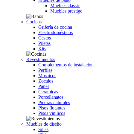
Muebles de baño
Muebles classic
Muebles prestige
Cocinas
Grifería de cocina
Electrodomésticos
Cestos
Piletas
Kits
Revestimientos
Complementos de instalación
Perfiles
Mosaicos
Zocalos
Panel
Cerámicas
Porcellanatos
Piedras naturales
Pisos flotantes
Pisos vinilicos
Muebles de diseño
Sillas