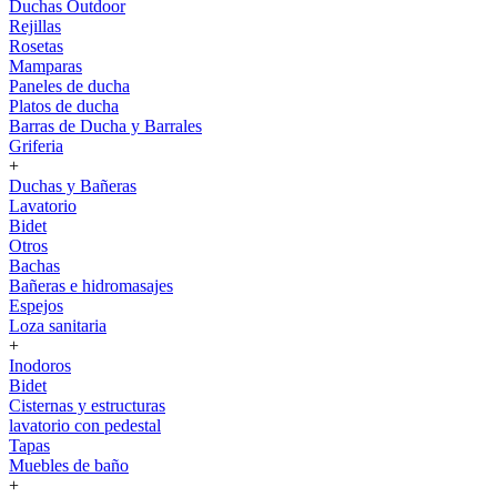
Duchas Outdoor
Rejillas
Rosetas
Mamparas
Paneles de ducha
Platos de ducha
Barras de Ducha y Barrales
Griferia
+
Duchas y Bañeras
Lavatorio
Bidet
Otros
Bachas
Bañeras e hidromasajes
Espejos
Loza sanitaria
+
Inodoros
Bidet
Cisternas y estructuras
lavatorio con pedestal
Tapas
Muebles de baño
+