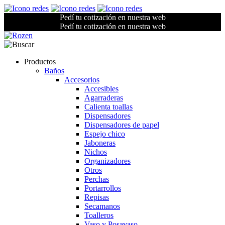
Pedí tu cotización en nuestra web
Pedí tu cotización en nuestra web
Productos
Baños
Accesorios
Accesibles
Agarraderas
Calienta toallas
Dispensadores
Dispensadores de papel
Espejo chico
Jaboneras
Nichos
Organizadores
Otros
Perchas
Portarrollos
Repisas
Secamanos
Toalleros
Vaso y Posavaso