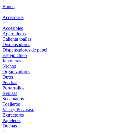
+
Baños
+
Accesorios
+
Accesibles
Agarraderas
Calienta toallas
Dispensadores
Dispensadores de papel
Espejo chico
Jaboneras
Nichos
Organizadores
Otros
Perchas
Portarrollos
Repisas
Secamanos
Toalleros
Vaso y Posavaso
Extractores
Papeleras
Duchas
+