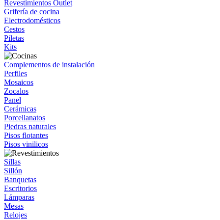
Revestimientos Outlet
Grifería de cocina
Electrodomésticos
Cestos
Piletas
Kits
Complementos de instalación
Perfiles
Mosaicos
Zocalos
Panel
Cerámicas
Porcellanatos
Piedras naturales
Pisos flotantes
Pisos vinilicos
Sillas
Sillón
Banquetas
Escritorios
Lámparas
Mesas
Relojes