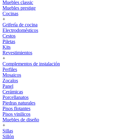
Muebles classic
Muebles prestige
Cocinas
+
Grifería de cocina
Electrodomésticos
Cestos
Piletas
Kits
Revestimientos
+
Complementos de instalación
Perfiles
Mosaicos
Zocalos
Panel
Cerámicas
Porcellanatos
Piedras naturales
Pisos flotantes
Pisos vinilicos
Muebles de diseño
+
Sillas
Sillón