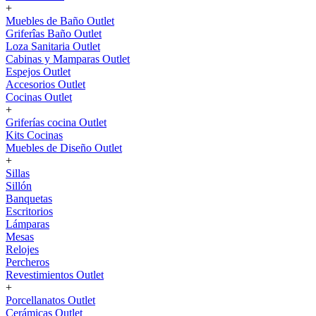
+
Muebles de Baño Outlet
Griferîas Baño Outlet
Loza Sanitaria Outlet
Cabinas y Mamparas Outlet
Espejos Outlet
Accesorios Outlet
Cocinas Outlet
+
Griferías cocina Outlet
Kits Cocinas
Muebles de Diseño Outlet
+
Sillas
Sillón
Banquetas
Escritorios
Lámparas
Mesas
Relojes
Percheros
Revestimientos Outlet
+
Porcellanatos Outlet
Cerámicas Outlet