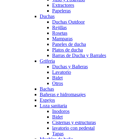
Extractores
Papeleras
Duchas
Duchas Outdoor
Rejillas
Rosetas
Mamparas
Paneles de ducha
Platos de ducha
Barras de Ducha y Barrales
Griferia
Duchas y Bañeras
Lavatorio
Bidet
Otros
Bachas
Bañeras e hidromasajes
Espejos
Loza sanitaria
Inodoros
Bidet
Cisternas y estructuras
lavatorio con pedestal
Tapas