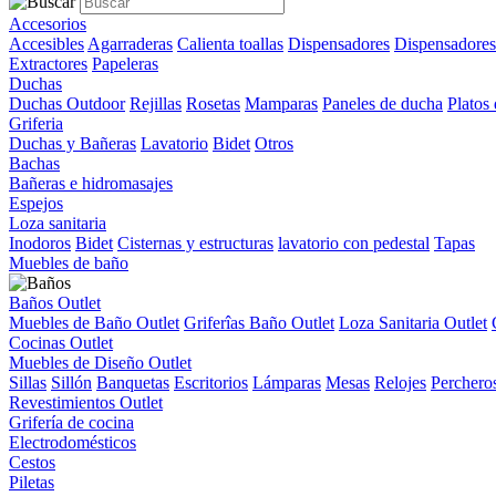
Accesorios
Accesibles
Agarraderas
Calienta toallas
Dispensadores
Dispensadores
Extractores
Papeleras
Duchas
Duchas Outdoor
Rejillas
Rosetas
Mamparas
Paneles de ducha
Platos
Griferia
Duchas y Bañeras
Lavatorio
Bidet
Otros
Bachas
Bañeras e hidromasajes
Espejos
Loza sanitaria
Inodoros
Bidet
Cisternas y estructuras
lavatorio con pedestal
Tapas
Muebles de baño
Baños Outlet
Muebles de Baño Outlet
Griferîas Baño Outlet
Loza Sanitaria Outlet
Cocinas Outlet
Muebles de Diseño Outlet
Sillas
Sillón
Banquetas
Escritorios
Lámparas
Mesas
Relojes
Perchero
Revestimientos Outlet
Grifería de cocina
Electrodomésticos
Cestos
Piletas