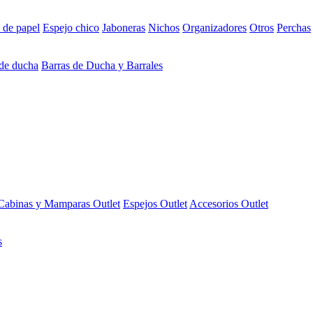
 de papel
Espejo chico
Jaboneras
Nichos
Organizadores
Otros
Perchas
 de ducha
Barras de Ducha y Barrales
Cabinas y Mamparas Outlet
Espejos Outlet
Accesorios Outlet
s