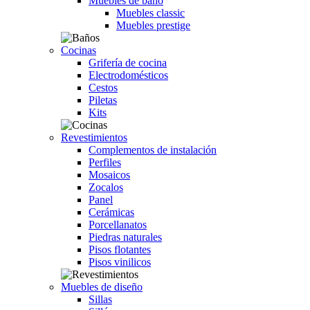
Muebles de baño
Muebles classic
Muebles prestige
Cocinas
Grifería de cocina
Electrodomésticos
Cestos
Piletas
Kits
Revestimientos
Complementos de instalación
Perfiles
Mosaicos
Zocalos
Panel
Cerámicas
Porcellanatos
Piedras naturales
Pisos flotantes
Pisos vinilicos
Muebles de diseño
Sillas