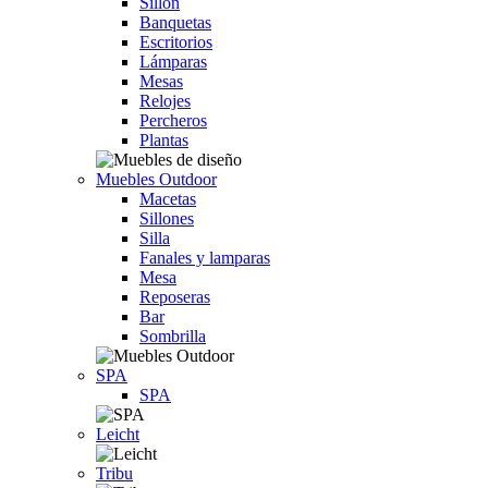
Sillón
Banquetas
Escritorios
Lámparas
Mesas
Relojes
Percheros
Plantas
Muebles Outdoor
Macetas
Sillones
Silla
Fanales y lamparas
Mesa
Reposeras
Bar
Sombrilla
SPA
SPA
Leicht
Tribu