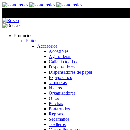
Productos
Baños
Accesorios
Accesibles
Agarraderas
Calienta toallas
Dispensadores
Dispensadores de papel
Espejo chico
Jaboneras
Nichos
Organizadores
Otros
Perchas
Portarrollos
Repisas
Secamanos
Toalleros
Vaso y Posavaso