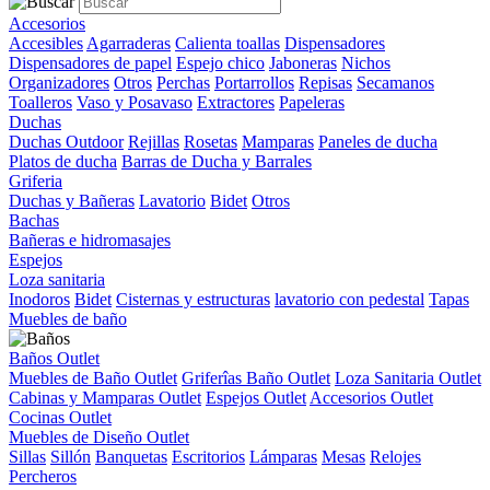
Accesorios
Accesibles
Agarraderas
Calienta toallas
Dispensadores
Dispensadores de papel
Espejo chico
Jaboneras
Nichos
Organizadores
Otros
Perchas
Portarrollos
Repisas
Secamanos
Toalleros
Vaso y Posavaso
Extractores
Papeleras
Duchas
Duchas Outdoor
Rejillas
Rosetas
Mamparas
Paneles de ducha
Platos de ducha
Barras de Ducha y Barrales
Griferia
Duchas y Bañeras
Lavatorio
Bidet
Otros
Bachas
Bañeras e hidromasajes
Espejos
Loza sanitaria
Inodoros
Bidet
Cisternas y estructuras
lavatorio con pedestal
Tapas
Muebles de baño
Baños Outlet
Muebles de Baño Outlet
Griferîas Baño Outlet
Loza Sanitaria Outlet
Cabinas y Mamparas Outlet
Espejos Outlet
Accesorios Outlet
Cocinas Outlet
Muebles de Diseño Outlet
Sillas
Sillón
Banquetas
Escritorios
Lámparas
Mesas
Relojes
Percheros