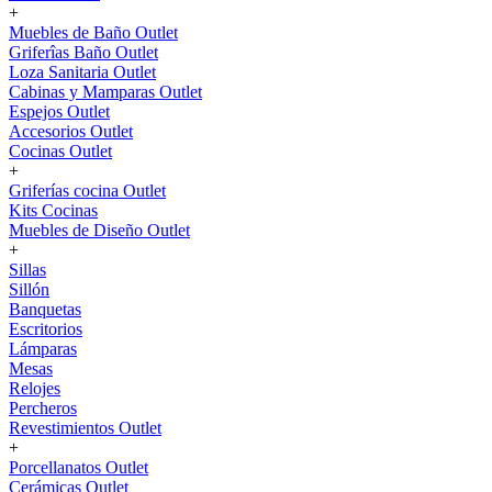
+
Muebles de Baño Outlet
Griferîas Baño Outlet
Loza Sanitaria Outlet
Cabinas y Mamparas Outlet
Espejos Outlet
Accesorios Outlet
Cocinas Outlet
+
Griferías cocina Outlet
Kits Cocinas
Muebles de Diseño Outlet
+
Sillas
Sillón
Banquetas
Escritorios
Lámparas
Mesas
Relojes
Percheros
Revestimientos Outlet
+
Porcellanatos Outlet
Cerámicas Outlet