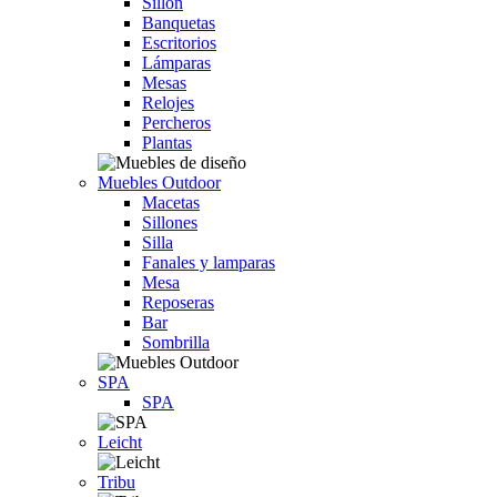
Sillón
Banquetas
Escritorios
Lámparas
Mesas
Relojes
Percheros
Plantas
Muebles Outdoor
Macetas
Sillones
Silla
Fanales y lamparas
Mesa
Reposeras
Bar
Sombrilla
SPA
SPA
Leicht
Tribu