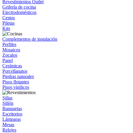
Revestimientos Outlet
Grifería de cocina
Electrodomésticos
Cestos
Piletas
Kits
Complementos de instalación
Perfiles
Mosaicos
Zocalos
Panel
Cerámicas
Porcellanatos
Piedras naturales
Pisos flotantes
Pisos vinilicos
Sillas
Sillón
Banquetas
Escritorios
Lámparas
Mesas
Relojes