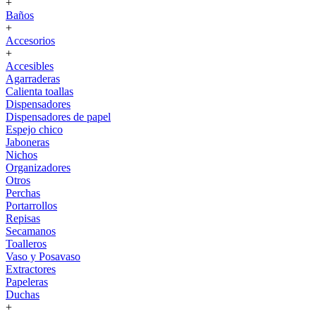
+
Baños
+
Accesorios
+
Accesibles
Agarraderas
Calienta toallas
Dispensadores
Dispensadores de papel
Espejo chico
Jaboneras
Nichos
Organizadores
Otros
Perchas
Portarrollos
Repisas
Secamanos
Toalleros
Vaso y Posavaso
Extractores
Papeleras
Duchas
+