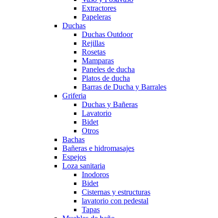
Extractores
Papeleras
Duchas
Duchas Outdoor
Rejillas
Rosetas
Mamparas
Paneles de ducha
Platos de ducha
Barras de Ducha y Barrales
Griferia
Duchas y Bañeras
Lavatorio
Bidet
Otros
Bachas
Bañeras e hidromasajes
Espejos
Loza sanitaria
Inodoros
Bidet
Cisternas y estructuras
lavatorio con pedestal
Tapas