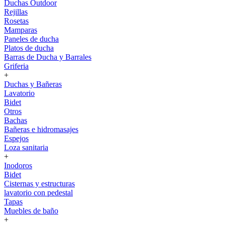
Duchas Outdoor
Rejillas
Rosetas
Mamparas
Paneles de ducha
Platos de ducha
Barras de Ducha y Barrales
Griferia
+
Duchas y Bañeras
Lavatorio
Bidet
Otros
Bachas
Bañeras e hidromasajes
Espejos
Loza sanitaria
+
Inodoros
Bidet
Cisternas y estructuras
lavatorio con pedestal
Tapas
Muebles de baño
+