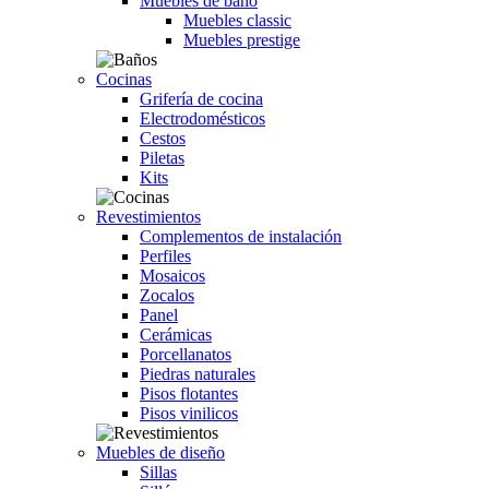
Muebles de baño
Muebles classic
Muebles prestige
Cocinas
Grifería de cocina
Electrodomésticos
Cestos
Piletas
Kits
Revestimientos
Complementos de instalación
Perfiles
Mosaicos
Zocalos
Panel
Cerámicas
Porcellanatos
Piedras naturales
Pisos flotantes
Pisos vinilicos
Muebles de diseño
Sillas