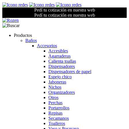
Pedí tu cotización en nuestra web
Pedí tu cotización en nuestra web
Productos
Baños
Accesorios
Accesibles
Agarraderas
Calienta toallas
Dispensadores
Dispensadores de papel
Espejo chico
Jaboneras
Nichos
Organizadores
Otros
Perchas
Portarrollos
Repisas
Secamanos
Toalleros
Vaso y Posavaso