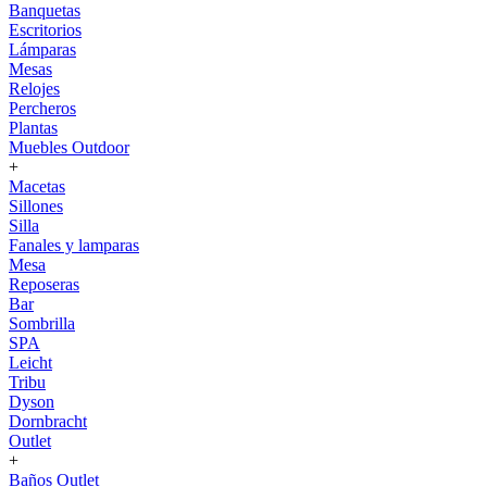
Banquetas
Escritorios
Lámparas
Mesas
Relojes
Percheros
Plantas
Muebles Outdoor
+
Macetas
Sillones
Silla
Fanales y lamparas
Mesa
Reposeras
Bar
Sombrilla
SPA
Leicht
Tribu
Dyson
Dornbracht
Outlet
+
Baños Outlet