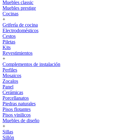
Muebles classic
Muebles prestige
Cocinas
+
Grifería de cocina
Electrodomésticos
Cestos
Piletas
Kits
Revestimientos
+
Complementos de instalación
Perfiles
Mosaicos
Zocalos
Panel
Cerámicas
Porcellanatos
Piedras naturales
Pisos flotantes
Pisos vinilicos
Muebles de diseño
+
Sillas
Sillón