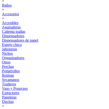
+
Baños
+
Accesorios
+
Accesibles
Agarraderas
Calienta toallas
Dispensadores
Dispensadores de papel
Espejo chico
Jaboneras
Nichos
Organizadores
Otros
Perchas
Portarrollos
Repisas
Secamanos
Toalleros
Vaso y Posavaso
Extractores
Papeleras
Duchas
+