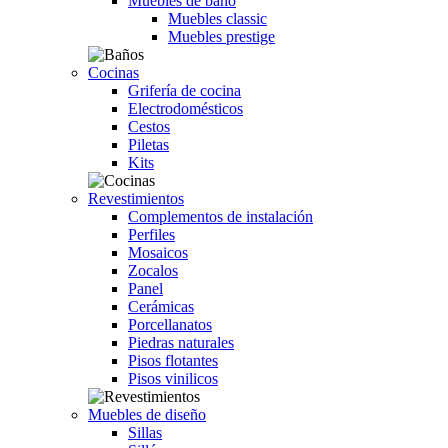
Muebles de baño
Muebles classic
Muebles prestige
Cocinas
Grifería de cocina
Electrodomésticos
Cestos
Piletas
Kits
Revestimientos
Complementos de instalación
Perfiles
Mosaicos
Zocalos
Panel
Cerámicas
Porcellanatos
Piedras naturales
Pisos flotantes
Pisos vinilicos
Muebles de diseño
Sillas