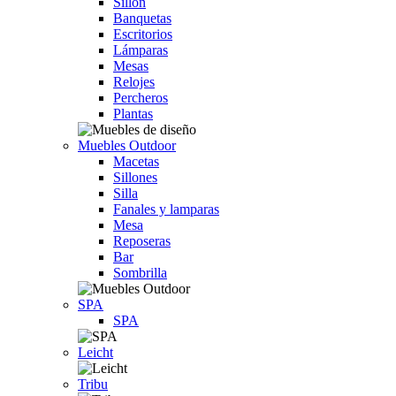
Sillón
Banquetas
Escritorios
Lámparas
Mesas
Relojes
Percheros
Plantas
Muebles Outdoor
Macetas
Sillones
Silla
Fanales y lamparas
Mesa
Reposeras
Bar
Sombrilla
SPA
SPA
Leicht
Tribu