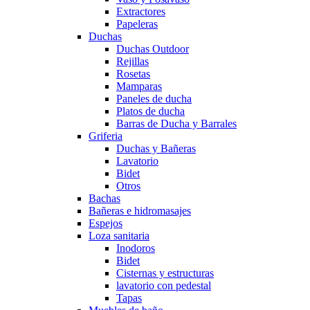
Extractores
Papeleras
Duchas
Duchas Outdoor
Rejillas
Rosetas
Mamparas
Paneles de ducha
Platos de ducha
Barras de Ducha y Barrales
Griferia
Duchas y Bañeras
Lavatorio
Bidet
Otros
Bachas
Bañeras e hidromasajes
Espejos
Loza sanitaria
Inodoros
Bidet
Cisternas y estructuras
lavatorio con pedestal
Tapas