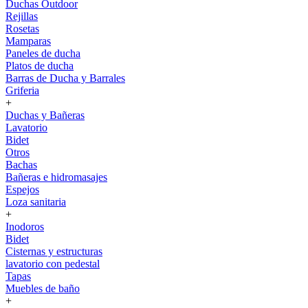
Duchas Outdoor
Rejillas
Rosetas
Mamparas
Paneles de ducha
Platos de ducha
Barras de Ducha y Barrales
Griferia
+
Duchas y Bañeras
Lavatorio
Bidet
Otros
Bachas
Bañeras e hidromasajes
Espejos
Loza sanitaria
+
Inodoros
Bidet
Cisternas y estructuras
lavatorio con pedestal
Tapas
Muebles de baño
+