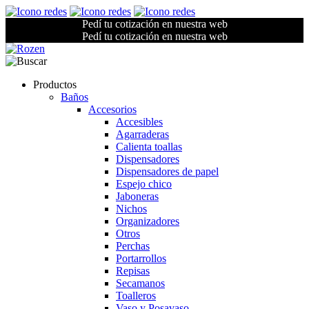
Pedí tu cotización en nuestra web
Pedí tu cotización en nuestra web
Productos
Baños
Accesorios
Accesibles
Agarraderas
Calienta toallas
Dispensadores
Dispensadores de papel
Espejo chico
Jaboneras
Nichos
Organizadores
Otros
Perchas
Portarrollos
Repisas
Secamanos
Toalleros
Vaso y Posavaso