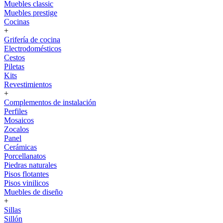
Muebles classic
Muebles prestige
Cocinas
+
Grifería de cocina
Electrodomésticos
Cestos
Piletas
Kits
Revestimientos
+
Complementos de instalación
Perfiles
Mosaicos
Zocalos
Panel
Cerámicas
Porcellanatos
Piedras naturales
Pisos flotantes
Pisos vinilicos
Muebles de diseño
+
Sillas
Sillón