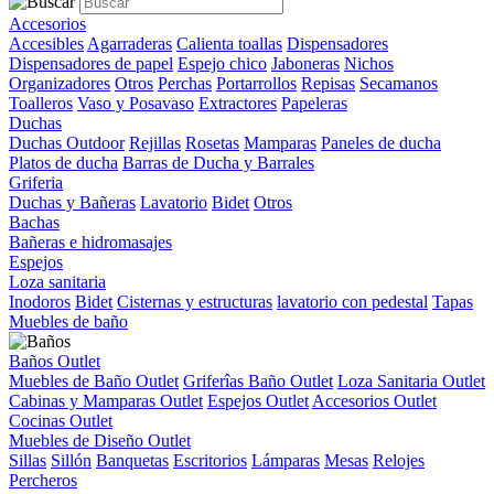
Accesorios
Accesibles
Agarraderas
Calienta toallas
Dispensadores
Dispensadores de papel
Espejo chico
Jaboneras
Nichos
Organizadores
Otros
Perchas
Portarrollos
Repisas
Secamanos
Toalleros
Vaso y Posavaso
Extractores
Papeleras
Duchas
Duchas Outdoor
Rejillas
Rosetas
Mamparas
Paneles de ducha
Platos de ducha
Barras de Ducha y Barrales
Griferia
Duchas y Bañeras
Lavatorio
Bidet
Otros
Bachas
Bañeras e hidromasajes
Espejos
Loza sanitaria
Inodoros
Bidet
Cisternas y estructuras
lavatorio con pedestal
Tapas
Muebles de baño
Baños Outlet
Muebles de Baño Outlet
Griferîas Baño Outlet
Loza Sanitaria Outlet
Cabinas y Mamparas Outlet
Espejos Outlet
Accesorios Outlet
Cocinas Outlet
Muebles de Diseño Outlet
Sillas
Sillón
Banquetas
Escritorios
Lámparas
Mesas
Relojes
Percheros