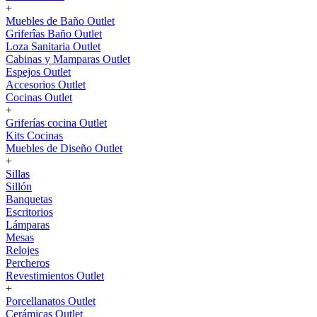
+
Muebles de Baño Outlet
Griferîas Baño Outlet
Loza Sanitaria Outlet
Cabinas y Mamparas Outlet
Espejos Outlet
Accesorios Outlet
Cocinas Outlet
+
Griferías cocina Outlet
Kits Cocinas
Muebles de Diseño Outlet
+
Sillas
Sillón
Banquetas
Escritorios
Lámparas
Mesas
Relojes
Percheros
Revestimientos Outlet
+
Porcellanatos Outlet
Cerámicas Outlet