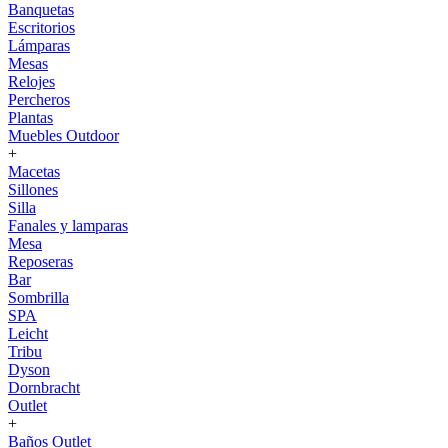
Banquetas
Escritorios
Lámparas
Mesas
Relojes
Percheros
Plantas
Muebles Outdoor
+
Macetas
Sillones
Silla
Fanales y lamparas
Mesa
Reposeras
Bar
Sombrilla
SPA
Leicht
Tribu
Dyson
Dornbracht
Outlet
+
Baños Outlet