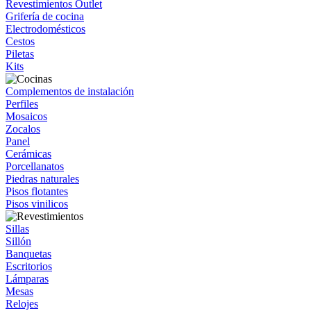
Revestimientos Outlet
Grifería de cocina
Electrodomésticos
Cestos
Piletas
Kits
Complementos de instalación
Perfiles
Mosaicos
Zocalos
Panel
Cerámicas
Porcellanatos
Piedras naturales
Pisos flotantes
Pisos vinilicos
Sillas
Sillón
Banquetas
Escritorios
Lámparas
Mesas
Relojes