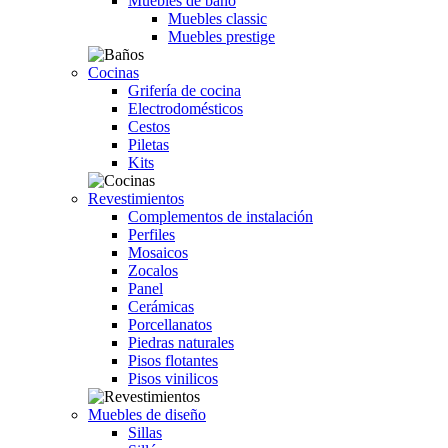
Muebles de baño
Muebles classic
Muebles prestige
Cocinas
Grifería de cocina
Electrodomésticos
Cestos
Piletas
Kits
Revestimientos
Complementos de instalación
Perfiles
Mosaicos
Zocalos
Panel
Cerámicas
Porcellanatos
Piedras naturales
Pisos flotantes
Pisos vinilicos
Muebles de diseño
Sillas