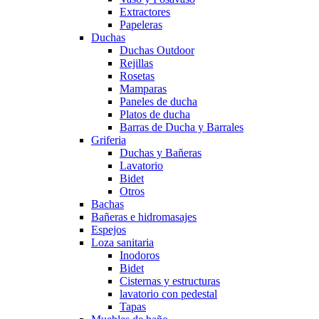
Extractores
Papeleras
Duchas
Duchas Outdoor
Rejillas
Rosetas
Mamparas
Paneles de ducha
Platos de ducha
Barras de Ducha y Barrales
Griferia
Duchas y Bañeras
Lavatorio
Bidet
Otros
Bachas
Bañeras e hidromasajes
Espejos
Loza sanitaria
Inodoros
Bidet
Cisternas y estructuras
lavatorio con pedestal
Tapas