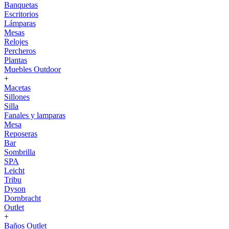
Banquetas
Escritorios
Lámparas
Mesas
Relojes
Percheros
Plantas
Muebles Outdoor
+
Macetas
Sillones
Silla
Fanales y lamparas
Mesa
Reposeras
Bar
Sombrilla
SPA
Leicht
Tribu
Dyson
Dornbracht
Outlet
+
Baños Outlet