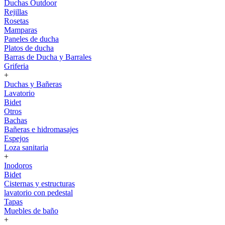
Duchas Outdoor
Rejillas
Rosetas
Mamparas
Paneles de ducha
Platos de ducha
Barras de Ducha y Barrales
Griferia
+
Duchas y Bañeras
Lavatorio
Bidet
Otros
Bachas
Bañeras e hidromasajes
Espejos
Loza sanitaria
+
Inodoros
Bidet
Cisternas y estructuras
lavatorio con pedestal
Tapas
Muebles de baño
+