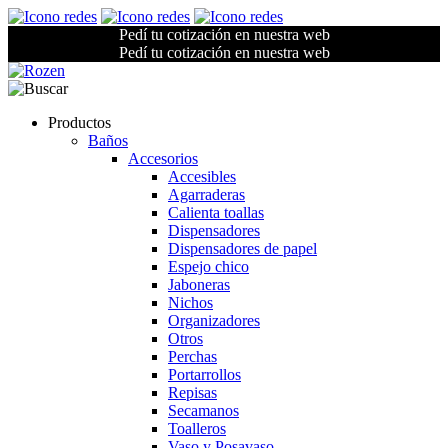
Pedí tu cotización en nuestra web
Pedí tu cotización en nuestra web
Productos
Baños
Accesorios
Accesibles
Agarraderas
Calienta toallas
Dispensadores
Dispensadores de papel
Espejo chico
Jaboneras
Nichos
Organizadores
Otros
Perchas
Portarrollos
Repisas
Secamanos
Toalleros
Vaso y Posavaso