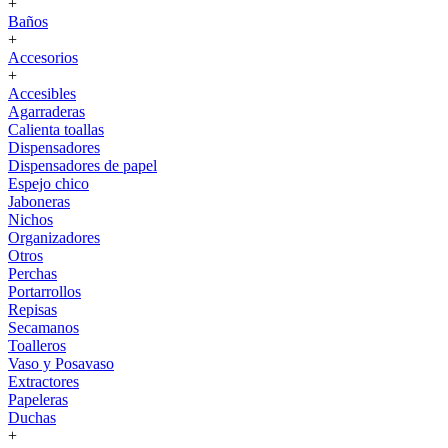
+
Baños
+
Accesorios
+
Accesibles
Agarraderas
Calienta toallas
Dispensadores
Dispensadores de papel
Espejo chico
Jaboneras
Nichos
Organizadores
Otros
Perchas
Portarrollos
Repisas
Secamanos
Toalleros
Vaso y Posavaso
Extractores
Papeleras
Duchas
+