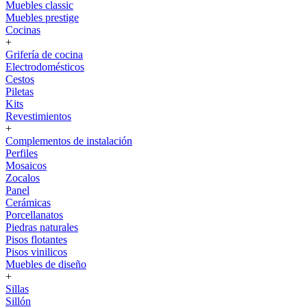
Muebles classic
Muebles prestige
Cocinas
+
Grifería de cocina
Electrodomésticos
Cestos
Piletas
Kits
Revestimientos
+
Complementos de instalación
Perfiles
Mosaicos
Zocalos
Panel
Cerámicas
Porcellanatos
Piedras naturales
Pisos flotantes
Pisos vinilicos
Muebles de diseño
+
Sillas
Sillón