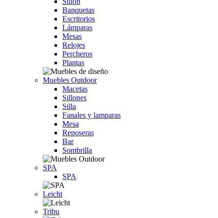
Sillón
Banquetas
Escritorios
Lámparas
Mesas
Relojes
Percheros
Plantas
Muebles Outdoor
Macetas
Sillones
Silla
Fanales y lamparas
Mesa
Reposeras
Bar
Sombrilla
SPA
SPA
Leicht
Tribu