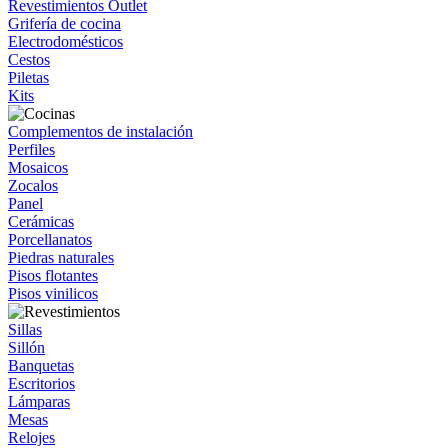
Revestimientos Outlet
Grifería de cocina
Electrodomésticos
Cestos
Piletas
Kits
Complementos de instalación
Perfiles
Mosaicos
Zocalos
Panel
Cerámicas
Porcellanatos
Piedras naturales
Pisos flotantes
Pisos vinilicos
Sillas
Sillón
Banquetas
Escritorios
Lámparas
Mesas
Relojes