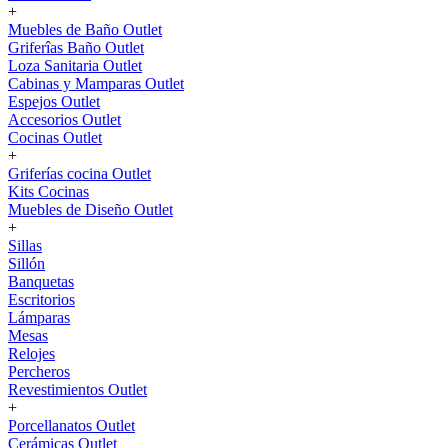
+
Muebles de Baño Outlet
Griferîas Baño Outlet
Loza Sanitaria Outlet
Cabinas y Mamparas Outlet
Espejos Outlet
Accesorios Outlet
Cocinas Outlet
+
Griferías cocina Outlet
Kits Cocinas
Muebles de Diseño Outlet
+
Sillas
Sillón
Banquetas
Escritorios
Lámparas
Mesas
Relojes
Percheros
Revestimientos Outlet
+
Porcellanatos Outlet
Cerámicas Outlet