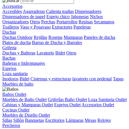
Accesorios
Accesibles
Agarraderas
Calienta toallas
Dispensadores
Dispensadores de papel
Espejo chico
Jaboneras
Nichos
Organizadores
Otros
Perchas
Portarrollos
Repisas
Secamanos
Toalleros
Vaso y Posavaso
Extractores
Papeleras
Duchas
Duchas Outdoor
Rejillas
Rosetas
Mamparas
Paneles de ducha
Platos de ducha
Barras de Ducha y Barrales
Griferia
Duchas y Bañeras
Lavatorio
Bidet
Otros
Bachas
Bañeras e hidromasajes
Espejos
Loza sanitaria
Inodoros
Bidet
Cisternas y estructuras
lavatorio con pedestal
Tapas
Muebles de baño
Baños Outlet
Muebles de Baño Outlet
Griferîas Baño Outlet
Loza Sanitaria Outlet
Cabinas y Mamparas Outlet
Espejos Outlet
Accesorios Outlet
Cocinas Outlet
Muebles de Diseño Outlet
Sillas
Sillón
Banquetas
Escritorios
Lámparas
Mesas
Relojes
Percheros