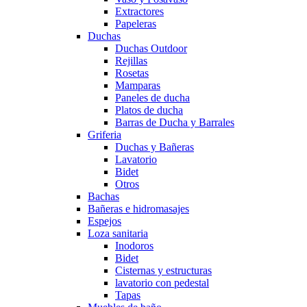
Extractores
Papeleras
Duchas
Duchas Outdoor
Rejillas
Rosetas
Mamparas
Paneles de ducha
Platos de ducha
Barras de Ducha y Barrales
Griferia
Duchas y Bañeras
Lavatorio
Bidet
Otros
Bachas
Bañeras e hidromasajes
Espejos
Loza sanitaria
Inodoros
Bidet
Cisternas y estructuras
lavatorio con pedestal
Tapas