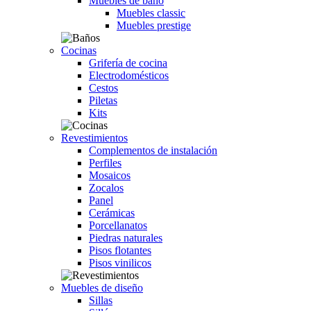
Muebles de baño
Muebles classic
Muebles prestige
Cocinas
Grifería de cocina
Electrodomésticos
Cestos
Piletas
Kits
Revestimientos
Complementos de instalación
Perfiles
Mosaicos
Zocalos
Panel
Cerámicas
Porcellanatos
Piedras naturales
Pisos flotantes
Pisos vinilicos
Muebles de diseño
Sillas