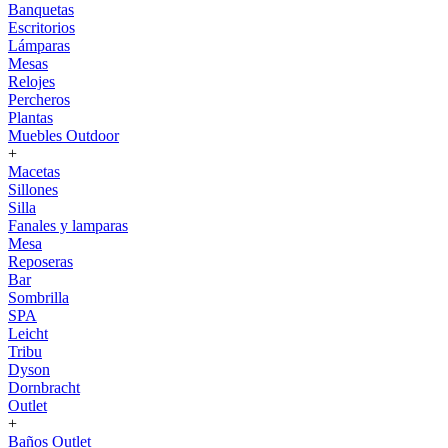
Banquetas
Escritorios
Lámparas
Mesas
Relojes
Percheros
Plantas
Muebles Outdoor
+
Macetas
Sillones
Silla
Fanales y lamparas
Mesa
Reposeras
Bar
Sombrilla
SPA
Leicht
Tribu
Dyson
Dornbracht
Outlet
+
Baños Outlet