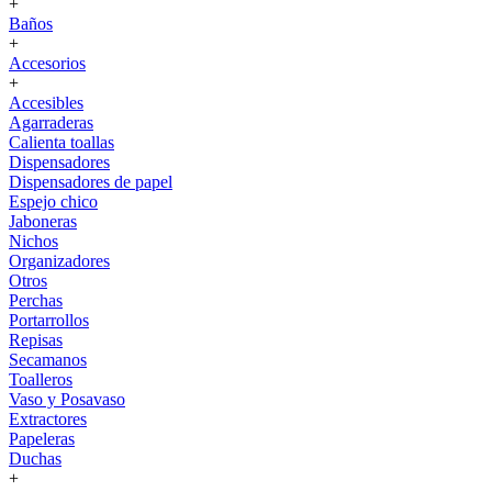
+
Baños
+
Accesorios
+
Accesibles
Agarraderas
Calienta toallas
Dispensadores
Dispensadores de papel
Espejo chico
Jaboneras
Nichos
Organizadores
Otros
Perchas
Portarrollos
Repisas
Secamanos
Toalleros
Vaso y Posavaso
Extractores
Papeleras
Duchas
+