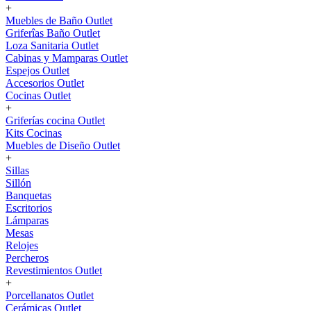
+
Muebles de Baño Outlet
Griferîas Baño Outlet
Loza Sanitaria Outlet
Cabinas y Mamparas Outlet
Espejos Outlet
Accesorios Outlet
Cocinas Outlet
+
Griferías cocina Outlet
Kits Cocinas
Muebles de Diseño Outlet
+
Sillas
Sillón
Banquetas
Escritorios
Lámparas
Mesas
Relojes
Percheros
Revestimientos Outlet
+
Porcellanatos Outlet
Cerámicas Outlet