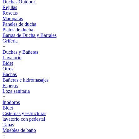
Duchas Outdoor
Rejillas
Rosetas
Mamparas
Paneles de ducha
Platos de ducha
Barras de Ducha y Barrales
Griferia
+
Duchas y Bañeras
Lavatorio
Bidet
Otros
Bachas
Bañeras e hidromasajes
Espejos
Loza sanitaria
+
Inodoros
Bidet
Cisternas y estructuras
lavatorio con pedestal
Tapas
Muebles de baño
+