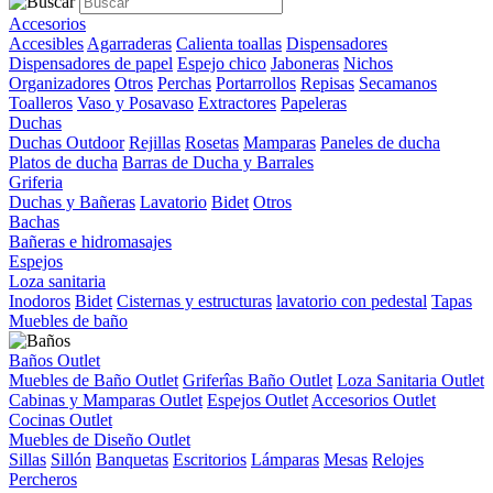
Accesorios
Accesibles
Agarraderas
Calienta toallas
Dispensadores
Dispensadores de papel
Espejo chico
Jaboneras
Nichos
Organizadores
Otros
Perchas
Portarrollos
Repisas
Secamanos
Toalleros
Vaso y Posavaso
Extractores
Papeleras
Duchas
Duchas Outdoor
Rejillas
Rosetas
Mamparas
Paneles de ducha
Platos de ducha
Barras de Ducha y Barrales
Griferia
Duchas y Bañeras
Lavatorio
Bidet
Otros
Bachas
Bañeras e hidromasajes
Espejos
Loza sanitaria
Inodoros
Bidet
Cisternas y estructuras
lavatorio con pedestal
Tapas
Muebles de baño
Baños Outlet
Muebles de Baño Outlet
Griferîas Baño Outlet
Loza Sanitaria Outlet
Cabinas y Mamparas Outlet
Espejos Outlet
Accesorios Outlet
Cocinas Outlet
Muebles de Diseño Outlet
Sillas
Sillón
Banquetas
Escritorios
Lámparas
Mesas
Relojes
Percheros