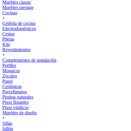
Muebles classic
Muebles prestige
Cocinas
+
Grifería de cocina
Electrodomésticos
Cestos
Piletas
Kits
Revestimientos
+
Complementos de instalación
Perfiles
Mosaicos
Zocalos
Panel
Cerámicas
Porcellanatos
Piedras naturales
Pisos flotantes
Pisos vinilicos
Muebles de diseño
+
Sillas
Sillón