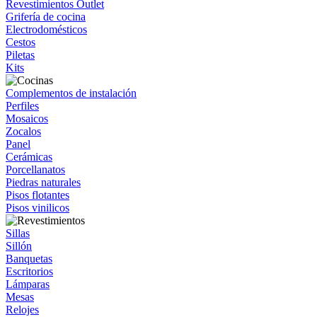
Revestimientos Outlet
Grifería de cocina
Electrodomésticos
Cestos
Piletas
Kits
Complementos de instalación
Perfiles
Mosaicos
Zocalos
Panel
Cerámicas
Porcellanatos
Piedras naturales
Pisos flotantes
Pisos vinilicos
Sillas
Sillón
Banquetas
Escritorios
Lámparas
Mesas
Relojes