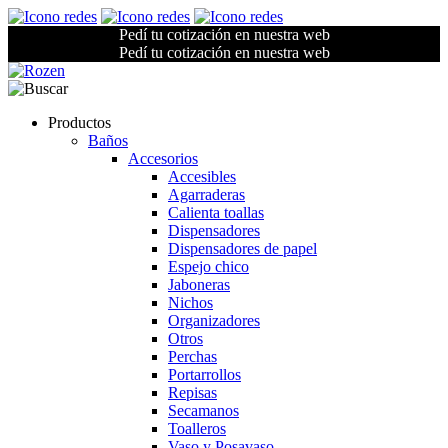
Pedí tu cotización en nuestra web
Pedí tu cotización en nuestra web
Productos
Baños
Accesorios
Accesibles
Agarraderas
Calienta toallas
Dispensadores
Dispensadores de papel
Espejo chico
Jaboneras
Nichos
Organizadores
Otros
Perchas
Portarrollos
Repisas
Secamanos
Toalleros
Vaso y Posavaso