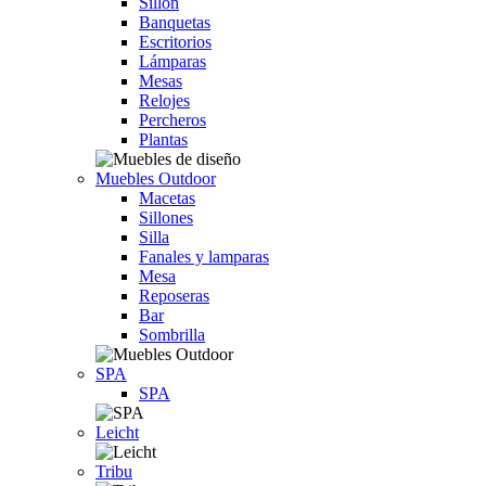
Sillón
Banquetas
Escritorios
Lámparas
Mesas
Relojes
Percheros
Plantas
Muebles Outdoor
Macetas
Sillones
Silla
Fanales y lamparas
Mesa
Reposeras
Bar
Sombrilla
SPA
SPA
Leicht
Tribu