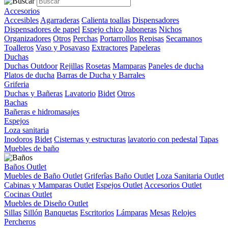
Accesorios
Accesibles
Agarraderas
Calienta toallas
Dispensadores
Dispensadores de papel
Espejo chico
Jaboneras
Nichos
Organizadores
Otros
Perchas
Portarrollos
Repisas
Secamanos
Toalleros
Vaso y Posavaso
Extractores
Papeleras
Duchas
Duchas Outdoor
Rejillas
Rosetas
Mamparas
Paneles de ducha
Platos de ducha
Barras de Ducha y Barrales
Griferia
Duchas y Bañeras
Lavatorio
Bidet
Otros
Bachas
Bañeras e hidromasajes
Espejos
Loza sanitaria
Inodoros
Bidet
Cisternas y estructuras
lavatorio con pedestal
Tapas
Muebles de baño
Baños Outlet
Muebles de Baño Outlet
Griferîas Baño Outlet
Loza Sanitaria Outlet
Cabinas y Mamparas Outlet
Espejos Outlet
Accesorios Outlet
Cocinas Outlet
Muebles de Diseño Outlet
Sillas
Sillón
Banquetas
Escritorios
Lámparas
Mesas
Relojes
Percheros