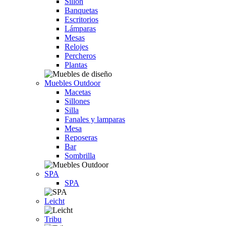
Sillón
Banquetas
Escritorios
Lámparas
Mesas
Relojes
Percheros
Plantas
Muebles Outdoor
Macetas
Sillones
Silla
Fanales y lamparas
Mesa
Reposeras
Bar
Sombrilla
SPA
SPA
Leicht
Tribu