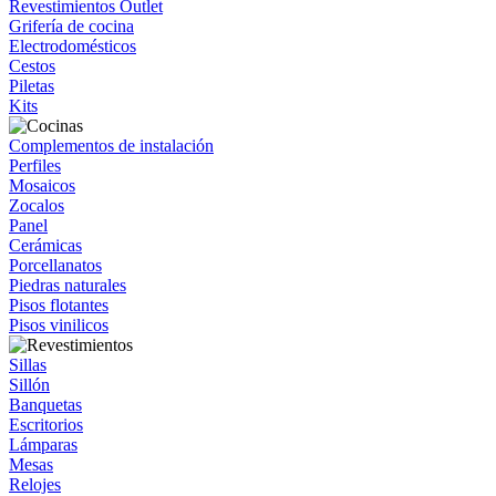
Revestimientos Outlet
Grifería de cocina
Electrodomésticos
Cestos
Piletas
Kits
Complementos de instalación
Perfiles
Mosaicos
Zocalos
Panel
Cerámicas
Porcellanatos
Piedras naturales
Pisos flotantes
Pisos vinilicos
Sillas
Sillón
Banquetas
Escritorios
Lámparas
Mesas
Relojes