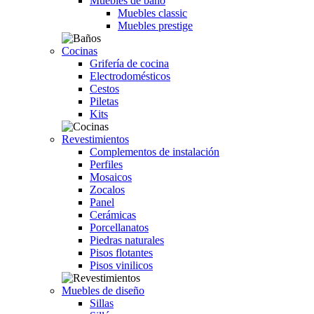
Muebles de baño
Muebles classic
Muebles prestige
Cocinas
Grifería de cocina
Electrodomésticos
Cestos
Piletas
Kits
Revestimientos
Complementos de instalación
Perfiles
Mosaicos
Zocalos
Panel
Cerámicas
Porcellanatos
Piedras naturales
Pisos flotantes
Pisos vinilicos
Muebles de diseño
Sillas