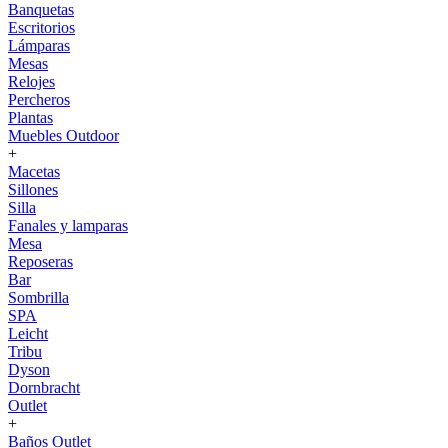
Banquetas
Escritorios
Lámparas
Mesas
Relojes
Percheros
Plantas
Muebles Outdoor
+
Macetas
Sillones
Silla
Fanales y lamparas
Mesa
Reposeras
Bar
Sombrilla
SPA
Leicht
Tribu
Dyson
Dornbracht
Outlet
+
Baños Outlet