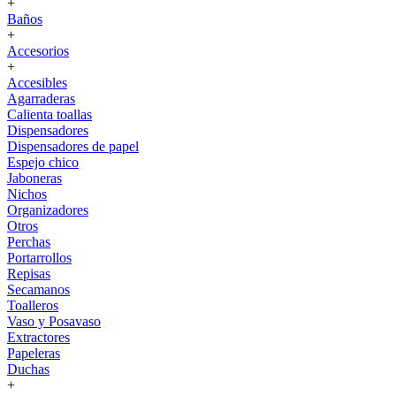
+
Baños
+
Accesorios
+
Accesibles
Agarraderas
Calienta toallas
Dispensadores
Dispensadores de papel
Espejo chico
Jaboneras
Nichos
Organizadores
Otros
Perchas
Portarrollos
Repisas
Secamanos
Toalleros
Vaso y Posavaso
Extractores
Papeleras
Duchas
+