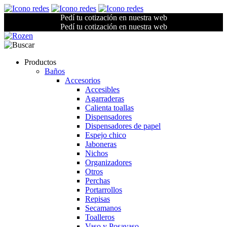
Pedí tu cotización en nuestra web
Pedí tu cotización en nuestra web
Productos
Baños
Accesorios
Accesibles
Agarraderas
Calienta toallas
Dispensadores
Dispensadores de papel
Espejo chico
Jaboneras
Nichos
Organizadores
Otros
Perchas
Portarrollos
Repisas
Secamanos
Toalleros
Vaso y Posavaso