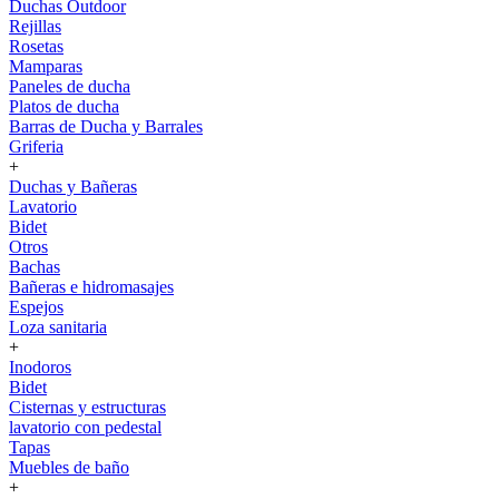
Duchas Outdoor
Rejillas
Rosetas
Mamparas
Paneles de ducha
Platos de ducha
Barras de Ducha y Barrales
Griferia
+
Duchas y Bañeras
Lavatorio
Bidet
Otros
Bachas
Bañeras e hidromasajes
Espejos
Loza sanitaria
+
Inodoros
Bidet
Cisternas y estructuras
lavatorio con pedestal
Tapas
Muebles de baño
+