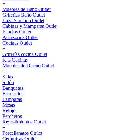
+
Muebles de Baño Outlet
Griferîas Baño Outlet
Loza Sanitaria Outlet
Cabinas y Mamparas Outlet
Espejos Outlet
Accesorios Outlet
Cocinas Outlet
+
Griferías cocina Outlet
Kits Cocinas
Muebles de Diseño Outlet
+
Sillas
Sillón
Banquetas
Escritorios
Lámparas
Mesas
Relojes
Percheros
Revestimientos Outlet
+
Porcellanatos Outlet
Cerámicas Outlet