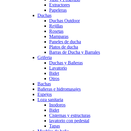
Extractores
Papeleras
Duchas
Duchas Outdoor
Rejillas
Rosetas
Mamparas
Paneles de ducha
Platos de ducha
Barras de Ducha y Barrales
Griferia
Duchas y Bañeras
Lavatorio
Bidet
Otros
Bachas
Bañeras e hidromasajes
Espejos
Loza sanitaria
Inodoros
Bidet
Cisternas y estructuras
lavatorio con pedestal
Tapas