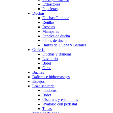
Extractores
Papeleras
Duchas
Duchas Outdoor
Rejillas
Rosetas
Mamparas
Paneles de ducha
Platos de ducha
Barras de Ducha y Barrales
Griferia
Duchas y Bañeras
Lavatorio
Bidet
Otros
Bachas
Bañeras e hidromasajes
Espejos
Loza sanitaria
Inodoros
Bidet
Cisternas y estructuras
lavatorio con pedestal
Tapas