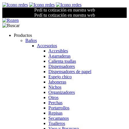
Pedí tu cotización en nuestra web
Pedí tu cotización en nuestra web
Productos
Baños
Accesorios
Accesibles
Agarraderas
Calienta toallas
Dispensadores
Dispensadores de papel
Espejo chico
Jaboneras
Nichos
Organizadores
Otros
Perchas
Portarrollos
Repisas
Secamanos
Toalleros
Vaso y Posavaso