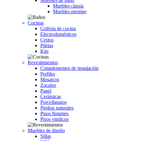
Muebles de baño
Muebles classic
Muebles prestige
Cocinas
Grifería de cocina
Electrodomésticos
Cestos
Piletas
Kits
Revestimientos
Complementos de instalación
Perfiles
Mosaicos
Zocalos
Panel
Cerámicas
Porcellanatos
Piedras naturales
Pisos flotantes
Pisos vinilicos
Muebles de diseño
Sillas