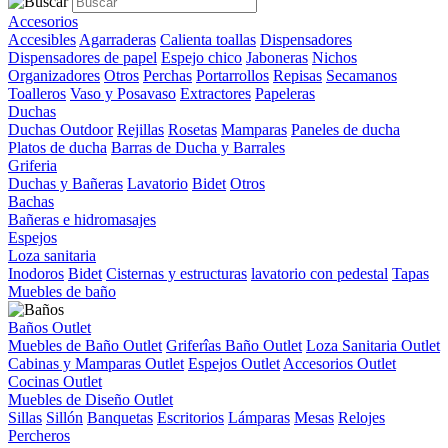
Accesorios
Accesibles
Agarraderas
Calienta toallas
Dispensadores
Dispensadores de papel
Espejo chico
Jaboneras
Nichos
Organizadores
Otros
Perchas
Portarrollos
Repisas
Secamanos
Toalleros
Vaso y Posavaso
Extractores
Papeleras
Duchas
Duchas Outdoor
Rejillas
Rosetas
Mamparas
Paneles de ducha
Platos de ducha
Barras de Ducha y Barrales
Griferia
Duchas y Bañeras
Lavatorio
Bidet
Otros
Bachas
Bañeras e hidromasajes
Espejos
Loza sanitaria
Inodoros
Bidet
Cisternas y estructuras
lavatorio con pedestal
Tapas
Muebles de baño
Baños Outlet
Muebles de Baño Outlet
Griferîas Baño Outlet
Loza Sanitaria Outlet
Cabinas y Mamparas Outlet
Espejos Outlet
Accesorios Outlet
Cocinas Outlet
Muebles de Diseño Outlet
Sillas
Sillón
Banquetas
Escritorios
Lámparas
Mesas
Relojes
Percheros