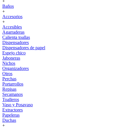
+
Baños
+
Accesorios
+
Accesibles
Agarraderas
Calienta toallas
Dispensadores
Dispensadores de papel
Espejo chico
Jaboneras
Nichos
Organizadores
Otros
Perchas
Portarrollos
Repisas
Secamanos
Toalleros
Vaso y Posavaso
Extractores
Papeleras
Duchas
+