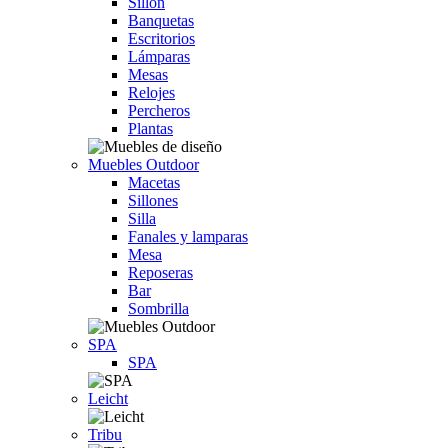
Sillón
Banquetas
Escritorios
Lámparas
Mesas
Relojes
Percheros
Plantas
Muebles Outdoor
Macetas
Sillones
Silla
Fanales y lamparas
Mesa
Reposeras
Bar
Sombrilla
SPA
SPA
Leicht
Tribu