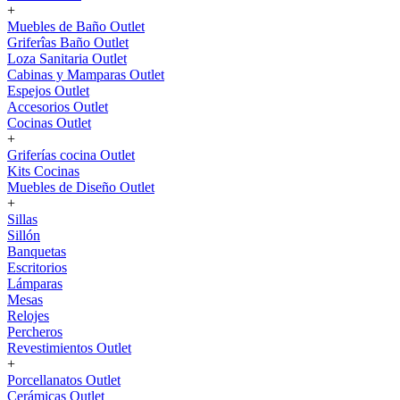
+
Muebles de Baño Outlet
Griferîas Baño Outlet
Loza Sanitaria Outlet
Cabinas y Mamparas Outlet
Espejos Outlet
Accesorios Outlet
Cocinas Outlet
+
Griferías cocina Outlet
Kits Cocinas
Muebles de Diseño Outlet
+
Sillas
Sillón
Banquetas
Escritorios
Lámparas
Mesas
Relojes
Percheros
Revestimientos Outlet
+
Porcellanatos Outlet
Cerámicas Outlet