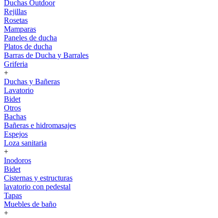
Duchas Outdoor
Rejillas
Rosetas
Mamparas
Paneles de ducha
Platos de ducha
Barras de Ducha y Barrales
Griferia
+
Duchas y Bañeras
Lavatorio
Bidet
Otros
Bachas
Bañeras e hidromasajes
Espejos
Loza sanitaria
+
Inodoros
Bidet
Cisternas y estructuras
lavatorio con pedestal
Tapas
Muebles de baño
+