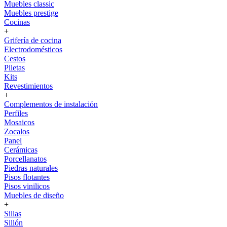
Muebles classic
Muebles prestige
Cocinas
+
Grifería de cocina
Electrodomésticos
Cestos
Piletas
Kits
Revestimientos
+
Complementos de instalación
Perfiles
Mosaicos
Zocalos
Panel
Cerámicas
Porcellanatos
Piedras naturales
Pisos flotantes
Pisos vinilicos
Muebles de diseño
+
Sillas
Sillón