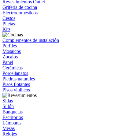
Revestimientos Outlet
Grifería de cocina
Electrodomésticos
Cestos
Piletas
Kits
Complementos de instalación
Perfiles
Mosaicos
Zocalos
Panel
Cerámicas
Porcellanatos
Piedras naturales
Pisos flotantes
Pisos vinilicos
Sillas
Sillón
Banquetas
Escritorios
Lámparas
Mesas
Relojes