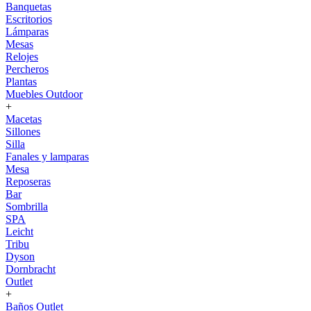
Banquetas
Escritorios
Lámparas
Mesas
Relojes
Percheros
Plantas
Muebles Outdoor
+
Macetas
Sillones
Silla
Fanales y lamparas
Mesa
Reposeras
Bar
Sombrilla
SPA
Leicht
Tribu
Dyson
Dornbracht
Outlet
+
Baños Outlet