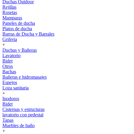
Duchas Outdoor
Rejillas
Rosetas
Mamparas
Paneles de ducha
Platos de ducha
Barras de Ducha y Barrales
Griferia
+
Duchas y Bañeras
Lavatorio
Bidet
Otros
Bachas
Bañeras e hidromasajes
Espejos
Loza sanitaria
+
Inodoros
Bidet
Cisternas y estructuras
lavatorio con pedestal
Tapas
Muebles de baño
+