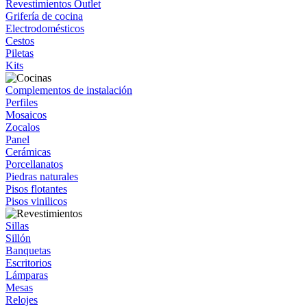
Revestimientos Outlet
Grifería de cocina
Electrodomésticos
Cestos
Piletas
Kits
Complementos de instalación
Perfiles
Mosaicos
Zocalos
Panel
Cerámicas
Porcellanatos
Piedras naturales
Pisos flotantes
Pisos vinilicos
Sillas
Sillón
Banquetas
Escritorios
Lámparas
Mesas
Relojes