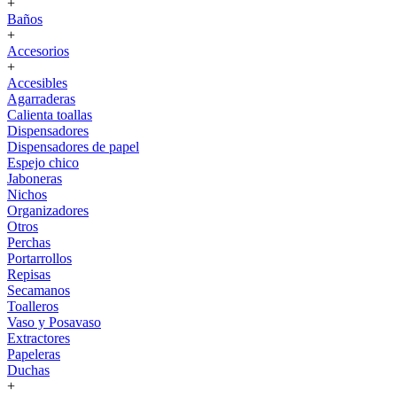
+
Baños
+
Accesorios
+
Accesibles
Agarraderas
Calienta toallas
Dispensadores
Dispensadores de papel
Espejo chico
Jaboneras
Nichos
Organizadores
Otros
Perchas
Portarrollos
Repisas
Secamanos
Toalleros
Vaso y Posavaso
Extractores
Papeleras
Duchas
+