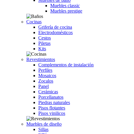
Muebles de baño
Muebles classic
Muebles prestige
Cocinas
Grifería de cocina
Electrodomésticos
Cestos
Piletas
Kits
Revestimientos
Complementos de instalación
Perfiles
Mosaicos
Zocalos
Panel
Cerámicas
Porcellanatos
Piedras naturales
Pisos flotantes
Pisos vinilicos
Muebles de diseño
Sillas