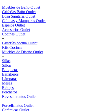
+
Muebles de Baño Outlet
Griferîas Baño Outlet
Loza Sanitaria Outlet
Cabinas y Mamparas Outlet
Espejos Outlet
Accesorios Outlet
Cocinas Outlet
+
Griferías cocina Outlet
Kits Cocinas
Muebles de Diseño Outlet
+
Sillas
Sillón
Banquetas
Escritorios
Lámparas
Mesas
Relojes
Percheros
Revestimientos Outlet
+
Porcellanatos Outlet
Cerámicas Outlet