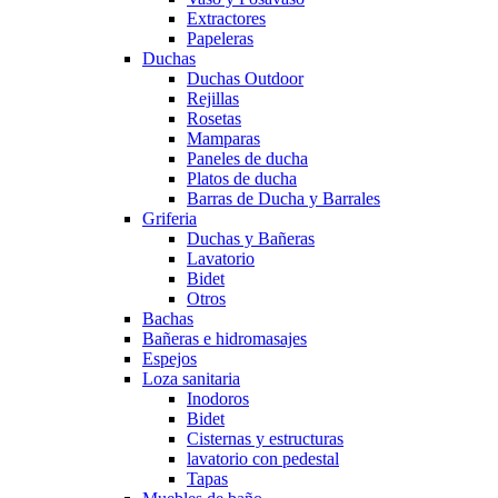
Extractores
Papeleras
Duchas
Duchas Outdoor
Rejillas
Rosetas
Mamparas
Paneles de ducha
Platos de ducha
Barras de Ducha y Barrales
Griferia
Duchas y Bañeras
Lavatorio
Bidet
Otros
Bachas
Bañeras e hidromasajes
Espejos
Loza sanitaria
Inodoros
Bidet
Cisternas y estructuras
lavatorio con pedestal
Tapas