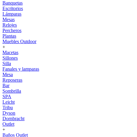
Banquetas
Escritorios
Lámparas
Mesas
Relojes
Percheros
Plantas
Muebles Outdoor
+
Macetas
Sillones
Silla
Fanales y lamparas
Mesa
Reposeras
Bar
Sombrilla
SPA
Leicht
Tribu
Dyson
Dornbracht
Outlet
+
Baños Outlet