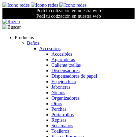
Pedí tu cotización en nuestra web
Pedí tu cotización en nuestra web
Productos
Baños
Accesorios
Accesibles
Agarraderas
Calienta toallas
Dispensadores
Dispensadores de papel
Espejo chico
Jaboneras
Nichos
Organizadores
Otros
Perchas
Portarrollos
Repisas
Secamanos
Toalleros
Vaso y Posavaso