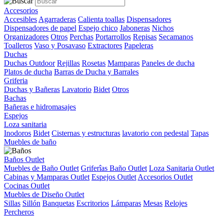
Accesorios
Accesibles
Agarraderas
Calienta toallas
Dispensadores
Dispensadores de papel
Espejo chico
Jaboneras
Nichos
Organizadores
Otros
Perchas
Portarrollos
Repisas
Secamanos
Toalleros
Vaso y Posavaso
Extractores
Papeleras
Duchas
Duchas Outdoor
Rejillas
Rosetas
Mamparas
Paneles de ducha
Platos de ducha
Barras de Ducha y Barrales
Griferia
Duchas y Bañeras
Lavatorio
Bidet
Otros
Bachas
Bañeras e hidromasajes
Espejos
Loza sanitaria
Inodoros
Bidet
Cisternas y estructuras
lavatorio con pedestal
Tapas
Muebles de baño
Baños Outlet
Muebles de Baño Outlet
Griferîas Baño Outlet
Loza Sanitaria Outlet
Cabinas y Mamparas Outlet
Espejos Outlet
Accesorios Outlet
Cocinas Outlet
Muebles de Diseño Outlet
Sillas
Sillón
Banquetas
Escritorios
Lámparas
Mesas
Relojes
Percheros