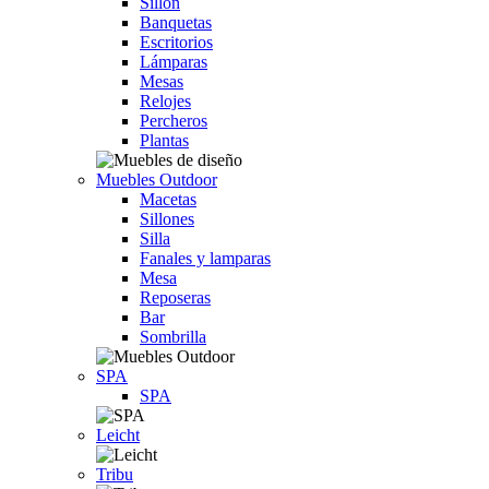
Sillón
Banquetas
Escritorios
Lámparas
Mesas
Relojes
Percheros
Plantas
Muebles Outdoor
Macetas
Sillones
Silla
Fanales y lamparas
Mesa
Reposeras
Bar
Sombrilla
SPA
SPA
Leicht
Tribu