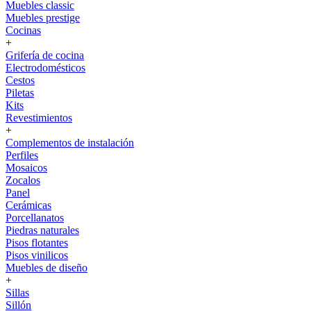
Muebles classic
Muebles prestige
Cocinas
+
Grifería de cocina
Electrodomésticos
Cestos
Piletas
Kits
Revestimientos
+
Complementos de instalación
Perfiles
Mosaicos
Zocalos
Panel
Cerámicas
Porcellanatos
Piedras naturales
Pisos flotantes
Pisos vinilicos
Muebles de diseño
+
Sillas
Sillón