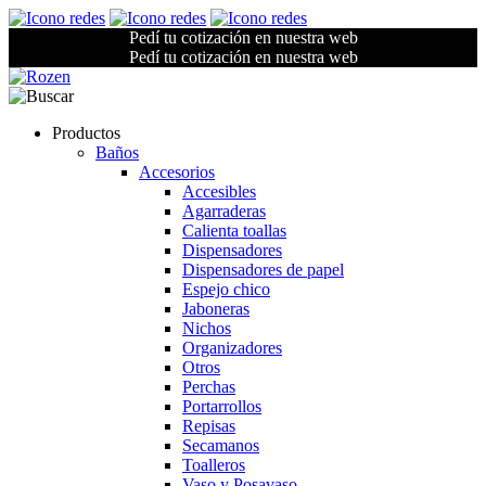
Pedí tu cotización en nuestra web
Pedí tu cotización en nuestra web
Productos
Baños
Accesorios
Accesibles
Agarraderas
Calienta toallas
Dispensadores
Dispensadores de papel
Espejo chico
Jaboneras
Nichos
Organizadores
Otros
Perchas
Portarrollos
Repisas
Secamanos
Toalleros
Vaso y Posavaso