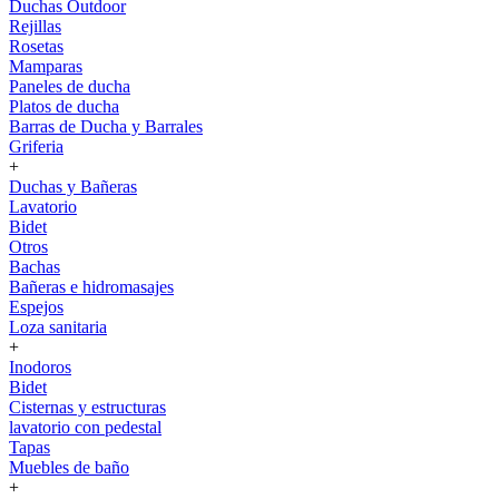
Duchas Outdoor
Rejillas
Rosetas
Mamparas
Paneles de ducha
Platos de ducha
Barras de Ducha y Barrales
Griferia
+
Duchas y Bañeras
Lavatorio
Bidet
Otros
Bachas
Bañeras e hidromasajes
Espejos
Loza sanitaria
+
Inodoros
Bidet
Cisternas y estructuras
lavatorio con pedestal
Tapas
Muebles de baño
+