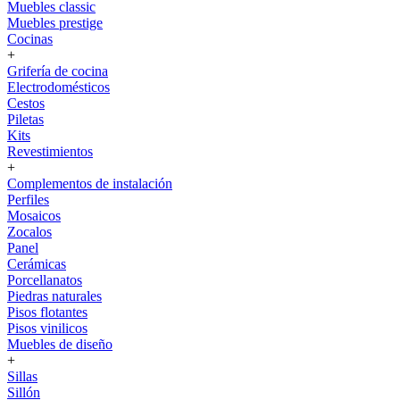
Muebles classic
Muebles prestige
Cocinas
+
Grifería de cocina
Electrodomésticos
Cestos
Piletas
Kits
Revestimientos
+
Complementos de instalación
Perfiles
Mosaicos
Zocalos
Panel
Cerámicas
Porcellanatos
Piedras naturales
Pisos flotantes
Pisos vinilicos
Muebles de diseño
+
Sillas
Sillón