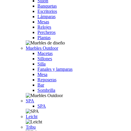
Sillón
Banquetas
Escritorios
Lámparas
Mesas
Relojes
Percheros
Plantas
Muebles Outdoor
Macetas
Sillones
Silla
Fanales y lamparas
Mesa
Reposeras
Bar
Sombrilla
SPA
SPA
Leicht
Tribu