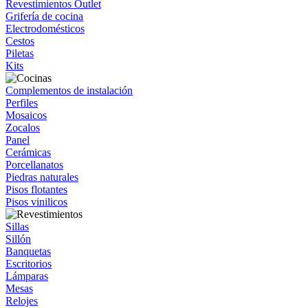
Revestimientos Outlet
Grifería de cocina
Electrodomésticos
Cestos
Piletas
Kits
Complementos de instalación
Perfiles
Mosaicos
Zocalos
Panel
Cerámicas
Porcellanatos
Piedras naturales
Pisos flotantes
Pisos vinilicos
Sillas
Sillón
Banquetas
Escritorios
Lámparas
Mesas
Relojes