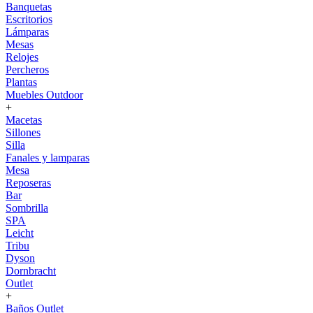
Banquetas
Escritorios
Lámparas
Mesas
Relojes
Percheros
Plantas
Muebles Outdoor
+
Macetas
Sillones
Silla
Fanales y lamparas
Mesa
Reposeras
Bar
Sombrilla
SPA
Leicht
Tribu
Dyson
Dornbracht
Outlet
+
Baños Outlet