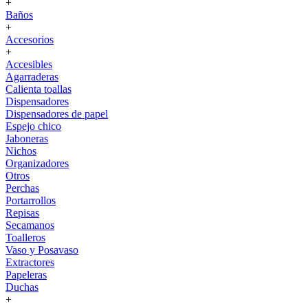
+
Baños
+
Accesorios
+
Accesibles
Agarraderas
Calienta toallas
Dispensadores
Dispensadores de papel
Espejo chico
Jaboneras
Nichos
Organizadores
Otros
Perchas
Portarrollos
Repisas
Secamanos
Toalleros
Vaso y Posavaso
Extractores
Papeleras
Duchas
+