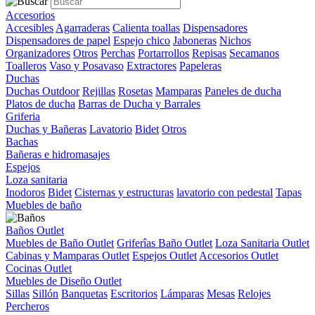
Accesorios
Accesibles
Agarraderas
Calienta toallas
Dispensadores
Dispensadores de papel
Espejo chico
Jaboneras
Nichos
Organizadores
Otros
Perchas
Portarrollos
Repisas
Secamanos
Toalleros
Vaso y Posavaso
Extractores
Papeleras
Duchas
Duchas Outdoor
Rejillas
Rosetas
Mamparas
Paneles de ducha
Platos de ducha
Barras de Ducha y Barrales
Griferia
Duchas y Bañeras
Lavatorio
Bidet
Otros
Bachas
Bañeras e hidromasajes
Espejos
Loza sanitaria
Inodoros
Bidet
Cisternas y estructuras
lavatorio con pedestal
Tapas
Muebles de baño
Baños Outlet
Muebles de Baño Outlet
Griferîas Baño Outlet
Loza Sanitaria Outlet
Cabinas y Mamparas Outlet
Espejos Outlet
Accesorios Outlet
Cocinas Outlet
Muebles de Diseño Outlet
Sillas
Sillón
Banquetas
Escritorios
Lámparas
Mesas
Relojes
Percheros