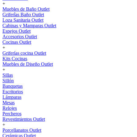
+
Muebles de Baño Outlet
Griferîas Baño Outlet
Loza Sanitaria Outlet
Cabinas y Mamparas Outlet
Espejos Outlet
Accesorios Outlet
Cocinas Outlet
+
Griferías cocina Outlet
Kits Cocinas
Muebles de Diseño Outlet
+
Sillas
Sillón
Banquetas
Escritorios
Lámparas
Mesas
Relojes
Percheros
Revestimientos Outlet
+
Porcellanatos Outlet
Cerámicas Outlet