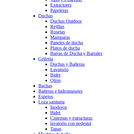
Extractores
Papeleras
Duchas
Duchas Outdoor
Rejillas
Rosetas
Mamparas
Paneles de ducha
Platos de ducha
Barras de Ducha y Barrales
Griferia
Duchas y Bañeras
Lavatorio
Bidet
Otros
Bachas
Bañeras e hidromasajes
Espejos
Loza sanitaria
Inodoros
Bidet
Cisternas y estructuras
lavatorio con pedestal
Tapas