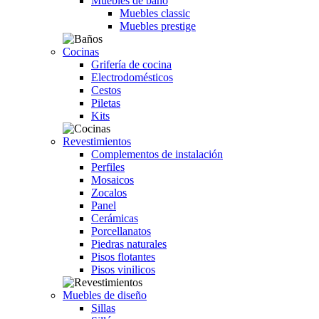
Muebles de baño
Muebles classic
Muebles prestige
Cocinas
Grifería de cocina
Electrodomésticos
Cestos
Piletas
Kits
Revestimientos
Complementos de instalación
Perfiles
Mosaicos
Zocalos
Panel
Cerámicas
Porcellanatos
Piedras naturales
Pisos flotantes
Pisos vinilicos
Muebles de diseño
Sillas