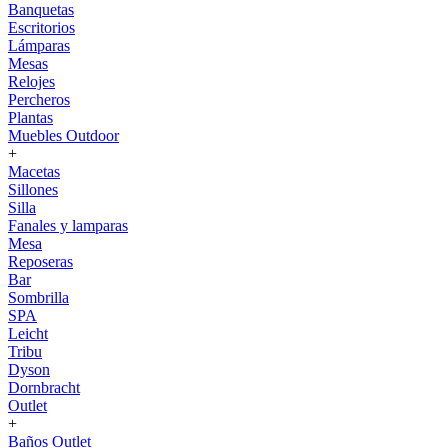
Banquetas
Escritorios
Lámparas
Mesas
Relojes
Percheros
Plantas
Muebles Outdoor
+
Macetas
Sillones
Silla
Fanales y lamparas
Mesa
Reposeras
Bar
Sombrilla
SPA
Leicht
Tribu
Dyson
Dornbracht
Outlet
+
Baños Outlet