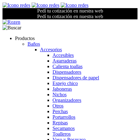
Pedí tu cotización en nuestra web
Pedí tu cotización en nuestra web
Productos
Baños
Accesorios
Accesibles
Agarraderas
Calienta toallas
Dispensadores
Dispensadores de papel
Espejo chico
Jaboneras
Nichos
Organizadores
Otros
Perchas
Portarrollos
Repisas
Secamanos
Toalleros
Vaso y Posavaso