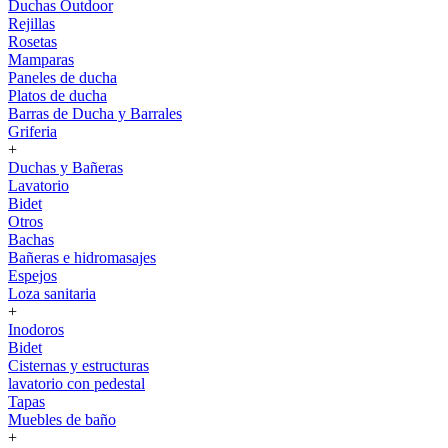
Duchas Outdoor
Rejillas
Rosetas
Mamparas
Paneles de ducha
Platos de ducha
Barras de Ducha y Barrales
Griferia
+
Duchas y Bañeras
Lavatorio
Bidet
Otros
Bachas
Bañeras e hidromasajes
Espejos
Loza sanitaria
+
Inodoros
Bidet
Cisternas y estructuras
lavatorio con pedestal
Tapas
Muebles de baño
+