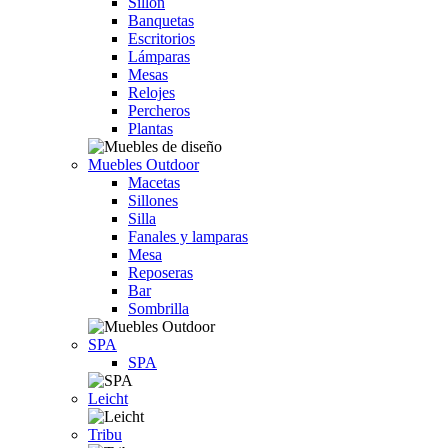
Sillón
Banquetas
Escritorios
Lámparas
Mesas
Relojes
Percheros
Plantas
Muebles Outdoor
Macetas
Sillones
Silla
Fanales y lamparas
Mesa
Reposeras
Bar
Sombrilla
SPA
SPA
Leicht
Tribu