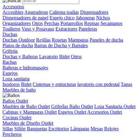
Accesorios
Accesibles
Agarraderas
Calienta toallas
Dispensadores
Dispensadores de papel
Espejo chico
Jaboneras
Nichos
Organizadores
Otros
Perchas
Portarrollos
Repisas
Secamanos
Toalleros
Vaso y Posavaso
Extractores
Papeleras
Duchas
Duchas Outdoor
Rejillas
Rosetas
Mamparas
Paneles de ducha
Platos de ducha
Barras de Ducha y Barrales
Griferia
Duchas y Bañeras
Lavatorio
Bidet
Otros
Bachas
Bañeras e hidromasajes
Espejos
Loza sanitaria
Inodoros
Bidet
Cisternas y estructuras
lavatorio con pedestal
Tapas
Muebles de baño
Baños Outlet
Muebles de Baño Outlet
Griferîas Baño Outlet
Loza Sanitaria Outlet
Cabinas y Mamparas Outlet
Espejos Outlet
Accesorios Outlet
Cocinas Outlet
Muebles de Diseño Outlet
Sillas
Sillón
Banquetas
Escritorios
Lámparas
Mesas
Relojes
Percheros