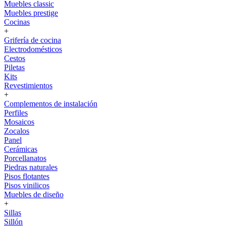
Muebles classic
Muebles prestige
Cocinas
+
Grifería de cocina
Electrodomésticos
Cestos
Piletas
Kits
Revestimientos
+
Complementos de instalación
Perfiles
Mosaicos
Zocalos
Panel
Cerámicas
Porcellanatos
Piedras naturales
Pisos flotantes
Pisos vinilicos
Muebles de diseño
+
Sillas
Sillón