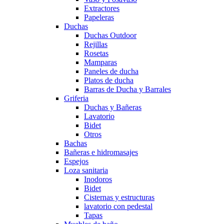
Extractores
Papeleras
Duchas
Duchas Outdoor
Rejillas
Rosetas
Mamparas
Paneles de ducha
Platos de ducha
Barras de Ducha y Barrales
Griferia
Duchas y Bañeras
Lavatorio
Bidet
Otros
Bachas
Bañeras e hidromasajes
Espejos
Loza sanitaria
Inodoros
Bidet
Cisternas y estructuras
lavatorio con pedestal
Tapas