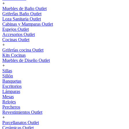
+
Muebles de Baño Outlet
Griferîas Baño Outlet
Loza Sanitaria Outlet
Cabinas y Mamparas Outlet
Espejos Outlet
Accesorios Outlet
Cocinas Outlet
+
Griferías cocina Outlet
Kits Cocinas
Muebles de Diseño Outlet
+
Sillas
Sillón
Banquetas
Escritorios
Lámparas
Mesas
Relojes
Percheros
Revestimientos Outlet
+
Porcellanatos Outlet
Cerámicas Outlet