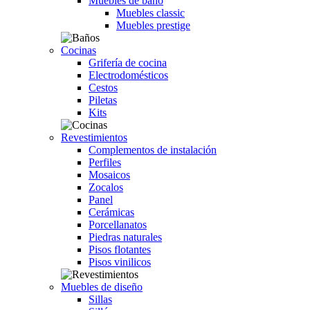
Muebles de baño
Muebles classic
Muebles prestige
Cocinas
Grifería de cocina
Electrodomésticos
Cestos
Piletas
Kits
Revestimientos
Complementos de instalación
Perfiles
Mosaicos
Zocalos
Panel
Cerámicas
Porcellanatos
Piedras naturales
Pisos flotantes
Pisos vinilicos
Muebles de diseño
Sillas