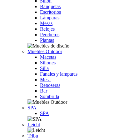
Sillón
Banquetas
Escritorios
Lámparas
Mesas
Relojes
Percheros
Plantas
Muebles Outdoor
Macetas
Sillones
Silla
Fanales y lamparas
Mesa
Reposeras
Bar
Sombrilla
SPA
SPA
Leicht
Tribu