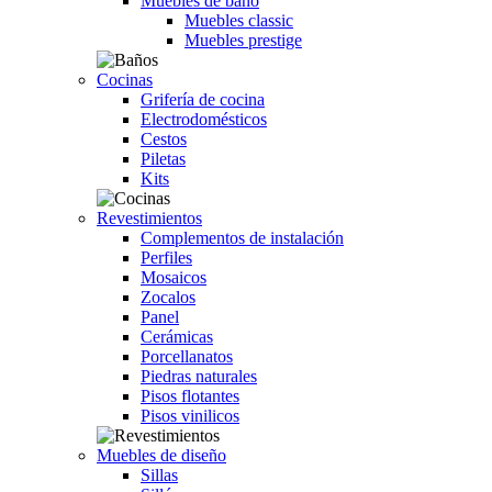
Muebles de baño
Muebles classic
Muebles prestige
Cocinas
Grifería de cocina
Electrodomésticos
Cestos
Piletas
Kits
Revestimientos
Complementos de instalación
Perfiles
Mosaicos
Zocalos
Panel
Cerámicas
Porcellanatos
Piedras naturales
Pisos flotantes
Pisos vinilicos
Muebles de diseño
Sillas