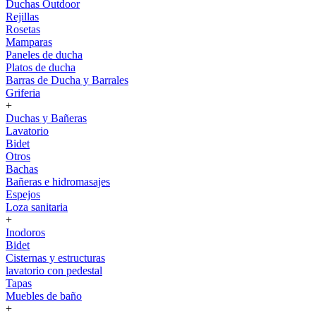
Duchas Outdoor
Rejillas
Rosetas
Mamparas
Paneles de ducha
Platos de ducha
Barras de Ducha y Barrales
Griferia
+
Duchas y Bañeras
Lavatorio
Bidet
Otros
Bachas
Bañeras e hidromasajes
Espejos
Loza sanitaria
+
Inodoros
Bidet
Cisternas y estructuras
lavatorio con pedestal
Tapas
Muebles de baño
+