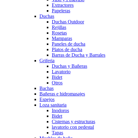
Extractores
Papeleras
Duchas
Duchas Outdoor
Rejillas
Rosetas
Mamparas
Paneles de ducha
Platos de ducha
Barras de Ducha y Barrales
Griferia
Duchas y Bañeras
Lavatorio
Bidet
Otros
Bachas
Bañeras e hidromasajes
Espejos
Loza sanitaria
Inodoros
Bidet
Cisternas y estructuras
lavatorio con pedestal
Tapas