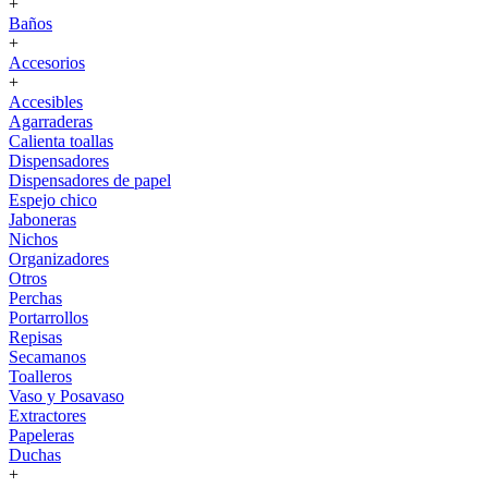
+
Baños
+
Accesorios
+
Accesibles
Agarraderas
Calienta toallas
Dispensadores
Dispensadores de papel
Espejo chico
Jaboneras
Nichos
Organizadores
Otros
Perchas
Portarrollos
Repisas
Secamanos
Toalleros
Vaso y Posavaso
Extractores
Papeleras
Duchas
+