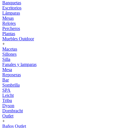
Banquetas
Escritorios
Lámparas
Mesas
Relojes
Percheros
Plantas
Muebles Outdoor
+
Macetas
Sillones
Silla
Fanales y lamparas
Mesa
Reposeras
Bar
Sombrilla
SPA
Leicht
Tribu
Dyson
Dornbracht
Outlet
+
Baños Outlet