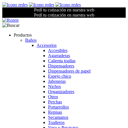
Pedí tu cotización en nuestra web
Pedí tu cotización en nuestra web
Productos
Baños
Accesorios
Accesibles
Agarraderas
Calienta toallas
Dispensadores
Dispensadores de papel
Espejo chico
Jaboneras
Nichos
Organizadores
Otros
Perchas
Portarrollos
Repisas
Secamanos
Toalleros
Vaso y Posavaso