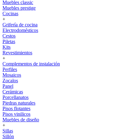
Muebles classic
Muebles prestige
Cocinas
+
Grifería de cocina
Electrodomésticos
Cestos
Piletas
Kits
Revestimientos
+
Complementos de instalación
Perfiles
Mosaicos
Zocalos
Panel
Cerámicas
Porcellanatos
Piedras naturales
Pisos flotantes
Pisos vinilicos
Muebles de diseño
+
Sillas
Sillón