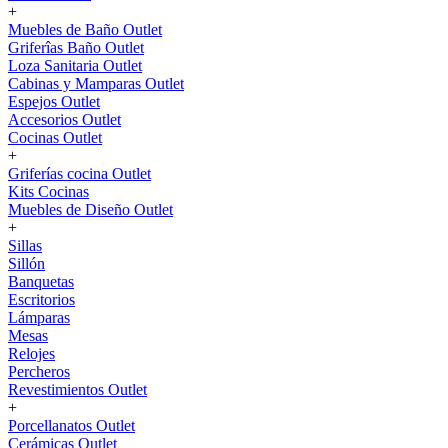
+
Muebles de Baño Outlet
Griferîas Baño Outlet
Loza Sanitaria Outlet
Cabinas y Mamparas Outlet
Espejos Outlet
Accesorios Outlet
Cocinas Outlet
+
Griferías cocina Outlet
Kits Cocinas
Muebles de Diseño Outlet
+
Sillas
Sillón
Banquetas
Escritorios
Lámparas
Mesas
Relojes
Percheros
Revestimientos Outlet
+
Porcellanatos Outlet
Cerámicas Outlet