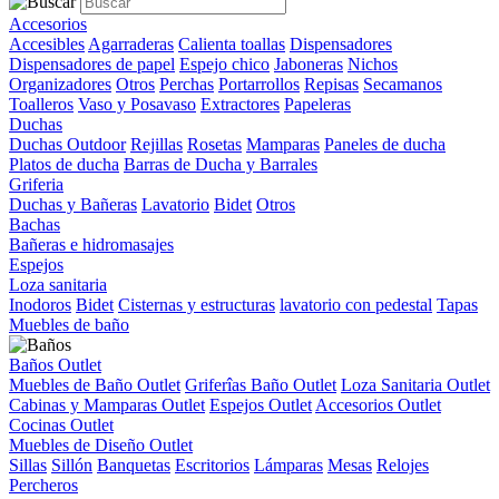
Accesorios
Accesibles
Agarraderas
Calienta toallas
Dispensadores
Dispensadores de papel
Espejo chico
Jaboneras
Nichos
Organizadores
Otros
Perchas
Portarrollos
Repisas
Secamanos
Toalleros
Vaso y Posavaso
Extractores
Papeleras
Duchas
Duchas Outdoor
Rejillas
Rosetas
Mamparas
Paneles de ducha
Platos de ducha
Barras de Ducha y Barrales
Griferia
Duchas y Bañeras
Lavatorio
Bidet
Otros
Bachas
Bañeras e hidromasajes
Espejos
Loza sanitaria
Inodoros
Bidet
Cisternas y estructuras
lavatorio con pedestal
Tapas
Muebles de baño
Baños Outlet
Muebles de Baño Outlet
Griferîas Baño Outlet
Loza Sanitaria Outlet
Cabinas y Mamparas Outlet
Espejos Outlet
Accesorios Outlet
Cocinas Outlet
Muebles de Diseño Outlet
Sillas
Sillón
Banquetas
Escritorios
Lámparas
Mesas
Relojes
Percheros