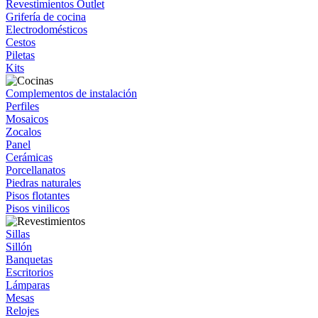
Revestimientos Outlet
Grifería de cocina
Electrodomésticos
Cestos
Piletas
Kits
Complementos de instalación
Perfiles
Mosaicos
Zocalos
Panel
Cerámicas
Porcellanatos
Piedras naturales
Pisos flotantes
Pisos vinilicos
Sillas
Sillón
Banquetas
Escritorios
Lámparas
Mesas
Relojes