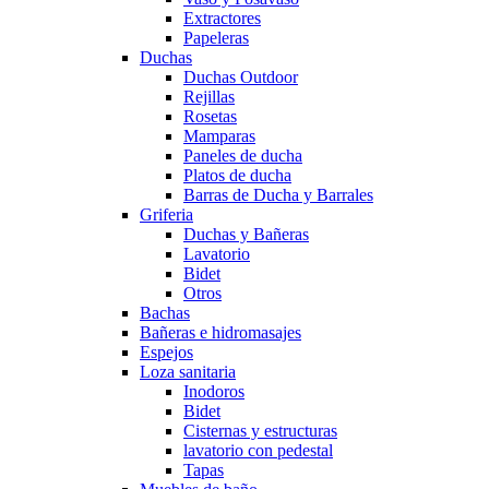
Extractores
Papeleras
Duchas
Duchas Outdoor
Rejillas
Rosetas
Mamparas
Paneles de ducha
Platos de ducha
Barras de Ducha y Barrales
Griferia
Duchas y Bañeras
Lavatorio
Bidet
Otros
Bachas
Bañeras e hidromasajes
Espejos
Loza sanitaria
Inodoros
Bidet
Cisternas y estructuras
lavatorio con pedestal
Tapas