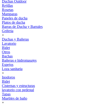
Duchas Outdoor
Rejillas
Rosetas
Mamparas
Paneles de ducha
Platos de ducha
Barras de Ducha y Barrales
Griferia
+
Duchas y Bañeras
Lavatorio
Bidet
Otros
Bachas
Bañeras e hidromasajes
Espejos
Loza sanitaria
+
Inodoros
Bidet
Cisternas y estructuras
lavatorio con pedestal
Tapas
Muebles de baño
+