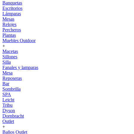
Banquetas
Escritorios
Lámparas
Mesas
Relojes
Percheros
Plantas
Muebles Outdoor
+
Macetas
Sillones
Silla
Fanales y lamparas
Mesa
Reposeras
Bar
Sombrilla
SPA
Leicht
Tribu
Dyson
Dornbracht
Outlet
+
Baños Outlet