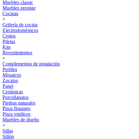
Muebles classic
Muebles prestige
Cocinas
+
Grifería de cocina
Electrodomésticos
Cestos
Piletas
Kits
Revestimientos
+
Complementos de instalación
Perfiles
Mosaicos
Zocalos
Panel
Cerámicas
Porcellanatos
Piedras naturales
Pisos flotantes
Pisos vinilicos
Muebles de diseño
+
Sillas
Sillón