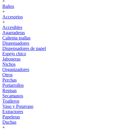
+
Baños
+
Accesorios
+
Accesibles
Agarraderas
Calienta toallas
Dispensadores
Dispensadores de papel
Espejo chico
Jaboneras
Nichos
Organizadores
Otros
Perchas
Portarrollos
Repisas
Secamanos
Toalleros
Vaso y Posavaso
Extractores
Papeleras
Duchas
+