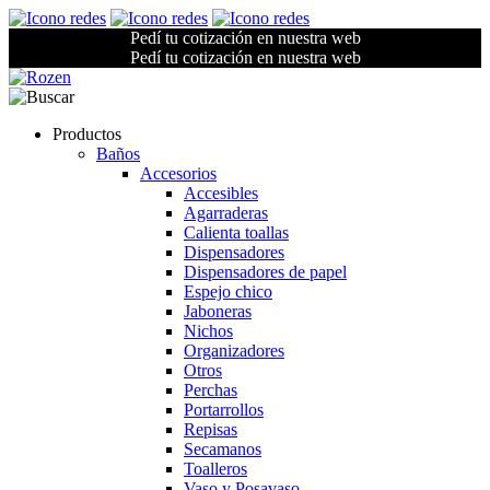
Pedí tu cotización en nuestra web
Pedí tu cotización en nuestra web
Productos
Baños
Accesorios
Accesibles
Agarraderas
Calienta toallas
Dispensadores
Dispensadores de papel
Espejo chico
Jaboneras
Nichos
Organizadores
Otros
Perchas
Portarrollos
Repisas
Secamanos
Toalleros
Vaso y Posavaso