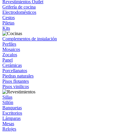
Revestimientos Outlet
Grifería de cocina
Electrodomésticos
Cestos
Piletas
Kits
Complementos de instalación
Perfiles
Mosaicos
Zocalos
Panel
Cerámicas
Porcellanatos
Piedras naturales
Pisos flotantes
Pisos vinilicos
Sillas
Sillón
Banquetas
Escritorios
Lámparas
Mesas
Relojes