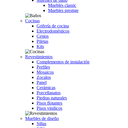
Muebles de baño
Muebles classic
Muebles prestige
Cocinas
Grifería de cocina
Electrodomésticos
Cestos
Piletas
Kits
Revestimientos
Complementos de instalación
Perfiles
Mosaicos
Zocalos
Panel
Cerámicas
Porcellanatos
Piedras naturales
Pisos flotantes
Pisos vinilicos
Muebles de diseño
Sillas