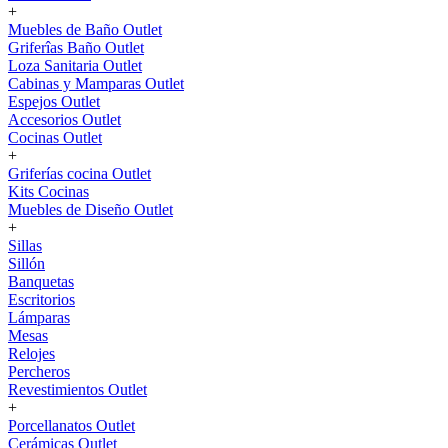
+
Muebles de Baño Outlet
Griferîas Baño Outlet
Loza Sanitaria Outlet
Cabinas y Mamparas Outlet
Espejos Outlet
Accesorios Outlet
Cocinas Outlet
+
Griferías cocina Outlet
Kits Cocinas
Muebles de Diseño Outlet
+
Sillas
Sillón
Banquetas
Escritorios
Lámparas
Mesas
Relojes
Percheros
Revestimientos Outlet
+
Porcellanatos Outlet
Cerámicas Outlet