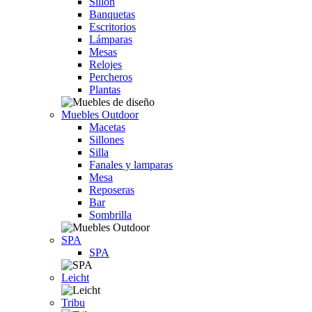
Sillón
Banquetas
Escritorios
Lámparas
Mesas
Relojes
Percheros
Plantas
Muebles Outdoor
Macetas
Sillones
Silla
Fanales y lamparas
Mesa
Reposeras
Bar
Sombrilla
SPA
SPA
Leicht
Tribu