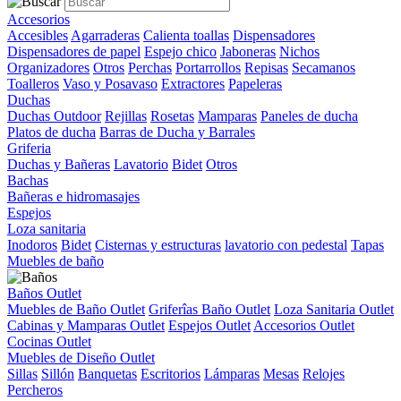
Accesorios
Accesibles
Agarraderas
Calienta toallas
Dispensadores
Dispensadores de papel
Espejo chico
Jaboneras
Nichos
Organizadores
Otros
Perchas
Portarrollos
Repisas
Secamanos
Toalleros
Vaso y Posavaso
Extractores
Papeleras
Duchas
Duchas Outdoor
Rejillas
Rosetas
Mamparas
Paneles de ducha
Platos de ducha
Barras de Ducha y Barrales
Griferia
Duchas y Bañeras
Lavatorio
Bidet
Otros
Bachas
Bañeras e hidromasajes
Espejos
Loza sanitaria
Inodoros
Bidet
Cisternas y estructuras
lavatorio con pedestal
Tapas
Muebles de baño
Baños Outlet
Muebles de Baño Outlet
Griferîas Baño Outlet
Loza Sanitaria Outlet
Cabinas y Mamparas Outlet
Espejos Outlet
Accesorios Outlet
Cocinas Outlet
Muebles de Diseño Outlet
Sillas
Sillón
Banquetas
Escritorios
Lámparas
Mesas
Relojes
Percheros