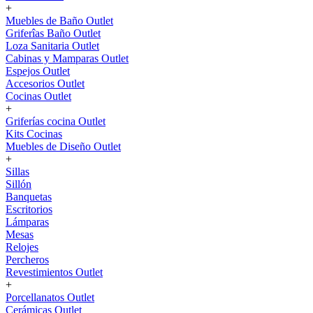
+
Muebles de Baño Outlet
Griferîas Baño Outlet
Loza Sanitaria Outlet
Cabinas y Mamparas Outlet
Espejos Outlet
Accesorios Outlet
Cocinas Outlet
+
Griferías cocina Outlet
Kits Cocinas
Muebles de Diseño Outlet
+
Sillas
Sillón
Banquetas
Escritorios
Lámparas
Mesas
Relojes
Percheros
Revestimientos Outlet
+
Porcellanatos Outlet
Cerámicas Outlet