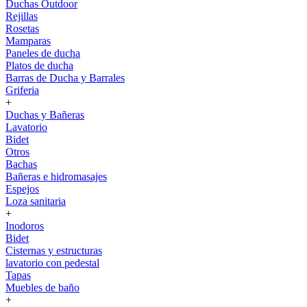
Duchas Outdoor
Rejillas
Rosetas
Mamparas
Paneles de ducha
Platos de ducha
Barras de Ducha y Barrales
Griferia
+
Duchas y Bañeras
Lavatorio
Bidet
Otros
Bachas
Bañeras e hidromasajes
Espejos
Loza sanitaria
+
Inodoros
Bidet
Cisternas y estructuras
lavatorio con pedestal
Tapas
Muebles de baño
+