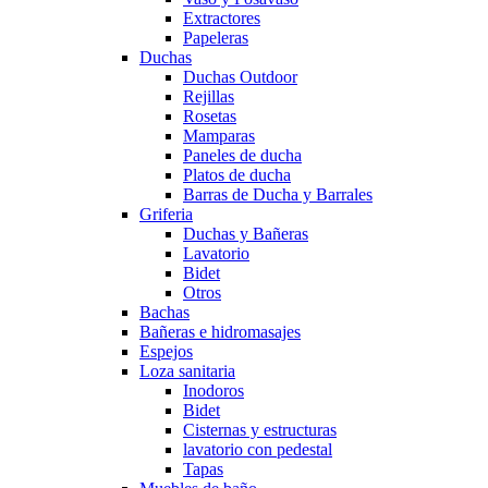
Extractores
Papeleras
Duchas
Duchas Outdoor
Rejillas
Rosetas
Mamparas
Paneles de ducha
Platos de ducha
Barras de Ducha y Barrales
Griferia
Duchas y Bañeras
Lavatorio
Bidet
Otros
Bachas
Bañeras e hidromasajes
Espejos
Loza sanitaria
Inodoros
Bidet
Cisternas y estructuras
lavatorio con pedestal
Tapas