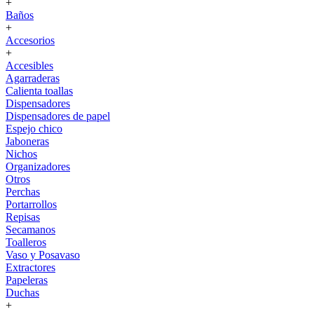
+
Baños
+
Accesorios
+
Accesibles
Agarraderas
Calienta toallas
Dispensadores
Dispensadores de papel
Espejo chico
Jaboneras
Nichos
Organizadores
Otros
Perchas
Portarrollos
Repisas
Secamanos
Toalleros
Vaso y Posavaso
Extractores
Papeleras
Duchas
+