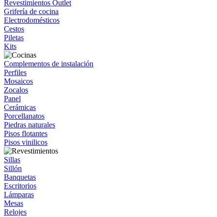
Revestimientos Outlet
Grifería de cocina
Electrodomésticos
Cestos
Piletas
Kits
Complementos de instalación
Perfiles
Mosaicos
Zocalos
Panel
Cerámicas
Porcellanatos
Piedras naturales
Pisos flotantes
Pisos vinilicos
Sillas
Sillón
Banquetas
Escritorios
Lámparas
Mesas
Relojes