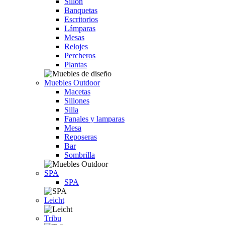
Sillón
Banquetas
Escritorios
Lámparas
Mesas
Relojes
Percheros
Plantas
Muebles Outdoor
Macetas
Sillones
Silla
Fanales y lamparas
Mesa
Reposeras
Bar
Sombrilla
SPA
SPA
Leicht
Tribu