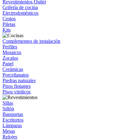
Revestimientos Outlet
Grifería de cocina
Electrodomésticos
Cestos
Piletas
Kits
Complementos de instalación
Perfiles
Mosaicos
Zocalos
Panel
Cerámicas
Porcellanatos
Piedras naturales
Pisos flotantes
Pisos vinilicos
Sillas
Sillón
Banquetas
Escritorios
Lámparas
Mesas
Relojes