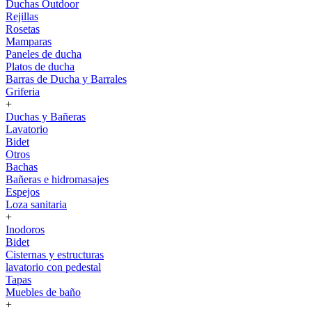
Duchas Outdoor
Rejillas
Rosetas
Mamparas
Paneles de ducha
Platos de ducha
Barras de Ducha y Barrales
Griferia
+
Duchas y Bañeras
Lavatorio
Bidet
Otros
Bachas
Bañeras e hidromasajes
Espejos
Loza sanitaria
+
Inodoros
Bidet
Cisternas y estructuras
lavatorio con pedestal
Tapas
Muebles de baño
+