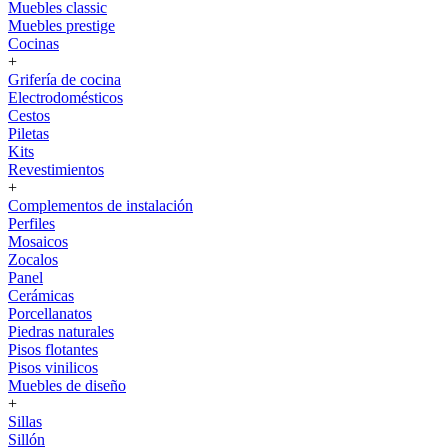
Muebles classic
Muebles prestige
Cocinas
+
Grifería de cocina
Electrodomésticos
Cestos
Piletas
Kits
Revestimientos
+
Complementos de instalación
Perfiles
Mosaicos
Zocalos
Panel
Cerámicas
Porcellanatos
Piedras naturales
Pisos flotantes
Pisos vinilicos
Muebles de diseño
+
Sillas
Sillón