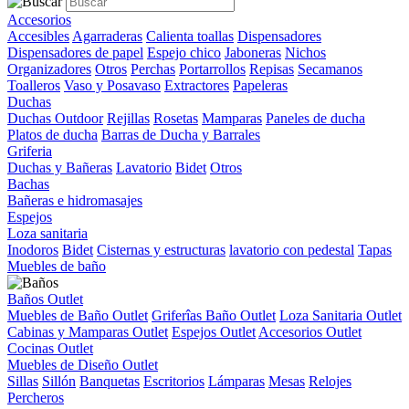
Accesorios
Accesibles
Agarraderas
Calienta toallas
Dispensadores
Dispensadores de papel
Espejo chico
Jaboneras
Nichos
Organizadores
Otros
Perchas
Portarrollos
Repisas
Secamanos
Toalleros
Vaso y Posavaso
Extractores
Papeleras
Duchas
Duchas Outdoor
Rejillas
Rosetas
Mamparas
Paneles de ducha
Platos de ducha
Barras de Ducha y Barrales
Griferia
Duchas y Bañeras
Lavatorio
Bidet
Otros
Bachas
Bañeras e hidromasajes
Espejos
Loza sanitaria
Inodoros
Bidet
Cisternas y estructuras
lavatorio con pedestal
Tapas
Muebles de baño
Baños Outlet
Muebles de Baño Outlet
Griferîas Baño Outlet
Loza Sanitaria Outlet
Cabinas y Mamparas Outlet
Espejos Outlet
Accesorios Outlet
Cocinas Outlet
Muebles de Diseño Outlet
Sillas
Sillón
Banquetas
Escritorios
Lámparas
Mesas
Relojes
Percheros