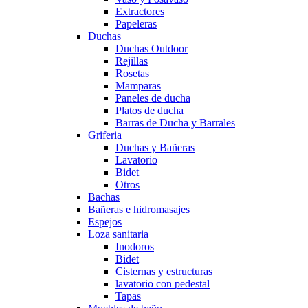
Extractores
Papeleras
Duchas
Duchas Outdoor
Rejillas
Rosetas
Mamparas
Paneles de ducha
Platos de ducha
Barras de Ducha y Barrales
Griferia
Duchas y Bañeras
Lavatorio
Bidet
Otros
Bachas
Bañeras e hidromasajes
Espejos
Loza sanitaria
Inodoros
Bidet
Cisternas y estructuras
lavatorio con pedestal
Tapas