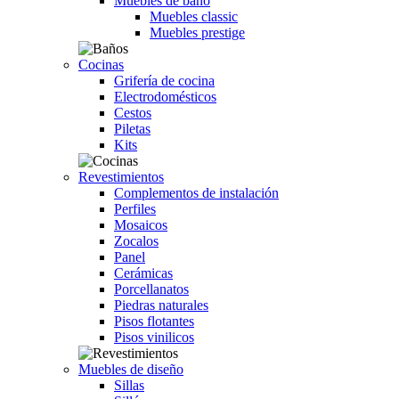
Muebles de baño
Muebles classic
Muebles prestige
Cocinas
Grifería de cocina
Electrodomésticos
Cestos
Piletas
Kits
Revestimientos
Complementos de instalación
Perfiles
Mosaicos
Zocalos
Panel
Cerámicas
Porcellanatos
Piedras naturales
Pisos flotantes
Pisos vinilicos
Muebles de diseño
Sillas