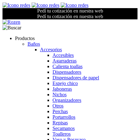
Pedí tu cotización en nuestra web
Pedí tu cotización en nuestra web
Productos
Baños
Accesorios
Accesibles
Agarraderas
Calienta toallas
Dispensadores
Dispensadores de papel
Espejo chico
Jaboneras
Nichos
Organizadores
Otros
Perchas
Portarrollos
Repisas
Secamanos
Toalleros
Vaso y Posavaso