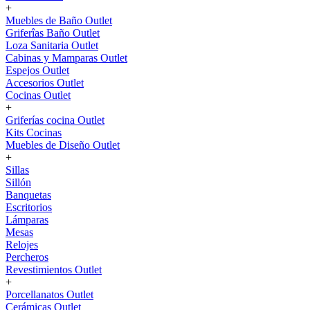
+
Muebles de Baño Outlet
Griferîas Baño Outlet
Loza Sanitaria Outlet
Cabinas y Mamparas Outlet
Espejos Outlet
Accesorios Outlet
Cocinas Outlet
+
Griferías cocina Outlet
Kits Cocinas
Muebles de Diseño Outlet
+
Sillas
Sillón
Banquetas
Escritorios
Lámparas
Mesas
Relojes
Percheros
Revestimientos Outlet
+
Porcellanatos Outlet
Cerámicas Outlet