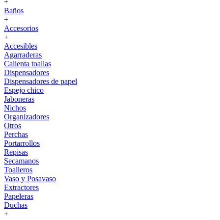
+
Baños
+
Accesorios
+
Accesibles
Agarraderas
Calienta toallas
Dispensadores
Dispensadores de papel
Espejo chico
Jaboneras
Nichos
Organizadores
Otros
Perchas
Portarrollos
Repisas
Secamanos
Toalleros
Vaso y Posavaso
Extractores
Papeleras
Duchas
+