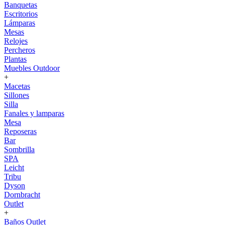
Banquetas
Escritorios
Lámparas
Mesas
Relojes
Percheros
Plantas
Muebles Outdoor
+
Macetas
Sillones
Silla
Fanales y lamparas
Mesa
Reposeras
Bar
Sombrilla
SPA
Leicht
Tribu
Dyson
Dornbracht
Outlet
+
Baños Outlet