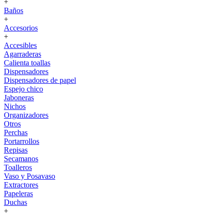
+
Baños
+
Accesorios
+
Accesibles
Agarraderas
Calienta toallas
Dispensadores
Dispensadores de papel
Espejo chico
Jaboneras
Nichos
Organizadores
Otros
Perchas
Portarrollos
Repisas
Secamanos
Toalleros
Vaso y Posavaso
Extractores
Papeleras
Duchas
+