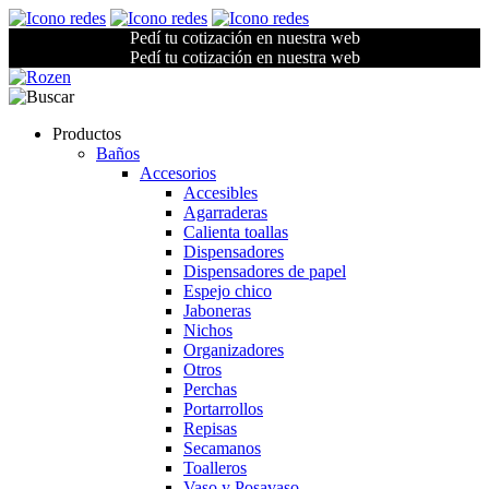
Pedí tu cotización en nuestra web
Pedí tu cotización en nuestra web
Productos
Baños
Accesorios
Accesibles
Agarraderas
Calienta toallas
Dispensadores
Dispensadores de papel
Espejo chico
Jaboneras
Nichos
Organizadores
Otros
Perchas
Portarrollos
Repisas
Secamanos
Toalleros
Vaso y Posavaso