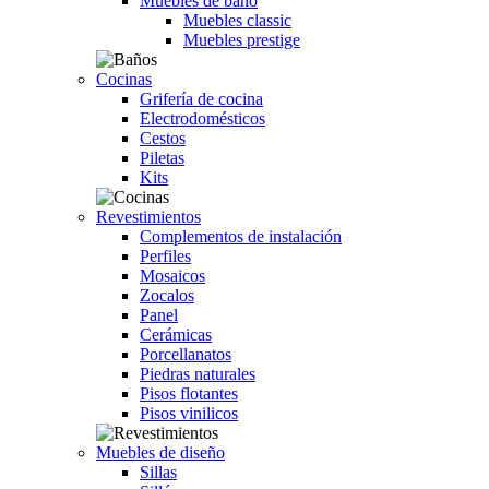
Muebles de baño
Muebles classic
Muebles prestige
Cocinas
Grifería de cocina
Electrodomésticos
Cestos
Piletas
Kits
Revestimientos
Complementos de instalación
Perfiles
Mosaicos
Zocalos
Panel
Cerámicas
Porcellanatos
Piedras naturales
Pisos flotantes
Pisos vinilicos
Muebles de diseño
Sillas