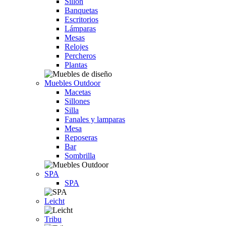
Sillón
Banquetas
Escritorios
Lámparas
Mesas
Relojes
Percheros
Plantas
Muebles Outdoor
Macetas
Sillones
Silla
Fanales y lamparas
Mesa
Reposeras
Bar
Sombrilla
SPA
SPA
Leicht
Tribu