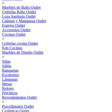
+
Muebles de Baño Outlet
Griferîas Baño Outlet
Loza Sanitaria Outlet
Cabinas y Mamparas Outlet
Espejos Outlet
Accesorios Outlet
Cocinas Outlet
+
Griferías cocina Outlet
Kits Cocinas
Muebles de Diseño Outlet
+
Sillas
Sillón
Banquetas
Escritorios
Lámparas
Mesas
Relojes
Percheros
Revestimientos Outlet
+
Porcellanatos Outlet
Cerámicas Outlet