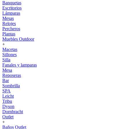
Banquetas
Escritorios
Lámparas
Mesas
Relojes
Percheros
Plantas
Muebles Outdoor
+
Macetas
Sillones
Silla
Fanales y lamparas
Mesa
Reposeras
Bar
Sombrilla
SPA
Leicht
Tribu
Dyson
Dornbracht
Outlet
+
Baños Outlet