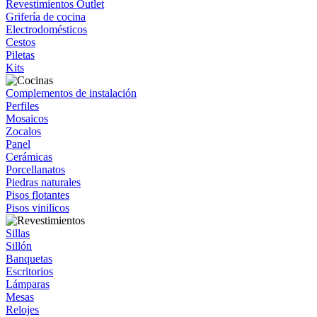
Revestimientos Outlet
Grifería de cocina
Electrodomésticos
Cestos
Piletas
Kits
Complementos de instalación
Perfiles
Mosaicos
Zocalos
Panel
Cerámicas
Porcellanatos
Piedras naturales
Pisos flotantes
Pisos vinilicos
Sillas
Sillón
Banquetas
Escritorios
Lámparas
Mesas
Relojes