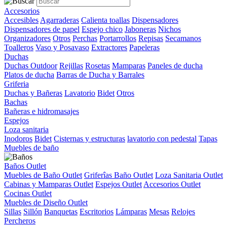
Accesorios
Accesibles
Agarraderas
Calienta toallas
Dispensadores
Dispensadores de papel
Espejo chico
Jaboneras
Nichos
Organizadores
Otros
Perchas
Portarrollos
Repisas
Secamanos
Toalleros
Vaso y Posavaso
Extractores
Papeleras
Duchas
Duchas Outdoor
Rejillas
Rosetas
Mamparas
Paneles de ducha
Platos de ducha
Barras de Ducha y Barrales
Griferia
Duchas y Bañeras
Lavatorio
Bidet
Otros
Bachas
Bañeras e hidromasajes
Espejos
Loza sanitaria
Inodoros
Bidet
Cisternas y estructuras
lavatorio con pedestal
Tapas
Muebles de baño
Baños Outlet
Muebles de Baño Outlet
Griferîas Baño Outlet
Loza Sanitaria Outlet
Cabinas y Mamparas Outlet
Espejos Outlet
Accesorios Outlet
Cocinas Outlet
Muebles de Diseño Outlet
Sillas
Sillón
Banquetas
Escritorios
Lámparas
Mesas
Relojes
Percheros