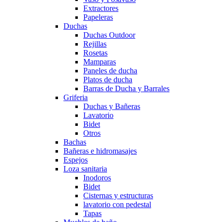
Extractores
Papeleras
Duchas
Duchas Outdoor
Rejillas
Rosetas
Mamparas
Paneles de ducha
Platos de ducha
Barras de Ducha y Barrales
Griferia
Duchas y Bañeras
Lavatorio
Bidet
Otros
Bachas
Bañeras e hidromasajes
Espejos
Loza sanitaria
Inodoros
Bidet
Cisternas y estructuras
lavatorio con pedestal
Tapas