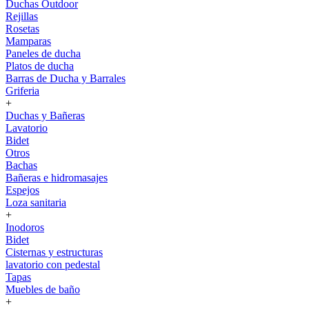
Duchas Outdoor
Rejillas
Rosetas
Mamparas
Paneles de ducha
Platos de ducha
Barras de Ducha y Barrales
Griferia
+
Duchas y Bañeras
Lavatorio
Bidet
Otros
Bachas
Bañeras e hidromasajes
Espejos
Loza sanitaria
+
Inodoros
Bidet
Cisternas y estructuras
lavatorio con pedestal
Tapas
Muebles de baño
+