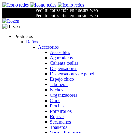
Pedí tu cotización en nuestra web
Pedí tu cotización en nuestra web
Productos
Baños
Accesorios
Accesibles
Agarraderas
Calienta toallas
Dispensadores
Dispensadores de papel
Espejo chico
Jaboneras
Nichos
Organizadores
Otros
Perchas
Portarrollos
Repisas
Secamanos
Toalleros
Vaso y Posavaso