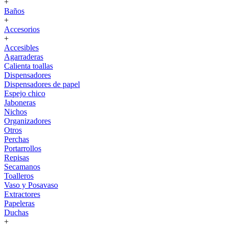
+
Baños
+
Accesorios
+
Accesibles
Agarraderas
Calienta toallas
Dispensadores
Dispensadores de papel
Espejo chico
Jaboneras
Nichos
Organizadores
Otros
Perchas
Portarrollos
Repisas
Secamanos
Toalleros
Vaso y Posavaso
Extractores
Papeleras
Duchas
+