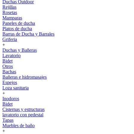
Duchas Outdoor
Rejillas
Rosetas
Mamparas
Paneles de ducha
Platos de ducha
Barras de Ducha y Barrales
Griferia
+
Duchas y Bañeras
Lavatorio
Bidet
Otros
Bachas
Bañeras e hidromasajes
Espejos
Loza sanitaria
+
Inodoros
Bidet
Cisternas y estructuras
lavatorio con pedestal
Tapas
Muebles de baño
+