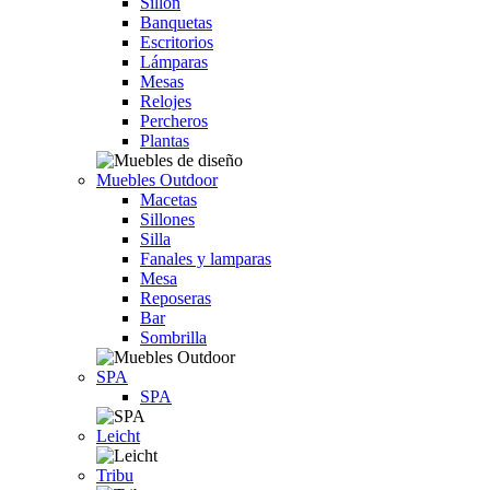
Sillón
Banquetas
Escritorios
Lámparas
Mesas
Relojes
Percheros
Plantas
Muebles Outdoor
Macetas
Sillones
Silla
Fanales y lamparas
Mesa
Reposeras
Bar
Sombrilla
SPA
SPA
Leicht
Tribu