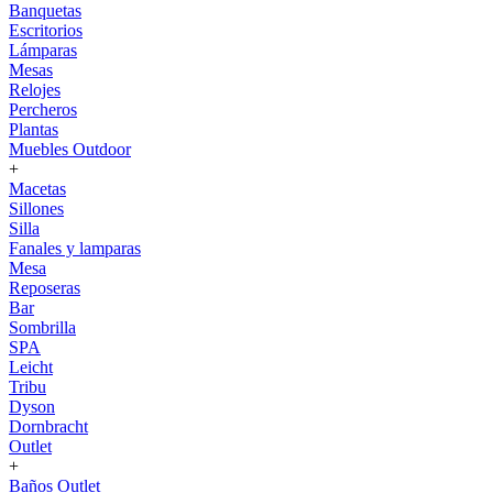
Banquetas
Escritorios
Lámparas
Mesas
Relojes
Percheros
Plantas
Muebles Outdoor
+
Macetas
Sillones
Silla
Fanales y lamparas
Mesa
Reposeras
Bar
Sombrilla
SPA
Leicht
Tribu
Dyson
Dornbracht
Outlet
+
Baños Outlet