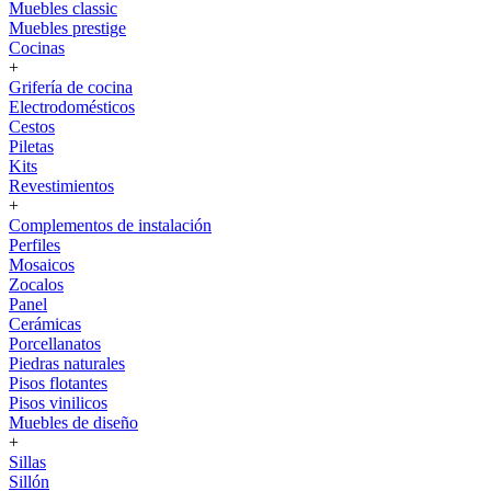
Muebles classic
Muebles prestige
Cocinas
+
Grifería de cocina
Electrodomésticos
Cestos
Piletas
Kits
Revestimientos
+
Complementos de instalación
Perfiles
Mosaicos
Zocalos
Panel
Cerámicas
Porcellanatos
Piedras naturales
Pisos flotantes
Pisos vinilicos
Muebles de diseño
+
Sillas
Sillón