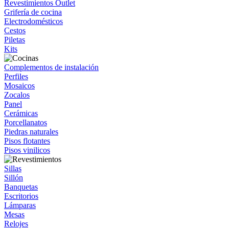
Revestimientos Outlet
Grifería de cocina
Electrodomésticos
Cestos
Piletas
Kits
Complementos de instalación
Perfiles
Mosaicos
Zocalos
Panel
Cerámicas
Porcellanatos
Piedras naturales
Pisos flotantes
Pisos vinilicos
Sillas
Sillón
Banquetas
Escritorios
Lámparas
Mesas
Relojes