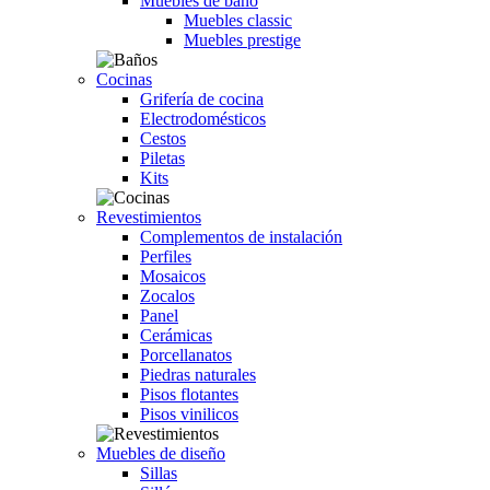
Muebles de baño
Muebles classic
Muebles prestige
Cocinas
Grifería de cocina
Electrodomésticos
Cestos
Piletas
Kits
Revestimientos
Complementos de instalación
Perfiles
Mosaicos
Zocalos
Panel
Cerámicas
Porcellanatos
Piedras naturales
Pisos flotantes
Pisos vinilicos
Muebles de diseño
Sillas