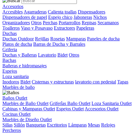
Accesorios
Accesibles
Agarraderas
Calienta toallas
Dispensadores
Dispensadores de papel
Espejo chico
Jaboneras
Nichos
Organizadores
Otros
Perchas
Portarrollos
Repisas
Secamanos
Toalleros
Vaso y Posavaso
Extractores
Papeleras
Duchas
Duchas Outdoor
Rejillas
Rosetas
Mamparas
Paneles de ducha
Platos de ducha
Barras de Ducha y Barrales
Griferia
Duchas y Bañeras
Lavatorio
Bidet
Otros
Bachas
Bañeras e hidromasajes
Espejos
Loza sanitaria
Inodoros
Bidet
Cisternas y estructuras
lavatorio con pedestal
Tapas
Muebles de baño
Baños Outlet
Muebles de Baño Outlet
Griferîas Baño Outlet
Loza Sanitaria Outlet
Cabinas y Mamparas Outlet
Espejos Outlet
Accesorios Outlet
Cocinas Outlet
Muebles de Diseño Outlet
Sillas
Sillón
Banquetas
Escritorios
Lámparas
Mesas
Relojes
Percheros