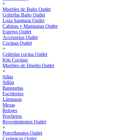
+
Muebles de Baño Outlet
Griferîas Baño Outlet
Loza Sanitaria Outlet
Cabinas y Mamparas Outlet
Espejos Outlet
Accesorios Outlet
Cocinas Outlet
+
Griferías cocina Outlet
Kits Cocinas
Muebles de Diseño Outlet
+
Sillas
Sillón
Banquetas
Escritorios
Lámparas
Mesas
Relojes
Percheros
Revestimientos Outlet
+
Porcellanatos Outlet
Cerámicas Outlet