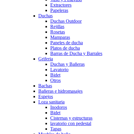
Extractores
Papeleras
Duchas
Duchas Outdoor
Rejillas
Rosetas
Mamparas
Paneles de ducha
Platos de ducha
Barras de Ducha y Barrales
Griferia
Duchas y Bañeras
Lavatorio
Bidet
Otros
Bachas
Bañeras e hidromasajes
Espejos
Loza sanitaria
Inodoros
Bidet
Cisternas y estructuras
lavatorio con pedestal
Tapas