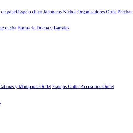
 de papel
Espejo chico
Jaboneras
Nichos
Organizadores
Otros
Perchas
 de ducha
Barras de Ducha y Barrales
Cabinas y Mamparas Outlet
Espejos Outlet
Accesorios Outlet
s