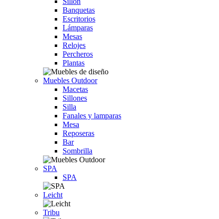
Sillón
Banquetas
Escritorios
Lámparas
Mesas
Relojes
Percheros
Plantas
Muebles Outdoor
Macetas
Sillones
Silla
Fanales y lamparas
Mesa
Reposeras
Bar
Sombrilla
SPA
SPA
Leicht
Tribu