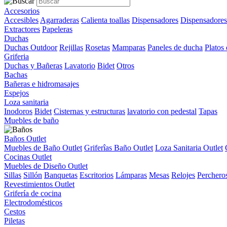
Accesorios
Accesibles
Agarraderas
Calienta toallas
Dispensadores
Dispensadores
Extractores
Papeleras
Duchas
Duchas Outdoor
Rejillas
Rosetas
Mamparas
Paneles de ducha
Platos
Griferia
Duchas y Bañeras
Lavatorio
Bidet
Otros
Bachas
Bañeras e hidromasajes
Espejos
Loza sanitaria
Inodoros
Bidet
Cisternas y estructuras
lavatorio con pedestal
Tapas
Muebles de baño
Baños Outlet
Muebles de Baño Outlet
Griferîas Baño Outlet
Loza Sanitaria Outlet
Cocinas Outlet
Muebles de Diseño Outlet
Sillas
Sillón
Banquetas
Escritorios
Lámparas
Mesas
Relojes
Perchero
Revestimientos Outlet
Grifería de cocina
Electrodomésticos
Cestos
Piletas