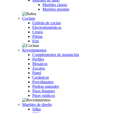
Muebles de baño
Muebles classic
Muebles prestige
Cocinas
Grifería de cocina
Electrodomésticos
Cestos
Piletas
Kits
Revestimientos
Complementos de instalación
Perfiles
Mosaicos
Zocalos
Panel
Cerámicas
Porcellanatos
Piedras naturales
Pisos flotantes
Pisos vinilicos
Muebles de diseño
Sillas