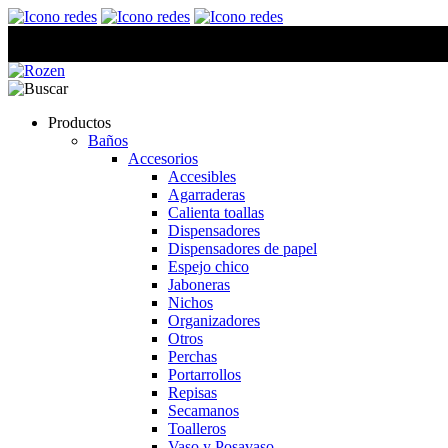
Productos
Baños
Accesorios
Accesibles
Agarraderas
Calienta toallas
Dispensadores
Dispensadores de papel
Espejo chico
Jaboneras
Nichos
Organizadores
Otros
Perchas
Portarrollos
Repisas
Secamanos
Toalleros
Vaso y Posavaso