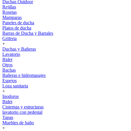
Duchas Outdoor
Rejillas
Rosetas
Mamparas
Paneles de ducha
Platos de ducha
Barras de Ducha y Barrales
Griferia
+
Duchas y Bañeras
Lavatorio
Bidet
Otros
Bachas
Bañeras e hidromasajes
Espejos
Loza sanitaria
+
Inodoros
Bidet
Cisternas y estructuras
lavatorio con pedestal
Tapas
Muebles de baño
+