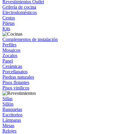
Revestimientos Outlet
Grifería de cocina
Electrodomésticos
Cestos
Piletas
Kits
Complementos de instalación
Perfiles
Mosaicos
Zocalos
Panel
Cerámicas
Porcellanatos
Piedras naturales
Pisos flotantes
Pisos vinilicos
Sillas
Sillón
Banquetas
Escritorios
Lámparas
Mesas
Relojes