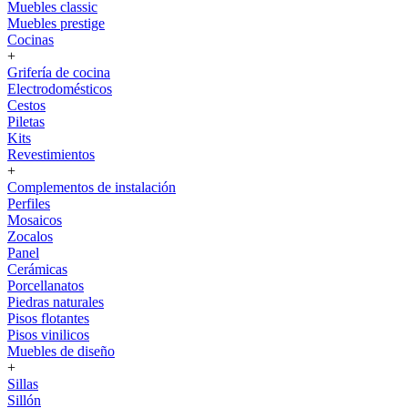
Muebles classic
Muebles prestige
Cocinas
+
Grifería de cocina
Electrodomésticos
Cestos
Piletas
Kits
Revestimientos
+
Complementos de instalación
Perfiles
Mosaicos
Zocalos
Panel
Cerámicas
Porcellanatos
Piedras naturales
Pisos flotantes
Pisos vinilicos
Muebles de diseño
+
Sillas
Sillón