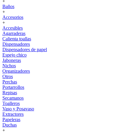
+
Baños
+
Accesorios
+
Accesibles
Agarraderas
Calienta toallas
Dispensadores
Dispensadores de papel
Espejo chico
Jaboneras
Nichos
Organizadores
Otros
Perchas
Portarrollos
Repisas
Secamanos
Toalleros
Vaso y Posavaso
Extractores
Papeleras
Duchas
+