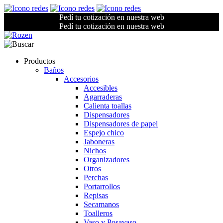
Pedí tu cotización en nuestra web
Pedí tu cotización en nuestra web
Productos
Baños
Accesorios
Accesibles
Agarraderas
Calienta toallas
Dispensadores
Dispensadores de papel
Espejo chico
Jaboneras
Nichos
Organizadores
Otros
Perchas
Portarrollos
Repisas
Secamanos
Toalleros
Vaso y Posavaso