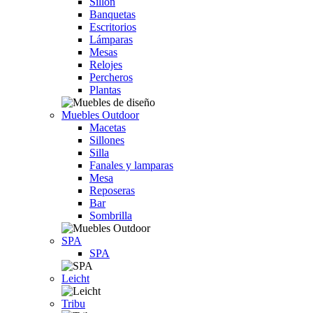
Sillón
Banquetas
Escritorios
Lámparas
Mesas
Relojes
Percheros
Plantas
Muebles Outdoor
Macetas
Sillones
Silla
Fanales y lamparas
Mesa
Reposeras
Bar
Sombrilla
SPA
SPA
Leicht
Tribu