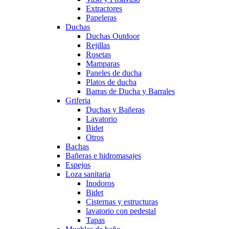
Extractores
Papeleras
Duchas
Duchas Outdoor
Rejillas
Rosetas
Mamparas
Paneles de ducha
Platos de ducha
Barras de Ducha y Barrales
Griferia
Duchas y Bañeras
Lavatorio
Bidet
Otros
Bachas
Bañeras e hidromasajes
Espejos
Loza sanitaria
Inodoros
Bidet
Cisternas y estructuras
lavatorio con pedestal
Tapas