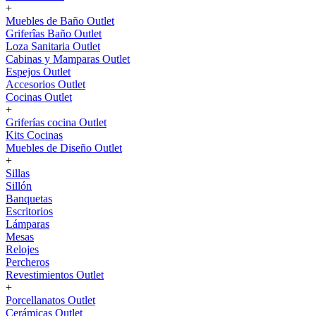
+
Muebles de Baño Outlet
Griferîas Baño Outlet
Loza Sanitaria Outlet
Cabinas y Mamparas Outlet
Espejos Outlet
Accesorios Outlet
Cocinas Outlet
+
Griferías cocina Outlet
Kits Cocinas
Muebles de Diseño Outlet
+
Sillas
Sillón
Banquetas
Escritorios
Lámparas
Mesas
Relojes
Percheros
Revestimientos Outlet
+
Porcellanatos Outlet
Cerámicas Outlet