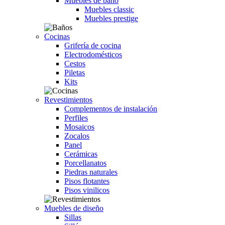
Muebles de baño
Muebles classic
Muebles prestige
Cocinas
Grifería de cocina
Electrodomésticos
Cestos
Piletas
Kits
Revestimientos
Complementos de instalación
Perfiles
Mosaicos
Zocalos
Panel
Cerámicas
Porcellanatos
Piedras naturales
Pisos flotantes
Pisos vinilicos
Muebles de diseño
Sillas