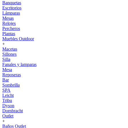
Banquetas
Escritorios
Lámparas
Mesas
Relojes
Percheros
Plantas
Muebles Outdoor
+
Macetas
Sillones
Silla
Fanales y lamparas
Mesa
Reposeras
Bar
Sombrilla
SPA
Leicht
Tribu
Dyson
Dornbracht
Outlet
+
Baños Outlet