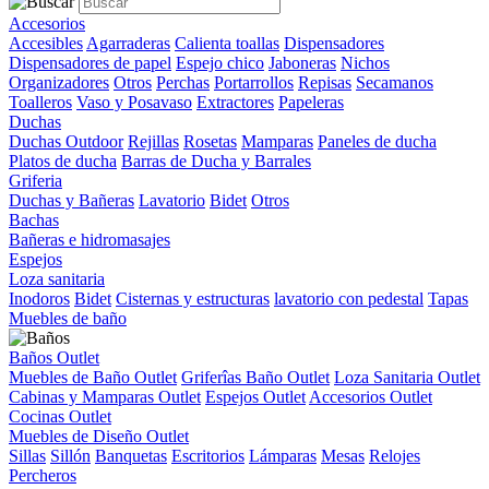
Accesorios
Accesibles
Agarraderas
Calienta toallas
Dispensadores
Dispensadores de papel
Espejo chico
Jaboneras
Nichos
Organizadores
Otros
Perchas
Portarrollos
Repisas
Secamanos
Toalleros
Vaso y Posavaso
Extractores
Papeleras
Duchas
Duchas Outdoor
Rejillas
Rosetas
Mamparas
Paneles de ducha
Platos de ducha
Barras de Ducha y Barrales
Griferia
Duchas y Bañeras
Lavatorio
Bidet
Otros
Bachas
Bañeras e hidromasajes
Espejos
Loza sanitaria
Inodoros
Bidet
Cisternas y estructuras
lavatorio con pedestal
Tapas
Muebles de baño
Baños Outlet
Muebles de Baño Outlet
Griferîas Baño Outlet
Loza Sanitaria Outlet
Cabinas y Mamparas Outlet
Espejos Outlet
Accesorios Outlet
Cocinas Outlet
Muebles de Diseño Outlet
Sillas
Sillón
Banquetas
Escritorios
Lámparas
Mesas
Relojes
Percheros